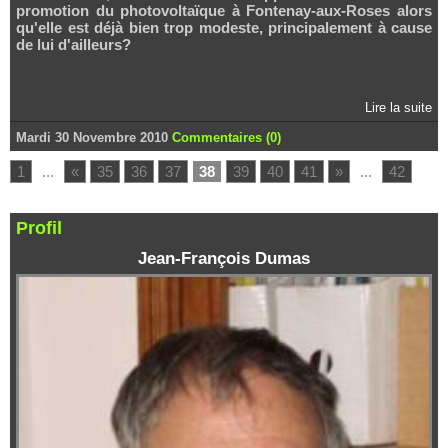
promotion du photovoltaïque à Fontenay-aux-Roses alors
qu'elle est déjà bien trop modeste, principalement à cause
de lui d'ailleurs?
Lire la suite
Mardi 30 Novembre 2010
Commentaires (0)
1
...
«
35
36
37
38
39
40
41
»
...
42
Profil
Jean-François Dumas