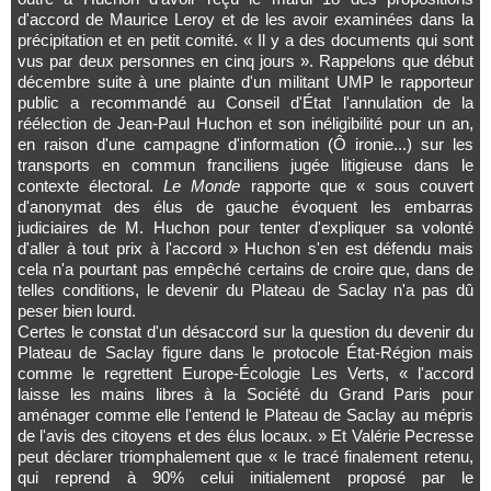
d'accord de Maurice Leroy et de les avoir examinées dans la
précipitation et en petit comité. « Il y a des documents qui sont
vus par deux personnes en cinq jours ». Rappelons que début
décembre suite à une plainte d'un militant UMP le rapporteur
public a recommandé au Conseil d'État l'annulation de la
réélection de Jean-Paul Huchon et son inéligibilité pour un an,
en raison d'une campagne d'information (Ô ironie...) sur les
transports en commun franciliens jugée litigieuse dans le
contexte électoral.
Le Monde
rapporte que « sous couvert
d'anonymat des élus de gauche évoquent les embarras
judiciaires de M. Huchon pour tenter d'expliquer sa volonté
d'aller à tout prix à l'accord » Huchon s'en est défendu mais
cela n'a pourtant pas empêché certains de croire que, dans de
telles conditions, le devenir du Plateau de Saclay n'a pas dû
peser bien lourd.
Certes le constat d'un désaccord sur la question du devenir du
Plateau de Saclay figure dans le protocole État-Région mais
comme le regrettent Europe-Écologie Les Verts, « l'accord
laisse les mains libres à la Société du Grand Paris pour
aménager comme elle l'entend le Plateau de Saclay au mépris
de l'avis des citoyens et des élus locaux. » Et Valérie Pecresse
peut déclarer triomphalement que « le tracé finalement retenu,
qui reprend à 90% celui initialement proposé par le