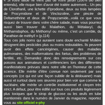
« Si votre laitue ne vient pas de votre jardin (100% bio bien
entendu), elle risque bien d'avoir été traitée autrement... Un peu
de Clorothanil, une lichette d'Iprodione, deux ou trois lampées
de Procymidone et de Vinclozoline, une pincée de
Deltamethrine et deux de Propyzamide...voilà ce que vous
risquez de trouver dans votre chère salade, mais vous pourriez
aussi bien trouver du Malathion, du Métalaxyl, du
Méthamidophos, du Méthomyl ou même, c'est un comble, du
Parathion de méthyl! » (p.114)
Tous ces jolis noms qui auraient sans doute enchanté Molière
désignent des pesticides plus ou moins redoutables. Ils peuvent
avoir des effets cancérigènes, causer des maladies
pulmonaires, des malformations des fœtus, des problèmes de
fertilité, etc. Demandez donc des renseignements sur ces
poisons aux animateurs et conférenciers lors des différentes
manifestations prévues dans notre ville en l'honneur de cette
science. Elle mérite d'être connue non seulement par ses
concepts (ce qui est une façon subtile de la dédouaner) mais
aussi et surtout dans ses œuvres pour bien voir que comme le
nucléaire, elle mérite un contrôle institutionnel et citoyen très
strict. A défaut, pour être édifié sur tous ces produits légèrement
plus toxiques que le sirop de glucose ou les œufs en tube
mentionnés dans le numéro de Janvier du magazine, reportez
vous au
site officiel e-phy