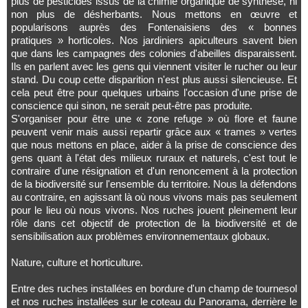
plus de pesticides issus de la chimie organique de synthèse, ni
non plus de désherbants. Nous mettons en œuvre et
popularisons auprès des Fontenaisiens des « bonnes
pratiques » horticoles. Nos jardiniers apiculteurs savent bien
que dans les campagnes des colonies d'abeilles disparaissent.
Ils en parlent avec les gens qui viennent visiter le rucher ou leur
stand. Du coup cette disparition n'est plus aussi silencieuse. Et
cela peut être pour quelques urbains l'occasion d'une prise de
conscience qui sinon, ne serait peut-être pas produite.
S'organiser pour être une « zone refuge » où flore et faune
peuvent venir mais aussi repartir grâce aux « trames » vertes
que nous mettons en place, aider à la prise de conscience des
gens quant à l'état des milieux ruraux et naturels, c'est tout le
contraire d'une résignation et d'un renoncement à la protection
de la biodiversité sur l'ensemble du territoire. Nous la défendons
au contraire, en agissant là où nous vivons mais pas seulement
pour le lieu où nous vivons. Nos ruches jouent pleinement leur
rôle dans cet objectif de protection de la biodiversité et de
sensibilisation aux problèmes environnementaux globaux.
Nature, culture et horticulture.
Entre des ruches installées en bordure d'un champ de tournesol
et nos ruches installées sur le coteau du Panorama, derrière le