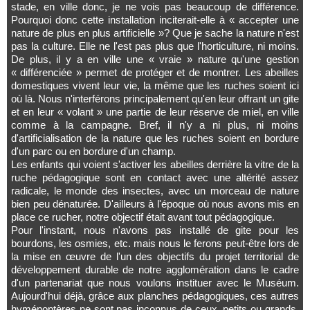
stade, en ville donc, je ne vois pas beaucoup de différence.
Pourquoi donc cette installation inciterait-elle à « accepter une
nature de plus en plus artificielle »? Que je sache la nature n'est
pas la culture. Elle ne l'est pas plus que l'horticulture, ni moins.
De plus, il y a en ville une « vraie » nature qu'une gestion
« différenciée » permet de protéger et de montrer. Les abeilles
domestiques vivent leur vie, la même que les ruches soient ici
où là. Nous n'interférons principalement qu'en leur offrant un gite
et en leur « volant » une partie de leur réserve de miel, en ville
comme à la campagne. Bref, il n'y a ni plus, ni moins
d'artificialisation de la nature que les ruches soient en bordure
d'un parc ou en bordure d'un champ.
Les enfants qui voient s'activer les abeilles derrière la vitre de la
ruche pédagogique sont en contact avec une altérité assez
radicale, le monde des insectes, avec un morceau de nature
bien peu dénaturée. D'ailleurs à l'époque où nous avons mis en
place ce rucher, notre objectif était avant tout pédagogique.
Pour l'instant, nous n'avons pas installé de gite pour les
bourdons, les osmies, etc. mais nous le ferons peut-être lors de
la mise en œuvre de l'un des objectifs du projet territorial de
développement durable de notre agglomération dans le cadre
d'un partenariat que nous voulons instituer avec le Muséum.
Aujourd'hui déjà, grâce aux planches pédagogiques, ces autres
hyménoptères ne sont pas inconnus de ceux, petits ou grands,