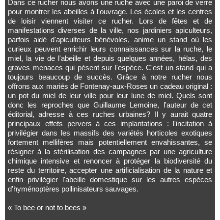
Dans ce rucher nous avons une ruche avec une paroi de verre
pour montrer les abeilles à l'ouvrage. Les écoles et les centres
de loisir viennent visiter ce rucher. Lors de fêtes et de
manifestations diverses de la ville, nos jardiniers apiculteurs,
parfois aidé d'apiculteurs bénévoles, anime un stand où les
curieux peuvent enrichir leurs connaissances sur la ruche, le
miel, la vie de l'abeille et depuis quelques années, hélas, des
graves menaces qui pèsent sur l'espèce. C'est un stand qui a
toujours beaucoup de succès. Grâce à notre rucher nous
offrons aux mariés de Fontenay-aux-Roses un cadeau original :
un pot du miel de leur ville pour leur lune de miel. Quels sont
donc les reproches que Guillaume Lemoine, l'auteur de cet
éditorial, adresse à ces ruches urbaines? Il y aurait quatre
principaux effets pervers à ces implantations : l'incitation à
privilégier dans les massifs des variétés horticoles exotiques
fortement mellifères mais potentiellement envahissantes, se
résigner à la stérilisation des campagnes par une agriculture
chimique intensive et renoncer à protéger la biodiversité du
reste du territoire, accepter une artificialisation de la nature et
enfin privilégier l'abeille domestique sur les autres espèces
d'hyménoptères pollinisateurs sauvages.
« To bee or not to bees »