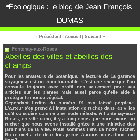
Écologique : le blog de Jean François
DUMAS
« Précédent
|
Accueil
|
Suivant »
Fontenay-aux-Roses
Abeilles des villes et abeilles des
champs
Pour les amateurs de botanique, la lecture de La garance
voyageuse est un incontournable. C'est une revue que l'on
consulte toujours avec profit non seulement pour ses
articles sur les plantes mais aussi parce qu'elle aide à
protéger le monde végétal.
Cependant l'édito du numéro 91 m'a laissé perplexe.
L'auteur s'en prend à l'installation de ruches dans les villes
qu'il considère comme une mode néfaste. À Fontenay-aux-
Roses, en ville donc, il y a longtemps que nous avons un
rucher que nous avons installé grâce à une initiative des
jardiniers de la ville. Nous sommes fiers de notre rucher.
Notre miel a été deux fois primé. Aurions nous donc tout
faux?