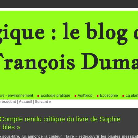
ique : le blog 
rançois Dum
re - environnement
Ecologie pratique
Agit'prop
Ecosophie
La plan
Précédent
|
Accueil
|
Suivant »
ompte rendu critique du livre de Sophie
 blés »
e sous-titre, lui, annonce la couleur : faire « redécouvrir les plantes messico