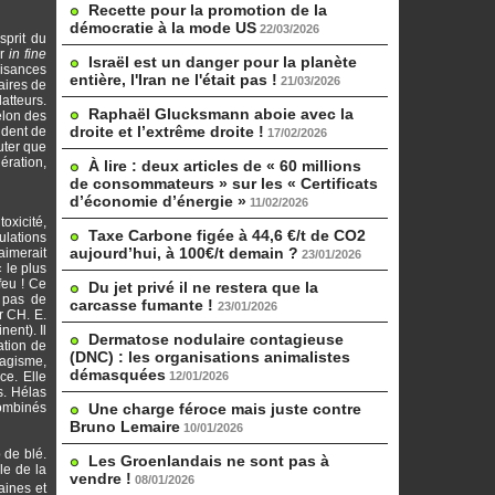
Recette pour la promotion de la
démocratie à la mode US
22/03/2026
sprit du
er
in fine
Israël est un danger pour la planète
uisances
entière, l'Iran ne l'était pas !
21/03/2026
aires de
tteurs.
Raphaël Glucksmann aboie avec la
elon des
droite et l’extrême droite !
ident de
17/02/2026
uter que
ération,
À lire : deux articles de « 60 millions
de consommateurs » sur les « Certificats
d’économie d’énergie »
11/02/2026
oxicité,
Taxe Carbone figée à 44,6 €/t de CO2
ulations
aujourd’hui, à 100€/t demain ?
aimerait
23/01/2026
 le plus
feu ! Ce
Du jet privé il ne restera que la
t pas de
carcasse fumante !
23/01/2026
r CH. E.
ent). Il
Dermatose nodulaire contagieuse
ation de
(DNC) : les organisations animalistes
hagisme,
démasquées
ce. Elle
12/01/2026
s. Hélas
combinés
Une charge féroce mais juste contre
Bruno Lemaire
10/01/2026
 de blé.
Les Groenlandais ne sont pas à
le de la
vendre !
08/01/2026
aines et