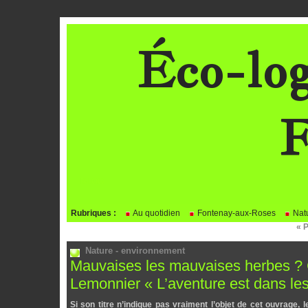
Éco-log
F
BLOG
Rubriques :
Au quotidien
Fontenay-aux-Roses
Natu
« 
Nature - environnement
Mauvaises les mauvaises herbes ? C
Lemonnier « L’aventure est dans les
Si son titre n’indique pas vraiment l’objet de cet ouvrage, l