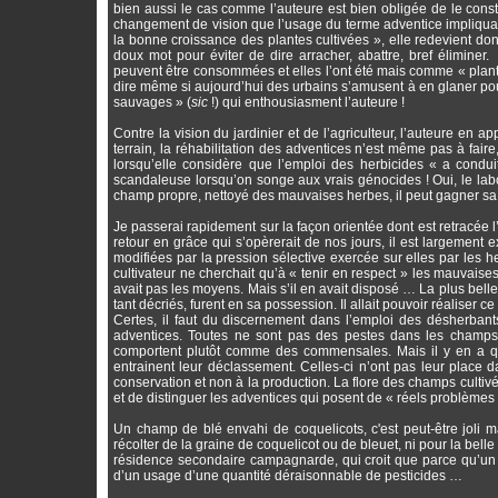
bien aussi le cas comme l’auteure est bien obligée de le const
changement de vision que l’usage du terme adventice impliquai
la bonne croissance des plantes cultivées », elle redevient do
doux mot pour éviter de dire arracher, abattre, bref élimine
peuvent être consommées et elles l’ont été mais comme « plante
dire même si aujourd’hui des urbains s’amusent à en glaner pou
sauvages » (
sic
!) qui enthousiasment l’auteure !
Contre la vision du jardinier et de l’agriculteur, l’auteure en app
terrain, la réhabilitation des adventices n’est même pas à fair
lorsqu’elle considère que l’emploi des herbicides « a condui
scandaleuse lorsqu’on songe aux vrais génocides ! Oui, le labou
champ propre, nettoyé des mauvaises herbes, il peut gagner sa vie
Je passerai rapidement sur la façon orientée dont est retracée l’
retour en grâce qui s’opèrerait de nos jours, il est largement 
modifiées par la pression sélective exercée sur elles par les he
cultivateur ne cherchait qu’à « tenir en respect » les mauvaises
avait pas les moyens. Mais s’il en avait disposé … La plus bell
tant décriés, furent en sa possession. Il allait pouvoir réaliser
Certes, il faut du discernement dans l’emploi des désherbant
adventices. Toutes ne sont pas des pestes dans les champs, 
comportent plutôt comme des commensales. Mais il y en a qui 
entrainent leur déclassement. Celles-ci n’ont pas leur place
conservation et non à la production. La flore des champs cultivé
et de distinguer les adventices qui posent de « réels problèmes 
Un champ de blé envahi de coquelicots, c'est peut-être joli ma
récolter de la graine de coquelicot ou de bleuet, ni pour la bell
résidence secondaire campagnarde, qui croit que parce qu’un ch
d’un usage d’une quantité déraisonnable de pesticides …