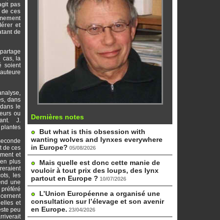
git pas
n de ces
onnement
lérer et
atant de
 partage
 cas, la
é soient
’auteure
analyse,
es
, dans
 dans le
eurs ou
Dernières notes
sant. J.
plantes
But what is this obsession with
wanting wolves and lynxes everywhere
 seconde
in Europe?
gt de ces
05/08/2026
iment et
ien plus
Mais quelle est donc cette manie de
reraient
vouloir à tout prix des loups, des lynx
ots, les
partout en Europe ?
10/07/2026
rend une
 préféré
L’Union Européenne a organisé une
ncernent
consultation sur l’élevage et son avenir
elles et
en Europe.
este peu
23/04/2026
rriverait