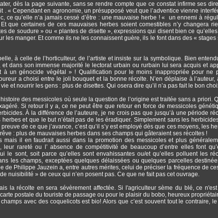
ater, dès la page suivante, sans se rendre compte que ce constat infirme ses dire
t . « Cependant en agronomie, un présupposé veut que l’adventice vienne interfé
nc, ce qu’elle n’a jamais cessé d’être : une mauvaise herbe ! « un ennemi à régul
r. Et que certaines de ces mauvaises herbes soient comestibles n’y changera rie
s de soudure » ou « plantes de disette », expressions qui disent bien ce qu’elles
r les manger. Et comme ils ne les connaissent guère, ils le font dans des « stages
elle, à celle de l’horticulteur, de l’artiste et insiste sur la symbolique. Bien enten
e, et dans son immense majorité le lectorat urbain ou rurbain lui sera acquis et ap
t à un génocide végétal » ! Qualification pour le moins inappropriée pour ne 
reur a choisi entre le joli bouquet et la bonne récolte. N’en déplaise à l’auteur,
 et nourrir les gens : plus de disettes. Qui osera dire qu’il n’a pas fait le bon choi
histoire des messicoles où seule la question de l’origine est traitée sans a priori. 
exagéré. Si retour il y a, ce ne peut être que retour en force de messicoles génét
rbicides. À la différence de l’auteure, je ne crois pas que jusqu’à une période réc
 herbes et que le but n’était pas de les éradiquer. Simplement sans les herbicides,
e preuve de ce que j’avance, c’est qu’il s’y est employé dès que ces moyens, les he
 ce rêve : plus de mauvaises herbes dans ses champs qui gâteraient ses récoltes !
s mais il en faudrait aussi dans la promotion des messicoles et plus générale
leur rareté ou l’ absence de compétitivité de beaucoup d’entre elles font qu’
le sont, soit parce qu’elles sont envahissantes ou/et qu’elles polluent les réc
 dans les champs, exceptées quelques délaissées ou quelques parcelles destinée
e de Philippe Jauzein a, entre autres mérites, celui de préciser la fréquence de ce
de nuisibilité » de ceux qui n’en posent pas. Ce que ne fait pas cet ouvrage.
is la récolte en sera sévèrement affectée. Si l'agriculteur sème du blé, ce n'est
e carte postale du touriste de passage ou pour le plaisir du bobo, heureux propriétai
amps avec des coquelicots est bio! Alors que c’est souvent tout le contraire, le 