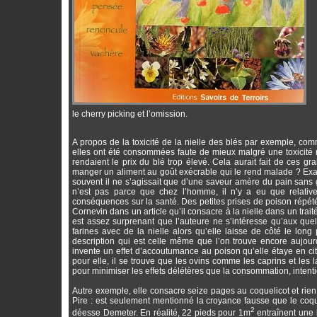
le cherry picking et l’omission.
A propos de la toxicité de la nielle des blés par exemple, com
elles ont été consommées faute de mieux malgré une toxicité r
rendaient le prix du blé trop élevé. Cela aurait fait de ces g
manger un aliment au goût exécrable qui le rend malade ? Exagér
souvent il ne s’agissait que d’une saveur amère du pain sans
n’est pas parce que chez l’homme, il n’y a eu que relativ
conséquences sur la santé. Des petites prises de poison répét
Cornevin dans un article qu’il consacre à la nielle dans un tr
est assez surprenant que l’auteure ne s’intéresse qu’aux que
farines avec de la nielle alors qu’elle laisse de côté le lon
description qui est celle même que l’on trouve encore aujourd’
invente un effet d’accoutumance au poison qu’elle étaye en c
pour elle, il se trouve que les ovins comme les caprins et les 
pour minimiser les effets délétères que la consommation, intenti
Autre exemple, elle consacre seize pages au coquelicot et rie
Pire : est seulement mentionné la croyance fausse que le coqu
2
déesse Demeter. En réalité, 22 pieds pour 1m
entraînent une 