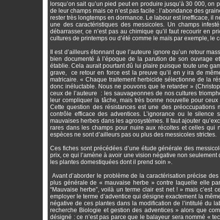
lorsqu’on sait qu’un pied peut en produire jusqu’à 30 000, on 
de leur champs mais ce n’est pas facile : l’abondance des grain
rester très longtemps en dormance. Le labour est inefficace, il ne
une des caractéristiques des messicoles. Un champs infesté 
débarrasser, ce n’est pas au chimique qu’il faut recourir en pri
cultures de printemps ou d’été comme le maïs par exemple, le coq
Il est d’ailleurs étonnant que l’auteure ignore qu’un retour ma
bien documenté à l’époque de la parution de son ouvrage et 
établie. Cela aurait pourtant dû lui plaire puisque toute une 
grave, ce retour en force est la preuve qu’il en y ira de mêm
matricaire. « Chaque traitement herbicide sélectionne de la r
donc inéluctable. Nous ne pouvons que le retarder » (Christop
ceux de l’auteure : les sauvageonnes de nos cultures triomphe
leur compliquer la tâche, mais très bonne nouvelle pour ceux
Cette question des résistances est une des préoccupations m
contrôle efficace des adventices. L’ignorance ou le silence
mauvaises herbes dans les agrosystèmes. Il faut ajouter qu’exce
rares dans les champs pour nuire aux récoltes et celles qu
espèces ne sont d’ailleurs pas ou plus des messicoles strictes.
Ces fiches sont précédées d’une étude générale des messicoles.
prix, ce qui l’amène à avoir une vision négative non seulement d
les plantes domestiquées dont il prend soin ».
Avant d’aborder le problème de la caractérisation précise des mes
plus générale de « mauvaise herbe » contre laquelle elle part 
“Mauvaise herbe”, voilà un terme clair est net ! » mais c’est celu
employer le terme d’adventice qui désigne exactement la même c
négative de ces plantes dans la modification de l’intitulé du 
recherche Biologie et gestion des adventices » alors que com
désigné : ce n’est pas parce que le balayeur sera nommé « tech