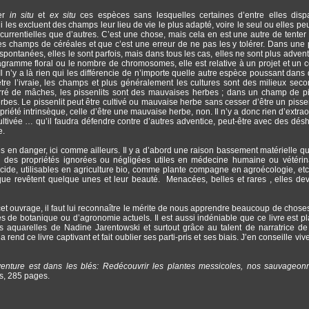
ver
in situ
et
ex situ
ces espèces sans lesquelles certaines d’entre elles dispa
 les excluent des champs leur lieu de vie le plus adapté, voire le seul ou elles pe
rrentielles que d’autres. C’est une chose, mais cela en est une autre de tenter 
les champs de céréales et que c’est une erreur de ne pas les y tolérer. Dans une 
pontanées, elles le sont parfois, mais dans tous les cas, elles ne sont plus advent
ramme floral ou le nombre de chromosomes, elle est relative à un projet et un c
Il n’y a là rien qui les différencie de n’importe quelle autre espèce poussant dans 
re l’ivraie, les champs et plus généralement les cultures sont des milieux seco
rré de mâches, les pissenlits sont des mauvaises herbes ; dans un champ de pi
s. Le pissenlit peut être cultivé ou mauvaise herbe sans cesser d’être un pissen
priété intrinsèque, celle d’être une mauvaise herbe, non. Il n’y a donc rien d’extrao
ltivée … qu’il faudra défendre contre d’autres adventice, peut-être avec des dés
e.
 en danger, ici comme ailleurs. Il y a d’abord une raison bassement matérielle qui 
ir des propriétés ignorées ou négligées utiles en médecine humaine ou vétérin
icide, utilisables en agriculture bio, comme plante compagne en agroécologie, etc
e que revêtent quelque unes et leur beauté. Menacées, belles et rares , elles de
 cet ouvrage, il faut lui reconnaître le mérite de nous apprendre beaucoup de choses
 de botanique ou d’agronomie actuels. Il est aussi indéniable que ce livre est pl
es aquarelles de Nadine Jarentowski et surtout grâce au talent de narratrice d
rend ce livre captivant et fait oublier ses parti-pris et ses biais. J’en conseille vi
venture est dans les blés: Redécouvrir les plantes messicoles, nos sauvageo
s, 285 pages.