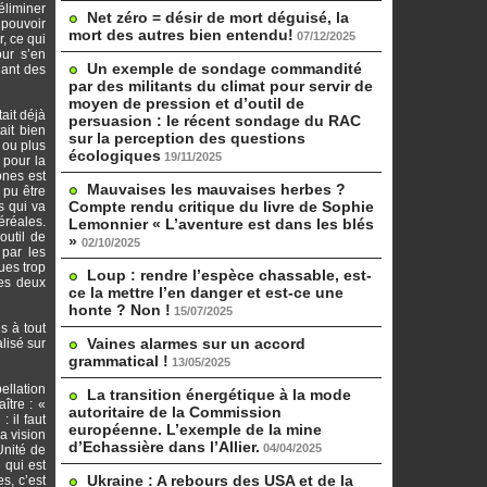
éliminer
Net zéro = désir de mort déguisé, la
 pouvoir
mort des autres bien entendu!
07/12/2025
r, ce qui
our s’en
Un exemple de sondage commandité
uant des
par des militants du climat pour servir de
moyen de pression et d’outil de
ait déjà
persuasion : le récent sondage du RAC
ait bien
sur la perception des questions
 ou plus
écologiques
19/11/2025
 pour la
ones est
Mauvaises les mauvaises herbes ?
 pu être
Compte rendu critique du livre de Sophie
s qui va
éréales.
Lemonnier « L’aventure est dans les blés
outil de
»
02/10/2025
 par les
ues trop
Loup : rendre l’espèce chassable, est-
Ces deux
ce la mettre l’en danger et est-ce une
honte ? Non !
15/07/2025
s à tout
Vaines alarmes sur un accord
lisé sur
grammatical !
13/05/2025
ellation
La transition énergétique à la mode
ître : «
autoritaire de la Commission
: il faut
européenne. L’exemple de la mine
a vision
d’Echassière dans l’Allier.
04/04/2025
Unité de
 qui est
Ukraine : A rebours des USA et de la
s, c’est