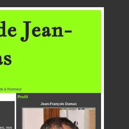
de Jean-
as
te à l'honneur
Profil
Jean-François Dumas
les, nos