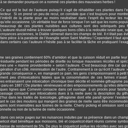
à se demander pourquoi on a nommé ces plantes des mauvaises herbes !
Ce qui est le but de l’auteure puisqu’il s’agit de réhabiliter ces plantes dans l’e
lecteur. Si on prend un peu de recul, on constate que c’est toujours pour montr
l’intérêt de la plante pour au moins neutraliser dans l’esprit du lecteur les n
qu’elle occasionne. Un véritable tour de force lorsque l’on sait que les noms popul
beaucoup de ces plantes nuisibles aux cultures sont des sobriquets peu fla
L’auteure réussit même à trouver quelques bons côtés à la redoutée ivraie que, s
croyances anciennes, le Diable sèmerait dans les champs de blé. Il n’était pas év
faire pièce à la parabole de l’évangile selon Saint Mathieu ! Cependant il faut ajo
dans certains cas l’auteure n’hésite pas à se faciliter la tâche en pratiquant l’exag
me ses graines contiennent 60% d’amidon et que la cuisson réduit en partie leur t
ésiduelle pendant les périodes de disette ou lorsque mauvaises récoltes et spéc
raines une « manne providentielle » selon l’auteure. C’est beaucoup dire car qui 
ation d’un côté, minimisation de l’autre. Contrairement à ce qu’écrit l’auteure :«
 grande conséquence », en mangeant ce pain, les gens s’empoisonnaient à petit 
ement peu d’intoxications fatales que la consommation de ces farines n’avai
ées entrainaient une intoxication chronique bien décrite et nommée githagisme pa
aité paru en 1887 ( De plantes vénéneuses et des empoisonnements qu’elles détermin
lques lignes que Cornevin consacre dans cet ouvrage à un procès pour falsific
g passage consacré aux intoxications dues à la nielle avec la description du git
hui dans les traités de toxicologie, githagisme dont elle paraît ignorer l’existen
itant le cas des moutons qui mangent des graines de nielle sans être incommodé
lapins sont insensibles aux toxines de la nielle. Cherry picking et omission sont 
onnelle ou non de la farine de nielle occasionne.
n dans ces seize pages sur les nuisances induites par sa présence dans un champ
elicot était bénéfique aux moissons, blé et coquelicot étant réunis comme symbo
baisse de rendement de 5%. De plus le coquelicot pollue les récoltes avec ses gr