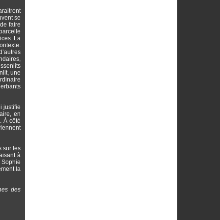
raitront
uvent se
de faire
parcelle
ices. La
ontexte.
d’autres
ndaires,
ssenlits
lit, une
rdinaire
herbants
justifie
aire, en
. À côté
viennent
 sur les
aisant à
e Sophie
vement la
nnes des