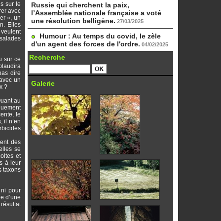
s sur le
Russie qui cherchent la paix,
rer avec
l’Assemblée nationale française a voté
er », un
une résolution belligène.
27/03/2025
n. Elles
 veulent
Humour : Au temps du covid, le zèle
 salades
d'un agent des forces de l'ordre.
04/02/2025
Recherche
du sur ce
plaudira
pas dire
 avec un
Galerie
x ?
Quant au
iquement
ente, le
 il n’en
rbicides
ment des
elles se
oltes et
s à leur
s taxons
 ni pour
re d’une
résultat