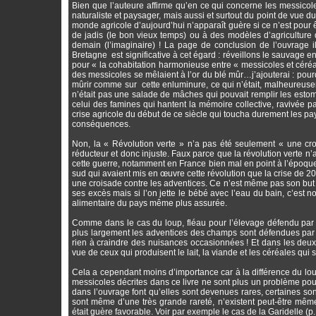
Bien que l’auteure affirme qu’en ce qui concerne les messicol
naturaliste et paysager, mais aussi et surtout du point de vue d
monde agricole d’aujourd’hui n’apparaît guère si ce n’est pour 
de jadis (le bon vieux temps) ou à des modèles d’agriculture q
demain (l’imaginaire) ! La page de conclusion de l’ouvrage 
Bretagne est significative à cet égard : réveillons le sauvage 
pour « la cohabitation harmonieuse entre « messicoles et cér
des messicoles se mêlaient à l’or du blé mûr…j’ajouterai : pour
mûrir comme sur cette enluminure, ce qui n’était, malheureusem
n’était pas une salade de mâches qui pouvait remplir les estom
celui des famines qui hantent la mémoire collective, ravivée 
crise agricole du début de ce siècle qui toucha durement les 
conséquences.
Non, la « Révolution verte » n’a pas été seulement « une cro
réducteur et donc injuste. Faux parce que la révolution verte n’a
cette guerre, notamment en France bien mal en point à l’époque
sud qui avaient mis en œuvre cette révolution que la crise de 2
une croisade contre les adventices. Ce n’est même pas son but
ses excès mais si l’on jette le bébé avec l’eau du bain, c’est n
alimentaire du pays même plus assurée.
Comme dans le cas du loup, fléau pour l’élevage défendu par de
plus largement les adventices des champs sont défendues par de
rien à craindre des nuisances occasionnées ! Et dans les deux
vue de ceux qui produisent le lait, la viande et les céréales qui 
Cela a cependant moins d’importance car à la différence du lou
messicoles décrites dans ce livre ne sont plus un problème pou
dans l’ouvrage font qu’elles sont devenues rares, certaines so
sont même d’une très grande rareté, n’existent peut-être même 
était guère favorable. Voir par exemple le cas de la Garidelle (p.