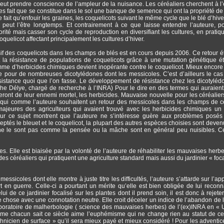
peut prendre conscience de l’ampleur de la nuisance. Les céréaliers cherchent à l’
es fait que se constitue dans le sol une banque de semence qui ont la propriété de
 fait qu’enfouir les graines, les coquelicots suivant le même cycle que le blé d’hive
peut l’être longtemps. Et contrairement à ce que laisse entendre l’auteure, p
orité mais casser son cycle de reproduction en diversifiant les cultures, en pratiq
uelicot affectant principalement les cultures d’hiver.
ssif des coquelicots dans les champs de blés est en cours depuis 2006. Ce retour ét
la résistance de populations de coquelicots grâce à une mutation génétique ét
gamme d’herbicides chimiques devient inopérante contre le coquelicot. Mieux encore
e pour de nombreuses dicotylédones dont les messicoles. C’est d’ailleurs le cas
ésistance quoi que l’on fasse. Le développement de résistance chez les dicotyléd
he Délye, chargé de recherche à l’INRA) Pour le dire en des termes qui auraient
ront de leur ennemi mortel, les herbicides. Mauvaise nouvelle pour les céréalier
 qui comme l’auteure souhaitent un retour des messicoles dans les champs de c
ajeures des agriculteurs qui avaient trouvé avec les herbicides chimiques un 
 sur ce sujet montrent que l’auteure ne s’intéresse guère aux problèmes posés
ptés le bleuet et le coquelicot, la plupart des autres espèces choisies sont deven
i ne le sont pas comme la pensée ou la mâche sont en général peu nuisibles. 
 Elle est biaisée par la volonté de l’auteure de réhabiliter les mauvaises herbe
es céréaliers qui pratiquent une agriculture standard mais aussi du jardinier « foca
sicoles dont elle montre à juste titre les difficultés, l’auteure s’attarde sur l’app
en guerre. Celle-ci a pourtant un mérite qu’elle est bien obligée de lui reconna
i de ce jardinier focalisé sur les plantes dont il prend soin, il est donc à rejeter 
hose avec une connotation neutre. Elle croit déceler un indice de l’abandon de l
laboratoire de malherbologie ( science des mauvaises herbes) de l’(ex)INRA en « 
me chacun sait ce siècle aime l’euphémisme qui ne change rien au statut de ce
nicien de surface » qu’il sera mieux payé et mieux considéré ! Pour les adventice