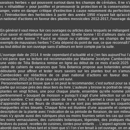
vaises herbes » qui poussent surtout dans les champs de céréales. Il ne s’a
s « réhabiliter » pour justifier et promouvoir la protection et la conservatio
danger, voire en danger critique d’extinction à cause notamment du perfecti
 ; l’introduction des herbicides à partir des année 1950 n’ayant fait qu’accé
lan national d’actions en faveur des plantes messicoles 2012-2017, l’ouvrage d
En général il vaut mieux fuir ces ouvrages ou articles dans lesquels se mélangent
d’un savoir et militantisme pour une cause, fût-elle bonne ! Et d’ailleurs dans ce
cause est-elle bonne ? Faut-il se réjouir ou s’attrister que les champs de bl
exempts de mauvaises herbes ? Cela dépend du point de vue, ce que reconnaît l
au tout début de son ouvrage sans d’ailleurs en tenir compte par la suite.
L’ouvrage date de 2014. Il reste cependant d’actualité et si j’en fais aujourd’hui l’
c’est parce que sa lecture est recommandée par Madame Jocelyne
Cambecèd
une vidéo de Téla Botanica remise en ligne au début de ce mois d’août 2025
cadre de cahiers de vacances que Tela Botanica propose aux botanistes amat
débutants pour affiner et tester leurs savoirs sur les plantes tout en s’amu
Cambecèdes est rédactrice de ce plan national d’actions en faveur des 
messicoles 2012-2017et de ceux qui ont suivi.
Personnellement je trouve que si on peut le recommander, c’est surtout pour sa
partie qui occupe près des deux tiers du livre. L’auteure y brosse le portrait de vin
plantes en vingt fiches, une pour chaque plante, ensemble qu’elle nomme jol
pertinemment « bouquet de moisson » puisqu’il s’agit d’une sélection sur un b
grand nombre. C’est déjà une raison de lire ce livre, il permet à ceux qui l’igno
d’apprendre que les fleurs de champs ce ne sont pas seulement les coquelic
marguerites et les bleuets. Chaque fiche est illustrée d’une aquarelle et comp
description de la plante avec l’indication de sa période de floraison, de son milieu
mais s’y ajoute aussi des rubriques plus ou moins fournies selon les cas qui co
les noms vernaculaires, des curiosités botaniques, légendes, des pratiques ritu
festives du passé, recettes de cuisines, contes pour enfants … L’aspect agricole r
abordé dans les fiches tant et si bien que s’i l’on s’en tenait à cet ouvrage, on en a