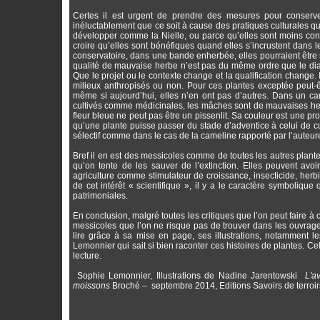
Certes il est urgent de prendre des mesures pour conser
inéluctablement que ce soit à cause des pratiques culturales qui
développer comme la Nielle, ou parce qu’elles sont moins concu
croire qu’elles sont bénéfiques quand elles s’incrustent dans 
conservatoire, dans une bande enherbée, elles pourraient être s
qualité de mauvaise herbe n’est pas du même ordre que le diag
Que le projet ou le contexte change et la qualification change. 
milieux anthropisés ou non. Pour ces plantes exceptée peut-êt
même si aujourd’hui, elles n’en ont pas d’autres. Dans un ca
cultivés comme médicinales, les mâches sont de mauvaises herbe
fleur bleue ne peut pas être un pissenlit. Sa couleur est une pro
qu’une plante puisse passer du stade d’adventice à celui de cu
sélectif comme dans le cas de la cameline rapporté par l’auteur
Bref il en est des messicoles comme de toutes les autres plantes
qu’on tente de les sauver de l’extinction. Elles peuvent avo
agriculture comme stimulateur de croissance, insecticide, herb
de cet intérêt « scientifique », il y a le caractère symboliqu
patrimoniales.
En conclusion, malgré toutes les critiques que l’on peut faire à
messicoles que l’on ne risque pas de trouver dans les ouvrages
lire grâce à sa mise en page, ses illustrations, notamment l
Lemonnier qui sait si bien raconter ces histoires de plantes. Cela 
lecture.
Sophie Lemonnier, Illustrations de Nadine Jarentowski
L'a
moissons
Broché – septembre 2014, Editions Savoirs de terroir