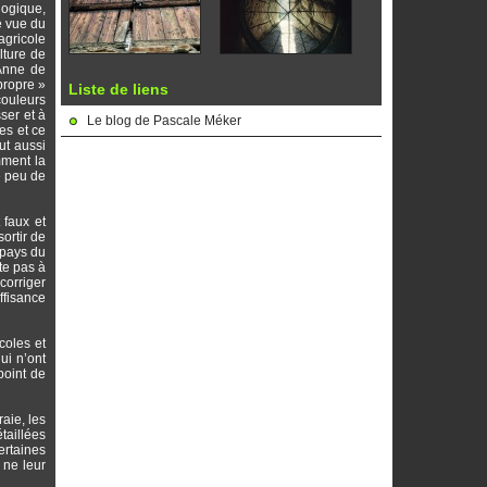
logique,
e vue du
agricole
lture de
’Anne de
propre »
Liste de liens
couleurs
ser et à
Le blog de Pascale Méker
es et ce
ut aussi
mment la
e peu de
 faux et
ortir de
 pays du
te pas à
corriger
ffisance
coles et
ui n’ont
point de
aie, les
taillées
ertaines
 ne leur