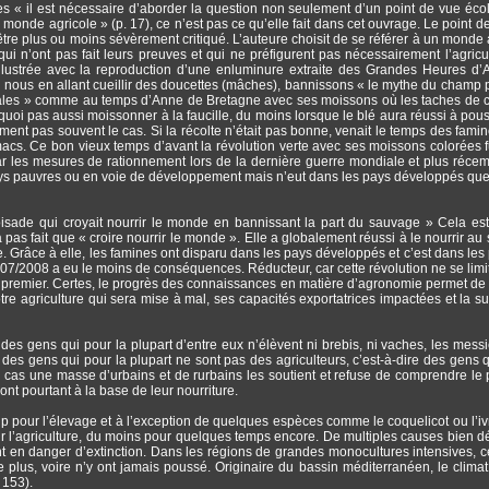
es « il est nécessaire d’aborder la question non seulement d’un point de vue éco
u monde agricole » (p. 17), ce n’est pas ce qu’elle fait dans cet ouvrage. Le point d
être plus ou moins sévèrement critiqué. L’auteure choisit de se référer à un monde 
ui n’ont pas fait leurs preuves et qui ne préfigurent pas nécessairement l’agricu
illustrée avec la reproduction d’une enluminure extraite des Grandes Heures d
en nous en allant cueillir des doucettes (mâches), bannissons « le mythe du champ 
éales » comme au temps d’Anne de Bretagne avec ses moissons où les taches de 
quoi pas aussi moissonner à la faucille, du moins lorsque le blé aura réussi à pous
ent pas souvent le cas. Si la récolte n’était pas bonne, venait le temps des famin
acs. Ce bon vieux temps d’avant la révolution verte avec ses moissons colorées f
par les mesures de rationnement lors de la dernière guerre mondiale et plus réce
pays pauvres ou en voie de développement mais n’eut dans les pays développés qu
isade qui croyait nourrir le monde en bannissant la part du sauvage » Cela est
 pas fait que « croire nourrir le monde ». Elle a globalement réussi à le nourrir au s
. Grâce à elle, les famines ont disparu dans les pays développés et c’est dans les
007/2008 a eu le moins de conséquences. Réducteur, car cette révolution ne se limi
 premier. Certes, le progrès des connaissances en matière d’agronomie permet de 
otre agriculture qui sera mise à mal, ses capacités exportatrices impactées et la su
s gens qui pour la plupart d’entre eux n’élèvent ni brebis, ni vaches, les messi
s gens qui pour la plupart ne sont pas des agriculteurs, c’est-à-dire des gens q
 cas une masse d’urbains et de rurbains les soutient et refuse de comprendre le 
sont pourtant à la base de leur nourriture.
p pour l’élevage et à l’exception de quelques espèces comme le coquelicot ou l’ivr
r l’agriculture, du moins pour quelques temps encore. De multiples causes bien dé
nt en danger d’extinction. Dans les régions de grandes monocultures intensives, c
plus, voire n’y ont jamais poussé. Originaire du bassin méditerranéen, le climat
 153).