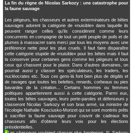
La fin du règne de Nicolas Sarkozy : une catastrophe pour
la faune sauvage
Les piégeurs, les chasseurs et autres exterminateurs de bêtes
sauvages adorent la catégorie de «nuisible» dans laquelle ils
peuvent ranger celles qu’ils considèrent comme leurs
concurrents en compagnie de tout un petit peuple de poils et de
plumes à massacrer sans merci par tous les moyens avec une
préférence nette pour les plus cruels. Il faut faire disparaître
cette catégorie stupide de «nuisible» pour les bêtes mais il faut
la conserver pour certaines gens comme les piégeurs et tous
ceux qui chassent pour le plaisir. Dans d’autres domaines, on
pourrait aussi y classer les spéculateurs, les traders, les
nucléocrates etc. Tous ces gens-là font bien plus de dégâts et
de ravages que toutes les belettes, renards, corbeaux ou pies
bavardes de la création… Certains hommes ou femmes
politiques appartiennent aussi à cette catégorie. Parmi eux,
toutes les bêtes sauvages, leurs porte-paroles et défenseurs y
classeront Nicolas Sarkozy et son bras armé, sa ministre de
l’écologie Nathalie Kosciusko-Morizet qui se sont montrés prêts
à sacrifier la faune sauvage pour couvrir de cadeaux les
chasseurs afin d’obtenir leurs voix pour les élections
présidentielles.
●
Les chasseurs voulaient chasser plus longtemps, N. Sarkozy