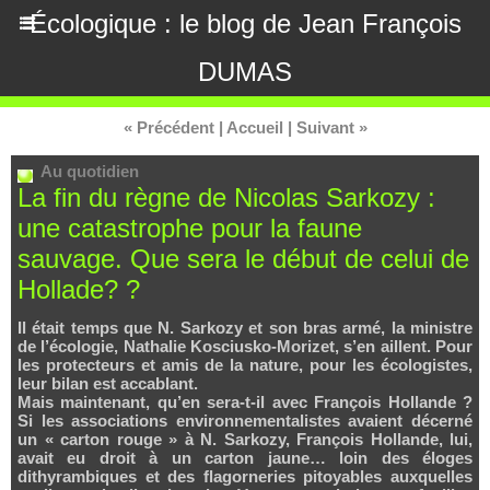
Écologique : le blog de Jean François
DUMAS
« Précédent
|
Accueil
|
Suivant »
Au quotidien
La fin du règne de Nicolas Sarkozy :
une catastrophe pour la faune
sauvage. Que sera le début de celui de
Hollade? ?
Il était temps que N. Sarkozy et son bras armé, la ministre
de l’écologie, Nathalie Kosciusko-Morizet, s’en aillent. Pour
les protecteurs et amis de la nature, pour les écologistes,
leur bilan est accablant.
Mais maintenant, qu’en sera-t-il avec François Hollande ?
Si les associations environnementalistes avaient décerné
un « carton rouge » à N. Sarkozy, François Hollande, lui,
avait eu droit à un carton jaune… loin des éloges
dithyrambiques et des flagorneries pitoyables auxquelles