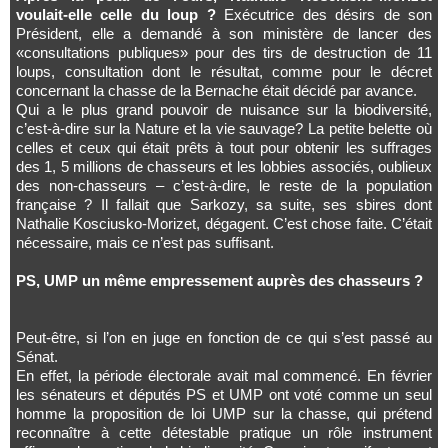
voulait-elle celle du loup ?
Exécutrice des désirs de son
Président, elle a demandé à son ministère de lancer des
«consultations publiques» pour des tirs de destruction de 11
loups, consultation dont le résultat, comme pour le décret
concernant la chasse de la Bernache était décidé par avance.
Qui a le plus grand pouvoir de nuisance sur la biodiversité,
c’est-à-dire sur la Nature et la vie sauvage? La petite belette où
celles et ceux qui était prêts à tout pour obtenir les suffrages
des 1, 5 millions de chasseurs et les lobbies associés, oublieux
des non-chasseurs – c’est-à-dire, le reste de la population
française ? Il fallait que Sarkozy, sa suite, ses sbires dont
Nathalie Kosciusko-Morizet, dégagent. C’est chose faite. C’était
nécessaire, mais ce n’est pas suffisant.
PS, UMP un même empressement auprès des chasseurs ?
Peut-être, si l’on en juge en fonction de ce qui s’est passé au
Sénat.
En effet, la période électorale avait mal commencé. En février
les sénateurs et députés PS et UMP ont voté comme un seul
homme la proposition de loi UMP sur la chasse, qui prétend
reconnaître à cette détestable pratique un rôle instrument