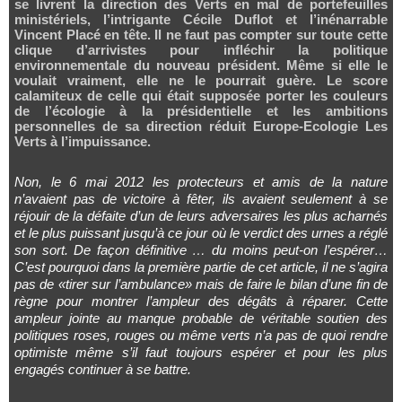
se livrent la direction des Verts en mal de portefeuilles
ministériels, l’intrigante Cécile Duflot et l’inénarrable
Vincent Placé en tête. Il ne faut pas compter sur toute cette
clique d’arrivistes pour infléchir la politique
environnementale du nouveau président. Même si elle le
voulait vraiment, elle ne le pourrait guère. Le score
calamiteux de celle qui était supposée porter les couleurs
de l’écologie à la présidentielle et les ambitions
personnelles de sa direction réduit Europe-Ecologie Les
Verts à l’impuissance.
Non, le 6 mai 2012 les protecteurs et amis de la nature
n’avaient pas de victoire à fêter, ils avaient seulement à se
réjouir de la défaite d’un de leurs adversaires les plus acharnés
et le plus puissant jusqu’à ce jour où le verdict des urnes a réglé
son sort. De façon définitive … du moins peut-on l’espérer…
C’est pourquoi dans la première partie de cet article, il ne s’agira
pas de «tirer sur l’ambulance» mais de faire le bilan d’une fin de
règne pour montrer l’ampleur des dégâts à réparer. Cette
ampleur jointe au manque probable de véritable soutien des
politiques roses, rouges ou même verts n’a pas de quoi rendre
optimiste même s’il faut toujours espérer et pour les plus
engagés continuer à se battre.