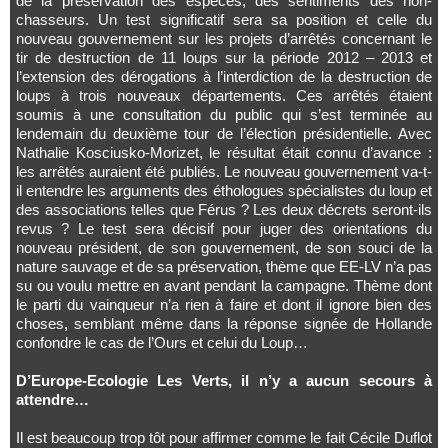
de la préservation des espèces, des sentiments des non-
chasseurs. Un test significatif sera sa position et celle du
nouveau gouvernement sur les projets d’arrêtés concernant le
tir de destruction de 11 loups sur la période 2012 – 2013 et
l’extension des dérogations à l’interdiction de la destruction de
loups à trois nouveaux départements. Ces arrêtés étaient
soumis à une consultation du public qui s’est terminée au
lendemain du deuxième tour de l’élection présidentielle. Avec
Nathalie Kosciusko-Morizet, le résultat était connu d’avance :
les arrêtés auraient été publiés. Le nouveau gouvernement va-t-
il entendre les arguments des éthologues spécialistes du loup et
des associations telles que Férus ? Les deux décrets seront-ils
revus ? Le test sera décisif pour juger des orientations du
nouveau président, de son gouvernement, de son souci de la
nature sauvage et de sa préservation, thème que EE-LV n’a pas
su ou voulu mettre en avant pendant la campagne. Thème dont
le parti du vainqueur n’a rien à faire et dont il ignore bien des
choses, semblant même dans la réponse signée de Hollande
confondre le cas de l’Ours et celui du Loup…
D’Europe-Ecologie Les Verts, il n’y a aucun secours à
attendre…
Il est beaucoup trop tôt pour affirmer comme le fait Cécile Duflot