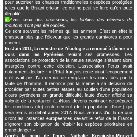
pour autoriser les chasses traditionnelles d’espèces protégées
telles que le Bruant ortolan, ce qui ne peut se faire qu’en toute
illégalité.
●
Avec ceux des chasseurs, les lobbies des éleveurs de
moutons n’ont pas été oubliés.
Ce sont souvent les mêmes qui les animent. C’est en effet le
chasseur plus que l’éleveur que les grands carnivores a pour
ennemi.
En Juin 2011, la ministre de l’écologie a renoncé à lâcher un
ours dans les Pyrénées
reniant ses promesses. Les
associations de protection de la nature sauvage s’étaient alors
insurgées contre cette décision. L’association Ferus avait
notamment déclaré : « L'Etat français renie ainsi l'engagement
qu'il avait pris l'an dernier de remplacer les ours tués par la
faute de l'homme. Il renonce par là même à sa décision de
procéder par toutes petites étapes au soutien d'une population
d'ours pyrénéens en grande difficulté, faute d'avoir affiché sa
volonté de la restaurer. (...)Nous devons continuer de préparer
les conditions (du) renforcement (de la population d'ours) qui
sera remis en débat après 2012. Nous verrons d'ici là ce que
diront les instances européennes devant le refus de la France
d'ignorer son obligation de rétablir les espèces prioritaires en
grand danger »
Après la peau de l’ours, Nathalie Kosciusko-Morizet