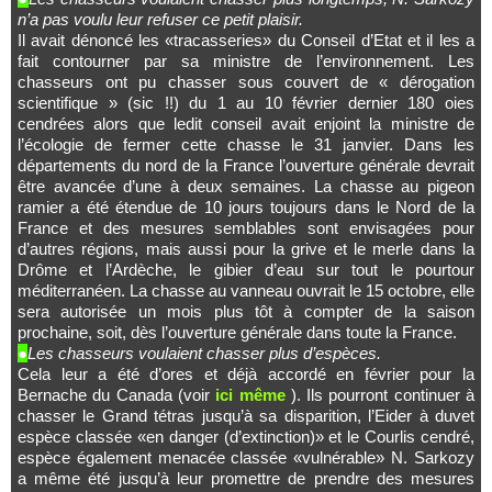
n’a pas voulu leur refuser ce petit plaisir.
Il avait dénoncé les «tracasseries» du Conseil d’Etat et il les a
fait contourner par sa ministre de l’environnement. Les
chasseurs ont pu chasser sous couvert de « dérogation
scientifique » (sic !!) du 1 au 10 février dernier 180 oies
cendrées alors que ledit conseil avait enjoint la ministre de
l’écologie de fermer cette chasse le 31 janvier. Dans les
départements du nord de la France l’ouverture générale devrait
être avancée d’une à deux semaines. La chasse au pigeon
ramier a été étendue de 10 jours toujours dans le Nord de la
France et des mesures semblables sont envisagées pour
d’autres régions, mais aussi pour la grive et le merle dans la
Drôme et l’Ardèche, le gibier d’eau sur tout le pourtour
méditerranéen. La chasse au vanneau ouvrait le 15 octobre, elle
sera autorisée un mois plus tôt à compter de la saison
prochaine, soit, dès l’ouverture générale dans toute la France.
●
Les chasseurs voulaient chasser plus d’espèces.
Cela leur a été d’ores et déjà accordé en février pour la
Bernache du Canada (voir
ici même
). Ils pourront continuer à
chasser le Grand tétras jusqu’à sa disparition, l’Eider à duvet
espèce classée «en danger (d’extinction)» et le Courlis cendré,
espèce également menacée classée «vulnérable» N. Sarkozy
a même été jusqu’à leur promettre de prendre des mesures