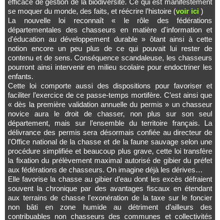
efficace de gestion de la biodiversité. Ce qui est manifestement
se moquer du monde, des faits, et réécrire l’histoire (
voir ici
)
La nouvelle loi reconnaît « le rôle des fédérations
départementales des chasseurs en matière d'information et
d'éducation au développement durable » ôtant ainsi à cette
notion encore un peu plus de ce qui pouvait lui rester de
contenu et de sens. Conséquence scandaleuse, les chasseurs
pourront ainsi intervenir en milieu scolaire pour endoctriner les
enfants.
Cette loi comporte aussi des dispositions pour favoriser et
faciliter l’exercice de ce passe-temps mortifère. C’est ainsi que
« dès la première validation annuelle du permis » un chasseur
novice aura le droit de chasser, non plus sur son seul
département, mais sur l’ensemble du territoire français. La
délivrance des permis sera désormais confiée au directeur de
l'Office national de la chasse et de la faune sauvage selon une
procédure simplifiée et beaucoup plus grave, cette loi transfère
la fixation du prélèvement maximal autorisé de gibier du préfet
aux fédérations de chasseurs. On imagine déjà les dérives…
Elle favorise la chasse au gibier d’eau dont les excès défraient
souvent la chronique par des avantages fiscaux en étendant
aux terrains de chasse l'exonération de la taxe sur le foncier
non bâti en zone humide au détriment d’ailleurs des
contribuables non chasseurs des communes et collectivités