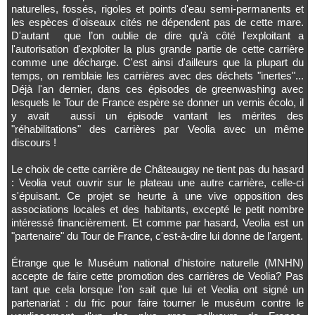
naturelles, fossés, rigoles et points d'eau semi-permanents et
les espèces d'oiseaux cités ne dépendent pas de cette mare.
D'autant que l’on oublie de dire qu'à côté l'exploitant a
l'autorisation d'exploiter la plus grande partie de cette carrière
comme une décharge. C'est ainsi d'ailleurs que la plupart du
temps, on remblaie les carrières avec des déchets "inertes"...
Déjà l'an dernier, dans ces épisodes de greenwashing avec
lesquels le Tour de France espère se donner un vernis écolo, il
y avait aussi un épisode vantant les mérites des
"réhabilitations" des carrières par Veolia avec un même
discours !
Le choix de cette carrière de Châteaugay ne tient pas du hasard
: Veolia veut ouvrir sur le plateau une autre carrière, celle-ci
s'épuisant. Ce projet se heurte à une vive opposition des
associations locales et des habitants, excepté le petit nombre
intéressé financièrement. Et comme par hasard, Veolia est un
"partenaire" du Tour de France, c'est-à-dire lui donne de l'argent.
Étrange que le Muséum national d'histoire naturelle (MNHN)
accepte de faire cette promotion des carrières de Veolia? Pas
tant que cela lorsque l'on sait que lui et Veolia ont signé un
partenariat : du fric pour faire tourner le muséum contre le