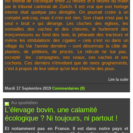
été interdit de cocoriquer entre 22 heures et 8 heures du matin
par le tribunal cantonal de Zürich. Il est vrai que son horloge
interne était quelque peu déréglée. On pourrait croire à un
complot anti-coq, mais il n’en est rien. Son chant n’est pas le
seul « bruit » qui dérange. Les cloches des églises, les
sonnailles des vaches et des chèvres, le hurlement des
tronçonneuses au fond des bois, la pétarade des tracteurs et
même les stridulations des cigales – cela s’est vu dans un
village du Var l’année dernière – sont désormais la cible de
plaintes, de pétitions, de procès. Le ridicule ne tue pas,
excepté les campagnes, ses veaux, ses vaches et ses
cochons. Ces derniers n’émettant que de rares grognements,
c’est à propos de leur odeur qu’on leur cherche des poux.
Lire la suite
Mardi 17 Septembre 2019
Commentaires (0)
Au quotidien
L'élevage bovin, une calamité
écologique ? Ni toujours, ni partout !
Et notamment pas en France. Il est dans notre pays et