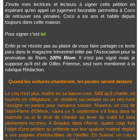
J’invite mes lectrices et lecteurs à signer cette pétition en
espérant qu’en appel un jugement favorable permettra à Coco
de retrouver ses pénates. Coco a six ans et habite depuis
toujours dans cette maison.
Pour signer c’est
ici
Enfin je ne résiste pas au plaisir de vous faire partager ce texte
paru dans le magazine trimestriel édité par l’Association pour la
promotion de Riom,
100% Riom
. Il n’est pas signé mais je
suppose qu’il est de Gilles Frierese, seul nom mentionné à la
rubrique Rédaction.
Quand les voitures chanteront, les poules seront dedans
Le coq n’est plus maître en sa basse-cour. Sitôt qu’il chante, un
touriste en villégiature, un résident secondaire ou un néo-rural
l’assigne en justice pour nuisance sonore. Maurice, un coq de
Saint-Pierre d’Oléron, saura ce 5 septembre s’il finira dans la
marmite ou si le droit de chanter au lever du soleil lui sera
pleinement reconnu. A Beautor, dans l’Aisne, quatre coqs font
l’objet d’une pétition au prétexte que leur quatuor matinal déplaît
à une poignée d’irréductibles de l’oreiller. En Suisse, un coq a