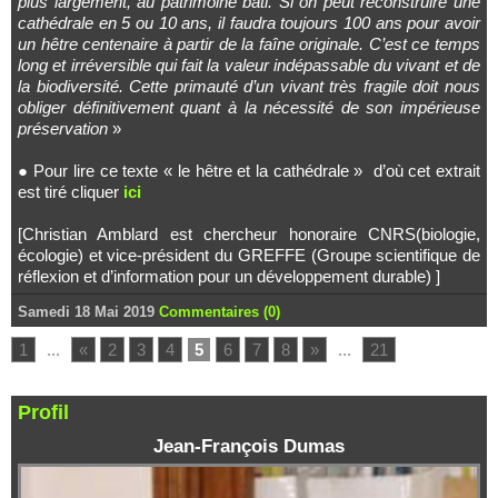
plus largement, au patrimoine bâti. Si on peut reconstruire une
cathédrale en 5 ou 10 ans, il faudra toujours 100 ans pour avoir
un hêtre centenaire à partir de la faîne originale. C’est ce temps
long et irréversible qui fait la valeur indépassable du vivant et de
la biodiversité. Cette primauté d’un vivant très fragile doit nous
obliger définitivement quant à la nécessité de son impérieuse
préservation
»
● Pour lire ce texte « le hêtre et la cathédrale » d’où cet extrait
est tiré cliquer
ici
[Christian Amblard est chercheur honoraire CNRS(biologie,
écologie) et vice-président du GREFFE (Groupe scientifique de
réflexion et d’information pour un développement durable) ]
Samedi 18 Mai 2019
Commentaires (0)
1
...
«
2
3
4
5
6
7
8
»
...
21
Profil
Jean-François Dumas