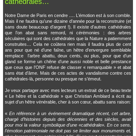
cathédrales…
Notre Dame de Paris en cendre …. L’émotion est à son comble.
Mais il ne faudra qu’une dizaine d’année pour la reconstruire (et
sans doute beaucoup d’argent !). Il existe d’autres cathédrales
que l’on abat sans remord, ni cérémonies : des arbres
séculaires qui sont des cathédrales que la Nature a patiemment
construites… Cela ne coûtera rien mais il faudra plus de cent
ans pour que né d’une faîne, un hêtre d’envergure semblable
remplace l’arbre abattu, deux cents, ou plus, pour que d’un
gland se forme un chêne d’une aussi noble et belle prestance
que ceux que l’ONF refuse de classer « remarquable » et abat
sans état d’âme. Mais de ces actes de vandalisme contre ces
cathédrales-là, personne ou presque ne s’émeut.
Je veux partager avec mes lecteurs un extrait de ce beau texte
« Le hêtre et la cathédrale » que Christian Amblard a écrit au
sujet d’un hêtre vénérable, cher à son cœur, abattu sans raison:
«
En référence à un événement dramatique récent, cet arbre,
chargé d’histoires depuis des décennies et des siècles, avait
pour moi la valeur symbolique d’une «cathédrale». En ce sens,
l’émotion patrimoniale ne doit pas se limiter aux monuments et,