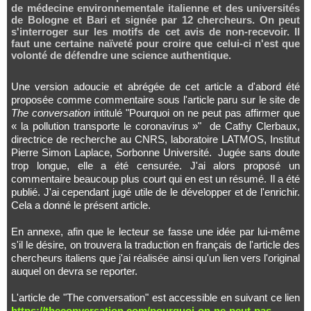
de médecine environnementale italienne et des universités
de Bologne et Bari et signée par 12 chercheurs. On peut
s'interroger sur les motifs de cet avis de non-recevoir. Il
faut une certaine naïveté pour croire que celui-ci n'est que
volonté de défendre une science authentique.
Une version adoucie et abrégée de cet article a d'abord été
proposée comme commentaire sous l'article paru sur le site de
The conversation
intitulé "Pourquoi on ne peut pas affirmer que
« la pollution transporte le coronavirus »" de Cathy Clerbaux,
directrice de recherche au CNRS, laboratoire LATMOS, Institut
Pierre Simon Laplace, Sorbonne Université. Jugée sans doute
trop longue, elle a été censurée. J'ai alors proposé un
commentaire beaucoup plus court qui en est un résumé. Il a été
publié. J'ai cependant jugé utile de le développer et de l'enrichir.
Cela a donné le présent article.
En annexe, afin que le lecteur se fasse une idée par lui-même
s'il le désire, on trouvera la traduction en français de l'article des
chercheurs italiens que j'ai réalisée ainsi qu'un lien vers l'original
auquel on devra se reporter.
L'article de "The conversation" est accessible en suivant ce lien
https://theconversation.com/pourquoi-on-ne-peut-pas-