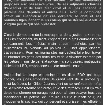
cour, de madame, de son second, de ses lieutenants
préposés aux basses-œuvres, de ses adjudants chargés
d’encadrer et de faire filer droit et au pas cadencé la
piétaille des députés et autres élus. Avec la complicité
active ou silencieuse de ces derniers, le chef et ses
hommes liges lâchent leurs chiens qui se déchaînent sur le
vulgum pecus qui ose protester.
C’est la démocratie de la matraque et de la justice aux ordres.
Les uns éborgnent, mutilent, cognent ; les autres embastillent et
condamnent. Les médias main stream achetés par les
milliardaires ou vendus au pouvoir du Chef applaudissent,
travestissent. Pour les journalistes qui veulent faire leur travail
et informer les gens des brutalités et de la violence exercée par
les petites mains de cet état policier, ils sont gazés, matraqués,
cibles des LBD, emprisonnés et leur matériel cassé.
Aujourd’hui la coupe est pleine et les dites FDO ont beau
cogner, les juges embastiller, le grand vent de la révolte qui
s’est levé avec les Gilets Jaunes vient de se renforcer du refus
de la énième réforme scélérate, celle des retraites. Il est en train
de se transformer en ouragan qui pourrait bien balayer tous ces
malfaisants. Ils pètent de trouille. La rue leur fait peur, les
mouvements sociaux qui convergent et s’unissent les effraient.