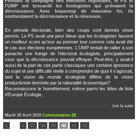
Pendant la campagne des élections régionales, le PS et
l'UMP ont brocardé les écologistes qui prônaient la
décroissance. Avec beaucoup de mauvaise foi, ils
confondaient la décroissance et la récession.
En période électorale, bien des coups sont donnés sinon
permis. Le PS avait une peur bleue que les écologistes fassent
un meilleur score qu'eux au premier tour comme cela avait été
le cas aux élections européennes. L'UMP tentait de rallier à son
panache une frange de l'électorat écologiste, principalement
ceux que la décroissance pouvait effrayer. Peut-être, y avait-il
aussi de la part de ces partis classiques une certaine ignorance
du sujet et une difficulté réelle à comprendre de quoi il s'agissait,
tant la vision du monde écologiste diffère de la vision
productiviste dominée par la rationalité économique?
Reconnaissons le honnêtement, même parmi les têtes de liste
d'Europe Écologie,
Lire la suite
Mardi 20 Avril 2010
Commentaires (0)
1
...
«
37
38
39
40
41
42