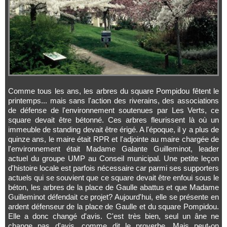
Comme tous les ans, les arbres du square Pompidou fêtent le
printemps... mais sans l'action des riverains, des associations
de défense de l'environnement soutenues par Les Verts, ce
square devait être bétonné. Ces arbres fleurissent là où un
immeuble de standing devait être érigé. A l'époque, il y a plus de
quinze ans, le maire était RPR et l'adjointe au maire chargée de
l'environnement était Madame Galante Guilleminot, leader
actuel du groupe UMP au Conseil municipal. Une petite leçon
d'histoire locale est parfois nécessaire car parmi ses supporters
actuels qui se souvient que ce square devait être enfoui sous le
béton, les arbres de la place de Gaulle abattus et que Madame
Guilleminot défendait ce projet? Aujourd'hui, elle se présente en
ardent défenseur de la place de Gaulle et du square Pompidou.
Elle a donc changé d'avis. C'est très bien, seul un âne ne
change pas d'avis, comme dit le proverbe. Mais peut-on