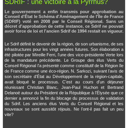
SDRIF : une victoire à la Pyrrhus?
Le gouvernement a enfin transmis pour approbation au
Conseil d'État le Schéma d'Aménagement de l'Île de France
(SDRIF) voté en 2008 par le Conseil Régional. Sans un
décret d'approbation de cette instance, ce Sdrif ne pouvait
avoir force de loi et l'ancien Sdrif de 1994 restait en vigueur.
Le Sdrif définit le devenir de la région, de son urbanisme, de ses
infrastructures pour les vingt années futures. Son élaboration a
été pilotée par Mireille Ferri, l'une des vice-présidente Verte lors
de la mandature précédente. Le Groupe des élus Verts du
Conseil Régional l'a présenté comme constitutif de la Région île
de France comme une éco‑région. N. Sarkozi, suivant l'avis de
son secrétaire d'État au Développement de la région-capitale,
avait bloqué le processus. C'est au cours d'un déjeuner
réunissant Christian Blanc, Jean-Paul Huchon et Bertrand
Delanoë autour du Président de la République à l'Élysée que ce
dernier a annoncé la fin du blocage du processus de validation
du Sdrif. Les anciens élus Verts du Conseil Régional et les
nouveaux se sont aussitôt réjouis. Ne l'ont-il pas fait un peu
vite?