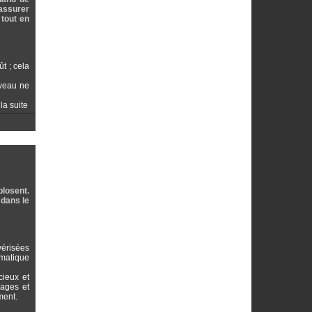
 assurer
 tout en
t ; cela
uveau ne
 la suite
losent.
 dans le
vérisées
omatique
cieux et
sages et
ment.