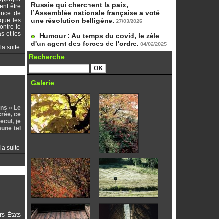
Russie qui cherchent la paix,
ent être
l’Assemblée nationale française a voté
ence de
sque les
une résolution belligène.
27/03/2025
ontre le
s et les
Humour : Au temps du covid, le zèle
d'un agent des forces de l'ordre.
04/02/2025
 la suite
Recherche
Galerie
ons » Le
crée, ce
ecul, je
mune tel
 la suite
rs États