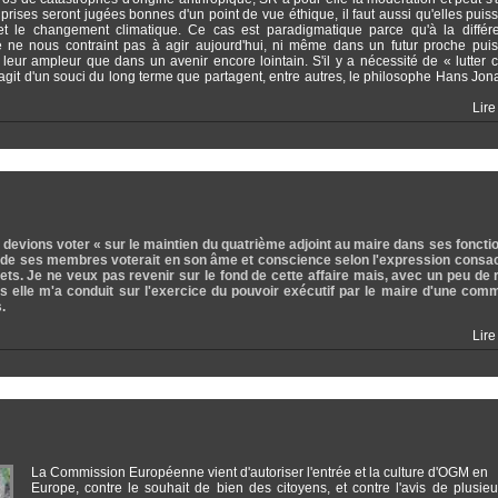
prises seront jugées bonnes d'un point de vue éthique, il faut aussi qu'elles puiss
et le changement climatique. Ce cas est paradigmatique parce qu'à la différ
e ne nous contraint pas à agir aujourd'hui, ni même dans un futur proche pui
eur ampleur que dans un avenir encore lointain. S'il y a nécessité de « lutter c
'agit d'un souci du long terme que partagent, entre autres, le philosophe Hans Jona
Lire
devions voter « sur le maintien du quatrième adjoint au maire dans ses foncti
n de ses membres voterait en son âme et conscience selon l'expression consa
rets. Je ne veux pas revenir sur le fond de cette affaire mais, avec un peu de r
es elle m'a conduit sur l'exercice du pouvoir exécutif par le maire d'une com
.
Lire
La Commission Européenne vient d'autoriser l'entrée et la culture d'OGM en
Europe, contre le souhait de bien des citoyens, et contre l'avis de plusieu