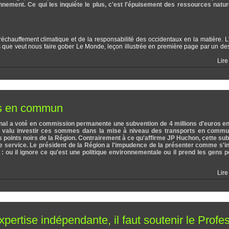
nement. Ce qui les inquiète le plus, c'est l'épuisement des ressources natur
réchauffement climatique et de la responsabilité des occidentaux en la matière. L
ns que veut nous faire gober Le Monde, leçon illustrée en première page par un de
Lire
rts en commun
ional a voté en commission permanente une subvention de 4 millions d'euros e
eux valu investir ces sommes dans la mise à niveau des transports en commu
ros points noirs de la Région. Contrairement à ce qu'affirme JP Huchon, cette su
ce service. Le président de la Région a l'impudence de la présenter comme s'i
 ou il ignore ce qu'est une politique environnementale ou il prend les gens 
Lire
ertise indépendante, il faut soutenir le Profe