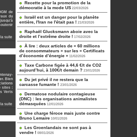
Recette pour la promotion de la
démocratie à la mode US
22/03/2026
 OGM de
avaux du
Israël est un danger pour la planète
 jusqu'à
entière, l'Iran ne l'était pas !
21/03/2026
soutenir
Raphaël Glucksmann aboie avec la
droite et l’extrême droite !
 la suite
17/02/2026
À lire : deux articles de « 60 millions
de consommateurs » sur les « Certificats
d’économie d’énergie »
11/02/2026
Taxe Carbone figée à 44,6 €/t de CO2
aujourd’hui, à 100€/t demain ?
23/01/2026
ontenay-
er. Bien
Du jet privé il ne restera que la
ciations
carcasse fumante !
23/01/2026
 sites :
us Verts
Dermatose nodulaire contagieuse
(DNC) : les organisations animalistes
démasquées
 la suite
12/01/2026
Une charge féroce mais juste contre
Bruno Lemaire
10/01/2026
Les Groenlandais ne sont pas à
vendre !
08/01/2026