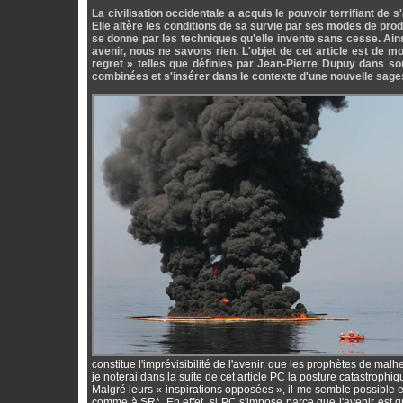
La civilisation occidentale a acquis le pouvoir terrifiant de s
Elle altère les conditions de sa survie par ses modes de prod
se donne par les techniques qu'elle invente sans cesse. Ainsi
avenir, nous ne savons rien. L'objet de cet article est de m
regret » telles que définies par Jean-Pierre Dupuy dans s
combinées et s'insérer dans le contexte d'une nouvelle sage
constitue l'imprévisibilité de l'avenir, que les prophètes de malh
je noterai dans la suite de cet article PC la posture catastrophiq
Malgré leurs « inspirations opposées », il me semble possible
comme à SR*. En effet, si PC s'impose parce que l'avenir est g