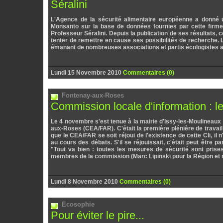
Séralini
L'Agence de la sécurité alimentaire européenne a donné
Monsanto sur la base de données fournies par cette firme, 
Professeur Séralini. Depuis la publication de ses résultats, 
tenter de remettre en cause ses possibilités de recherche. Le
émanant de nombreuses associations et partis écologistes ai
Lundi 15 Novembre 2010
Commentaires (0)
Fontenay-aux-Roses
Commission locale d'information : l
Le 4 novembre s'est tenue à la mairie d'Issy-les-Moulineau
aux-Roses (CEA/FAR). C'était la première plénière de travail
que le CEA/FAR se soit réjoui de l'existence de cette Cli, i
au cours des débats. S'il se réjouissait, c'était peut être 
"Tout va bien : toutes les mesures de sécurité sont prise
membres de la commission (Marc Lipinski pour la Région e
Lundi 8 Novembre 2010
Commentaires (0)
Ecosophie
Pour éviter le pire...