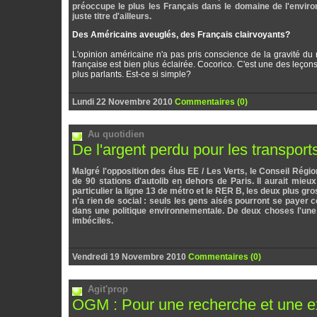
préoccupe le plus les Français dans le domaine de l'environ
juste titre d'ailleurs.
Des Américains aveuglés, des Français clairvoyants?
L'opinion américaine n'a pas pris conscience de la gravité du 
française est bien plus éclairée. Cocorico. C'est une des leço
plus parlants. Est-ce si simple?
Lundi 22 Novembre 2010
Commentaires (0)
Au quotidien
De l'argent perdu pour les transpo
Malgré l'opposition des élus EE / Les Verts, le Conseil Rég
de 90 stations d'autolib en dehors de Paris. Il aurait mi
particulier la ligne 13 de métro et le RER B, les deux plus g
n'a rien de social : seuls les gens aisés pourront se payer 
dans une politique environnementale. De deux choses l'une :
imbéciles.
Vendredi 19 Novembre 2010
Commentaires (0)
Agit'prop
OGM : Pour une recherche et une exp