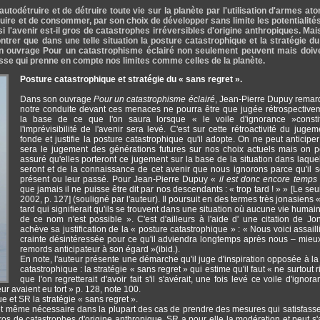
'autodétruire et de détruire toute vie sur la planète par l'utilisation d'armes at
uire et de consommer, par son choix de développer sans limite les potentialités
 l'avenir est-il gros de catastrophes irréversibles d'origine anthropiques. Mai
ontrer que dans une telle situation la posture catastrophique et la stratégie d
on ouvrage Pour un catastrophisme éclairé non seulement peuvent mais doive
sse qui prenne en compte nos limites comme celles de la planète.
Posture catastrophique et stratégie du « sans regret ».
Dans son ouvrage
Pour un catastrophisme éclairé
, Jean-Pierre Dupuy rema
notre conduite devant ces menaces ne pourra être que jugée rétrospective
la base de ce que l'on saura lorsque « le voile d'ignorance »consti
l'imprévisibilité de l'avenir sera levé. C'est sur cette rétroactivité du jugeme
fonde et justifie la posture catastrophique qu'il adopte. On ne peut anticipe
sera le jugement des générations futures sur nos choix actuels mais on p
assuré qu'elles porteront ce jugement sur la base de la situation dans laquel
seront et de la connaissance de cet avenir que nous ignorons parce qu'il s
présent ou leur passé. Pour Jean-Pierre Dupuy «
il est donc encore temps
que jamais il ne puisse être dit par nos descendants : « trop tard ! » » [Le seui
2002, p. 127] (souligné par l'auteur). Il poursuit en des termes très jonasiens 
tard qui signifierait qu'ils se trouvent dans une situation où aucune vie humai
de ce nom n'est possible ». C'est d'ailleurs à l'aide d' une citation de Jon
achève sa justification de la « posture catastrophique » : « Nous voici assailli
crainte désintéressée pour ce qu'il adviendra longtemps après nous – mieux
remords anticipateur à son égard »(ibid.).
En note, l'auteur présente une démarche qu'il juge d'inspiration opposée à la
catastrophique : la stratégie « sans regret » qui estime qu'il faut « ne surtout r
que l'on regretterait d'avoir fait s'il s'avérait, une fois levé ce voile d'igno
eur avaient eu tort » p. 128, note 100.
ue et SR la stratégie « sans regret ».
 et même nécessaire dans la plupart des cas de prendre des mesures qui satisfass
ros de catastrophes d'origine anthropique, SR a pour elle la modération et peut s