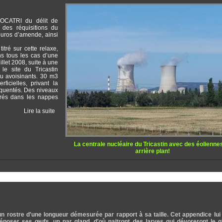
SOCATRI du délit de
 des réquisitions du
euros d’amende, ainsi
tré sur cette relaxe,
ns tous les cas d’une
uillet 2008, suite à une
le site du Tricastin
au avoisinants. 30 m3
icielles, privant la
équentés. Des niveaux
érés dans les nappes
Lire la suite
La centrale nucléaire du Tricastin avec des éolienne
arrière plan!
n rostre d'une longueur démesurée par rapport à sa taille. Cet appendice lui
époser ses œufs, un par gland, d'où naitront des larves qui dévoreront le g