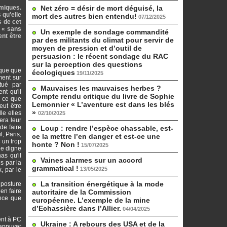
omiques.
Net zéro = désir de mort déguisé, la
 qu'elle
mort des autres bien entendu!
07/12/2025
s de cet
u « sans
Un exemple de sondage commandité
nt être
par des militants du climat pour servir de
moyen de pression et d’outil de
persuasion : le récent sondage du RAC
sur la perception des questions
rque que
écologiques
19/11/2025
ment sur
tué par
Mauvaises les mauvaises herbes ?
nt qu'il
Compte rendu critique du livre de Sophie
r ce que
Lemonnier « L’aventure est dans les blés
eut être
»
le elles
02/10/2025
era leur
de faire
Loup : rendre l’espèce chassable, est-
l, Paris,
ce la mettre l’en danger et est-ce une
« un trop
honte ? Non !
15/07/2025
ne digne
as qu'il
Vaines alarmes sur un accord
s par la
grammatical !
13/05/2025
, par le
La transition énergétique à la mode
 posture
ien faire
autoritaire de la Commission
rance que
européenne. L’exemple de la mine
d’Echassière dans l’Allier.
04/04/2025
ent à PC
Ukraine : A rebours des USA et de la
'appuyer