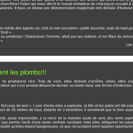
 de Jean-Henri Fabre qui nous décrit le travail minutieux du charançon occupé à
naturels. Il nous en donne une démonstration magistrale non dénuée d'humour
nin mérite des égards car c'est un met succulent « petite bouchée, mais de haut goû
froid ».
s au printemps ! Disparaisse l'homme, aboli par ses sottises, et les fêtes du reno
 ».
Lire
ent les plombs!!!
e produisent rien. Trop de vent, elles doivent s'arrêter, sinon, elles exp
accident qui s'est produit dimanche dernier au matin dans une ferme d'éoliennes
fort coup de vent ». L'une d'entre elles a explosée, la tête et les pales ont été pul
urs de 45 mètres de haut, distants de 3 kilomètres. Il semblerait que le frein aut
tente, quasi imprévisible, à la merci de la moindre saute de vent, des vents capri
nt pas permis l'arrêt d'une seule centrale nucléaire mais elles défigurent les pay
t oublié qu'elles étaient dangereuses, ce que cet accident vient rappeler opportuné