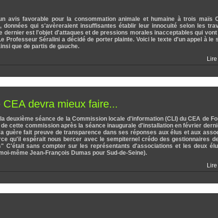
 un avis favorable pour la consommation animale et humaine à trois maïs
données qui s'avèreraient insuffisantes établir leur innocuité selon les tr
ce dernier est l'objet d'attaques et de pressions morales inacceptables qui vont
 Professeur Séralini a décidé de porter plainte. Voici le texte d'un appel à le 
nsi que de partis de gauche.
Lire
e CEA devra mieux faire...
x la deuxième séance de la Commission locale d'information (CLI) du CEA de F
 de cette commission après la séance inaugurale d'installation en février derni
l n'a guère fait preuve de transparence dans ses réponses aux élus et aux asso
parce qu'il espérait nous bercer avec le sempiternel crédo des gestionnaires de
s" C'était sans compter sur les représentants d'associations et les deux él
t moi-même Jean-François Dumas pour Sud-de-Seine).
Lire