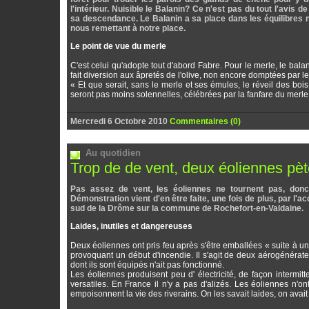
l'intérieur. Nuisible le Balanin? Ce n'est pas du tout l'avis
sa descendance. Le Balanin a sa place dans les équilibres 
nous remettant à notre place.
Le point de vue du merle
C'est celui qu'adopte tout d'abord Fabre. Pour le merle, le bala
fait diversion aux âpretés de l'olive, non encore domptées par le 
« Et que serait, sans le merle et ses émules, le réveil des boi
seront pas moins solennelles, célébrées par la fanfare du merle
Mercredi 6 Octobre 2010
Commentaires (0)
Au quotidien
Trop de de vent, deux éoliennes pèt
Pas assez de vent, les éoliennes ne tournent pas, donc n
Démonstration vient d'en être faite, une fois de plus, par l'
sud de la Drôme sur la commune de Rochefort-en-Valdaine.
Laides, inutiles et dangereuses
Deux éoliennes ont pris feu après s'être emballées « suite à un 
provoquant un début d'incendie. Il s'agit de deux aérogénérate
dont ils sont équipés n'ait pas fonctionné.
Les éoliennes produisent peu d' électricité, de façon intermit
versatiles. En France il n'y a pas d'alizés. Les éoliennes n'o
empoisonnent la vie des riverains. On les savait laides, on avai