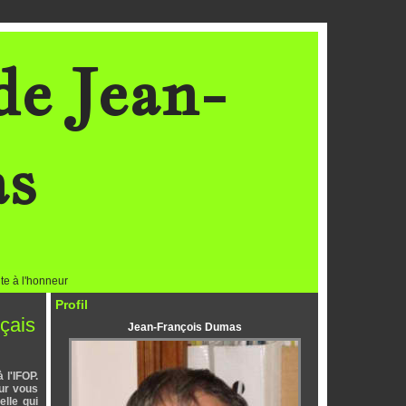
de Jean-
as
te à l'honneur
Profil
çais
Jean-François Dumas
l'IFOP.
our vous
lle qui