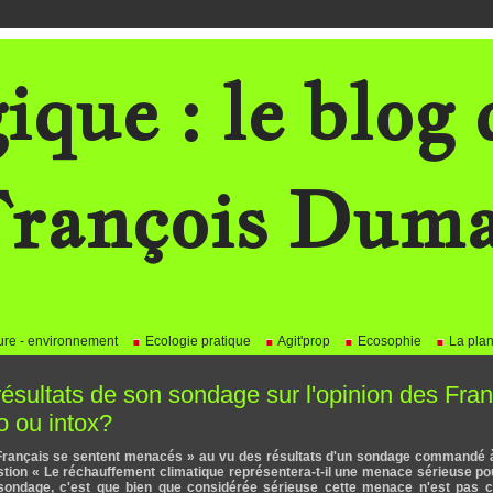
ique : le blog 
rançois Dum
re - environnement
Ecologie pratique
Agit'prop
Ecosophie
La plan
ésultats de son sondage sur l'opinion des Fran
o ou intox?
Français se sentent menacés » au vu des résultats d'un sondage commandé à 
estion « Le réchauffement climatique représentera-t-il une menace sérieuse p
ondage, c'est que bien que considérée sérieuse cette menace n'est pas ce