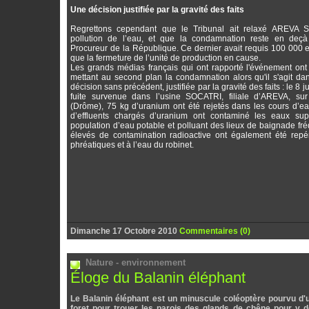
Une décision justifiée par la gravité des faits
Regrettons cependant que le Tribunal ait relaxé AREVA 
pollution de l’eau, et que la condamnation reste en deçà
Procureur de la République. Ce dernier avait requis 100 000 
que la fermeture de l’unité de production en cause.
Les grands médias français qui ont rapporté l'événement ont ti
mettant au second plan la condamnation alors qu'il s'agit da
décision sans précédent, justifiée par la gravité des faits : le 8 j
fuite survenue dans l’usine SOCATRI, filiale d’AREVA, sur 
(Drôme), 75 kg d’uranium ont été rejetés dans les cours d’e
d’effluents chargés d’uranium ont contaminé les eaux superf
population d’eau potable et polluant des lieux de baignade fr
élevés de contamination radioactive ont également été rep
phréatiques et à l’eau du robinet.
Dimanche 17 Octobre 2010
Commentaires (0)
Nature - environnement
Éloge du Balanin éléphant
Le Balanin éléphant est un minuscule coléoptère pourvu d'u
foret pour trouer les parois des glands de chêne pour y d