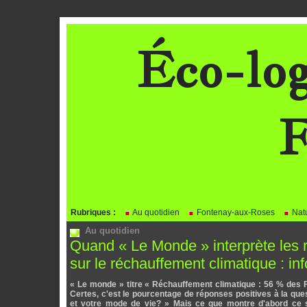
Éco-log
F
BLOG
Rubriques :
Au quotidien
Fontenay-aux-Roses
Natu
Au quotidien
Quand « Le Monde » interprète les r
sur le réchauffement climatique : inf
« Le monde » titre « Réchauffement climatique : 56 % des 
Certes, c'est le pourcentage de réponses positives à la qu
et votre mode de vie? » Mais ce que montre d'abord ce s