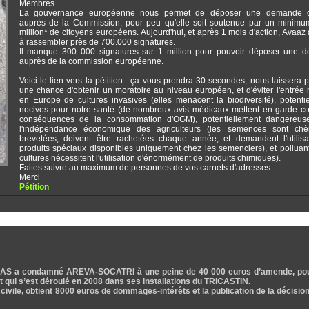
Membres.
La gouvernance européenne nous permet de déposer une demande off
auprès de la Commission, pour peu qu'elle soit soutenue par un minimu
million* de citoyens européens. Aujourd'hui, et après 1 mois d'action, Avaaz 
à rassembler près de 700.000 signatures.
Il manque 300 000 signatures sur 1 million pour pouvoir déposer une 
auprès de la commission européenne.
Voici le lien vers la pétition : ça vous prendra 30 secondes, nous laissera p
une chance d'obtenir un moratoire au niveau européen, et d'éviter l'entrée
en Europe de cultures invasives (elles menacent la biodiversité), potenti
nocives pour notre santé (de nombreux avis médicaux mettent en garde co
conséquences de la consommation d'OGM), potentiellement dangereus
l'indépendance économique des agriculteurs (les semences sont chè
brevetées, doivent être rachetées chaque année, et demandent l'utilisa
produits spéciaux disponibles uniquement chez les semenciers), et polluan
cultures nécessitent l'utilisation d'énormément de produits chimiques).
Faites suivre au maximum de personnes de vos carnets d'adresses.
Merci
Pétition
TRAS a condamné AREVA-SOCATRI à une peine de 40 000 euros d’amende, pou
t qui s’est déroulé en 2008 dans ses installations du TRICASTIN.
e civile, obtient 8000 euros de dommages-intérêts et la publication de la décisio