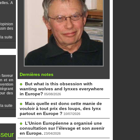
elles. A
'opinion
ssin des
 la suite
Dernières notes
n faveur
n et en
But what is this obsession with
bvention
wanting wolves and lynxes everywhere
ntégrant
pour des
in Europe?
05/08/2026
Mais quelle est donc cette manie de
 la suite
vouloir à tout prix des loups, des lynx
partout en Europe ?
10/07/2026
L’Union Européenne a organisé une
consultation sur l’élevage et son avenir
sseur
en Europe.
23/04/2026