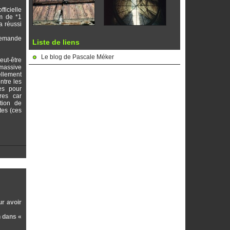
icielle
m de *1
a réussi
demande
Liste de liens
Le blog de Pascale Méker
eut-être
 massive
ellement
ntre les
es pour
res car
tion de
tes (ces
r avoir
n dans «