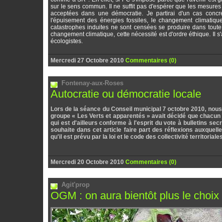
sur le sens commun. Il ne suffit pas d'espérer que les mesures 
acceptées dans une démocratie. Je partirai d'un cas concr
l'épuisement des énergies fossiles, le changement climatiqu
catastrophes induites ne sont censées se produire dans toute l
changement climatique, cette nécessité est d'ordre éthique. Il s
écologistes.
Mercredi 27 Octobre 2010
Commentaires (0)
Fontenay-aux-Roses
Autocratie ou démocratie locale
Lors de la séance du Conseil municipal 7 octobre 2010, nous 
groupe « Les Verts et apparentés » avait décidé que chacu
qui est d'ailleurs conforme à l'esprit du vote à bulletins sec
souhaite dans cet article faire part des réflexions auxquell
qu'il est prévu par la loi et le code des collectivité territoriales
Mercredi 20 Octobre 2010
Commentaires (0)
Agit'prop
OGM : on aura bientôt plus le choix