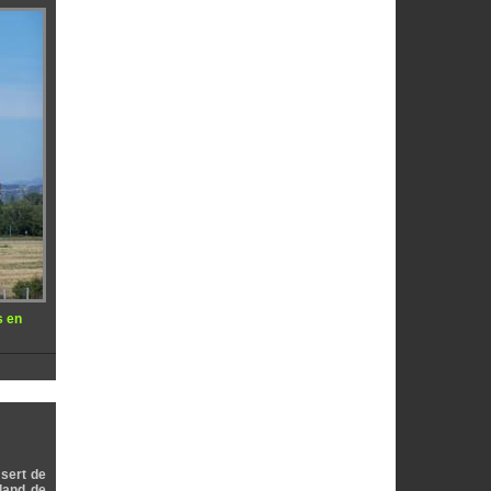
s en
 sert de
land de