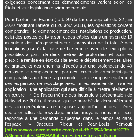
exigences concernant ces démantèlements varient selon les
États et leur législation environnementale.
Pour l’éolien, en France ( art. 20 de l’arrêté déjà cité du 22 juin
2020 modifiant l'arrêté du 26 août 2011), les opérations doivent
comprendre : le démantèlement des installations de production,
celui des postes de livraison et des câbles dans un rayon de 10
m autour des aérogénérateurs ; l’excavation de la totalité des
fondations jusqu’à la base de la semelle avec des exceptions
possibles à partir de deux mètres de profondeur et pour les
pieux ; la remise en état du site avec le décaissement des aires
de grutage et des chemins d’accès sur une profondeur de 40
cm avec le remplacement par des terres de caractéristiques
comparables aux terres à proximité. L’arrêté impose également
des exigences de recyclage avec un échéancier de mise en
application ; une application qui sera difficile à mettre réellement
en œuvre : « De l’aveu même des industriels (présentation de
Netwind de 2017), il ressort que le marché de démantèlement
des aérogénérateurs ne dispose aujourd’hui ni des filières
opérationnelles de recyclage ni des moyens industriels pour
répondre à une demande dispersée dans le temps et dans
l’espace. » Jacques Ricour et Jean-Louis Rémouit
[https://www.energieverite.com/post/d%C3%A9mant%C3%
A8lement-des-%C3%A9oliennes-terrestres-en-france-