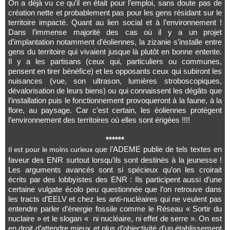
On a déjà vu ce qu’il en était pour l’emploi, sans doute pas de
création nette et probablement pas pour les gens résidant sur le
territoire impacté. Quant au lien social et à l’environnement !
Dans l’immense majorité des cas où il y a un projet
d’implantation notamment d’éoliennes, la zizanie s’installe entre
gens du territoire qui vivaient jusque là plutôt en bonne entente.
Il y a les partisans (ceux qui, particuliers ou communes,
pensent en tirer bénéfice) et les opposants ceux qui subiront les
nuisances (vue, son ultrason, lumières stroboscopiques,
dévalorisation de leurs biens) ou qui connaissent les dégâts que
l’installation puis le fonctionnement provoqueront à la faune, à la
flore, au paysage. Car c’est certain, les éoliennes protègent
l’environnement des territoires où elles sont érigées !!!!
******
ue l’ADEME publie de tels textes en
Il est pour le moins curieux q
faveur des ENR surtout lorsqu’ils sont destinés à la jeunesse !
Les arguments avancés sont si spécieux qu’on les croirait
écrits par des lobbyistes des ENR : Ils participent aussi d’une
certaine vulgate écolo peu questionnée que l’on retrouve dans
les tracts d’EELV et chez les anti-nucléaires qui ne veulent pas
entendre parler d’énergie fossile comme le Réseau « Sortir du
nuclaire » et le slogan « ni nucléaire, ni effet de serre ». On est
en droit d’attendre mieux et plus d’objectivité d’un établissement