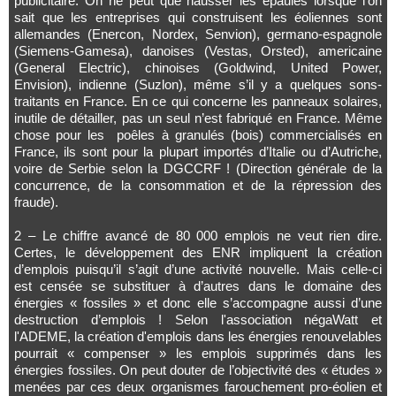
publicitaire. On ne peut que hausser les épaules lorsque l’on
sait que les entreprises qui construisent les éoliennes sont
allemandes (Enercon, Nordex, Senvion), germano-espagnole
(Siemens-Gamesa), danoises (Vestas, Orsted), americaine
(General Electric), chinoises (Goldwind, United Power,
Envision), indienne (Suzlon), même s’il y a quelques sons-
traitants en France. En ce qui concerne les panneaux solaires,
inutile de détailler, pas un seul n’est fabriqué en France. Même
chose pour les poêles à granulés (bois) commercialisés en
France, ils sont pour la plupart importés d’Italie ou d’Autriche,
voire de Serbie selon la DGCCRF ! (Direction générale de la
concurrence, de la consommation et de la répression des
fraude).
2 – Le chiffre avancé de 80 000 emplois ne veut rien dire.
Certes, le développement des ENR impliquent la création
d’emplois puisqu’il s’agit d’une activité nouvelle. Mais celle-ci
est censée se substituer à d’autres dans le domaine des
énergies « fossiles » et donc elle s’accompagne aussi d’une
destruction d’emplois ! Selon l'association négaWatt et
l'ADEME, la création d'emplois dans les énergies renouvelables
pourrait « compenser » les emplois supprimés dans les
énergies fossiles. On peut douter de l’objectivité des « études »
menées par ces deux organismes farouchement pro-éolien et