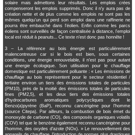
solaire mais admettons leur résultats. Les emplois crées
compenseront les emplois supprimés. Donc il n’y aura pas de
création nette et de plus comme les emplois ne sont pas les
mêmes quelqu'un qui perd son emploi dans une raffinerie ne
pourra être embauché dans l'éolien. Enfin comme les parcs
éoliens sont surveillés de façon centralisée à distance, l'emploi
local est réduit à
peanuts
... Ce texte n’est donc pas honnête !
3 – La référence au bois énergie est particulièrement
malencontreuse car si le bois est bien, sous certaines
conditions, une énergie renouvelable, il n’est pas pour autant
une énergie écologique. Son utilisation pour le chauffage
domestique est particulièrement polluante : « Les émissions de
chauffage au bois représentent pour le secteur résidentiel /
tertiaire environ un tiers des émissions totales de particules
(PM10), près de la moitié des émissions totales de particules
fines (PM2,5), et les deux tiers des émissions totales
d’hydrocarbures aromatiques polycycliques dont le
Benzo(a)pyrène (BaP), reconnu cancérigène pour l’homme
(source Citepa). Par ailleurs, la combustion de bois émet du
monoxyde de carbone (CO), des composés organiques volatils
(COV) tel que le benzène également reconnu cancérigène pour
l’homme, des oxydes d’azote (NOx). » Le renouvellement des
appareils de chauffage, l’introduction de normes plus drastiques