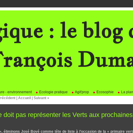
ique : le blog 
rançois Dum
re - environnement
Ecologie pratique
Agit'prop
Ecosophie
La plan
Précédent
|
Accueil
|
Suivant »
 doit pas représenter les Verts aux prochaines
s », éliminons José Bové comme tête de liste à l’occasion de la « primaire ver