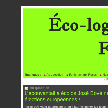
Éco-log
F
BLOG
Rubriques :
Au quotidien
Fontenay-aux-Roses
Natu
« 
Au quotidien
L’épouvantail à écolos José Bové ne
élections européennes !
Parce qu’il vient de proclamer qu’il faut «éliminer les loup