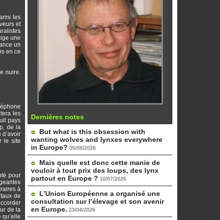
armi les
veurs et
ralistes
xige une
lance un
ns en ce
e nuire.
éléphone
tera les
Dernières notes
uit pays
p, de la
But what is this obsession with
 d’avoir
wanting wolves and lynxes everywhere
 le site
in Europe?
05/08/2026
Mais quelle est donc cette manie de
vouloir à tout prix des loups, des lynx
oté pour
partout en Europe ?
10/07/2026
igeantes
raires à
L’Union Européenne a organisé une
ntaux de
consultation sur l’élevage et son avenir
accorder
en Europe.
ur de la
23/04/2026
 qu’elle