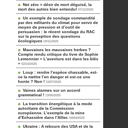
Net zéro = désir de mort déguisé, la
mort des autres bien entendu!
07/12/2025
Un exemple de sondage commandité
par des militants du climat pour servir de
moyen de pression et d’outil de
persuasion : le récent sondage du RAC
sur la perception des questions
écologiques
19/11/2025
Mauvaises les mauvaises herbes ?
Compte rendu critique du livre de Sophie
Lemonnier « L’aventure est dans les blés
»
02/10/2025
Loup : rendre l’espèce chassable, est-
ce la mettre l’en danger et est-ce une
honte ? Non !
15/07/2025
Vaines alarmes sur un accord
grammatical !
13/05/2025
La transition énergétique à la mode
autoritaire de la Commission
européenne. L’exemple de la mine
d’Echassière dans l’Allier.
04/04/2025
Ukraine : A rebours des USA et de la