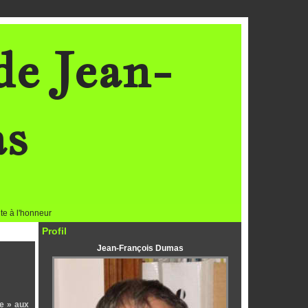
de Jean-
as
te à l'honneur
Profil
Jean-François Dumas
te » aux