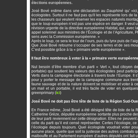
élections européennes.
José Bové estime dans une déclaration au
Dauphiné
qu’ «ici
écologistes. Surtout il ne faut pas qu'il les représente lors 
les chasseurs qui veulent réserver les espaces naturels montagna
que le loup européen n’est pas une espèce en danger. Il veut u
révision urgente de la directive européenne Habitat, qui, avec 
appel solennel aux ministres de l’Écologie et de l’Agriculture, 
sens avec la Commission européenne. »
Après le loup, ce sera le tour de l’ours, puis du lynx puis de l’ai
Que José Bové retourne s’occuper de ses terres et de ses mouto
C’est possible grâce à la « primaire verte européenne ».
Il faut être nombreux à voter à la « primaire verte européen
Nul besoin d’être membre d’un parti « Vert », tout citoyen
portable) qui soutient les valeurs des écologistes peut partic
Verts dans la campagne électorale à travers toute l’Europe. Il s’
pour y porter le message de la campagne commune aux trente 
faune sauvage et de la nature doivent se mobiliser et voter à ce
un mail et un portable, il est très facile de voter en quelques
greenprimary (
ici
)
José Bové ne doit pas être tête de liste de la Région Sud-Oue
En France même, José Bové a été désigné tête de liste de la R
Catherine Grèze, députée européenne sortante plus proche des m
de leur parti reviennent sur cette désignation. Elles ne peuvent
celle du parti qu’il est censé représenter. Certes l’écologie, 
l’écologie depuis toujours. Quel écologiste voudrait voter po
aucune place, quelle que soit la justesse des autres combats qu’
malbouffe et au Parlement européen d’autres députés ont fait un 