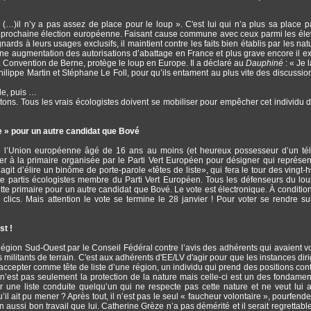
, (…)il n’y a pas assez de place pour le loup ». C'est lui qui n’a plus sa place p
de la prochaine élection européenne. Faisant cause commune avec ceux parmi les éle
rds à leurs usages exclusifs, il maintient contre les faits bien établis par les natu
ne augmentation des autorisations d’abattage en France et plus grave encore il e
la Convention de Berne, protège le loup en Europe. Il a déclaré au
Dauphiné
: « Je 
Philippe Martin et Stéphane Le Foll, pour qu’ils entament au plus vite des discussio
gle, puis …
ns. Tous les vrais écologistes doivent se mobiliser pour empêcher cet individu d
ne » pour un autre candidat que Bové
 de l’Union européenne âgé de 16 ans au moins (et heureux possesseur d’un t
iper à la primaire organisée par le Parti Vert Européen pour désigner qui représen
agit d’élire un binôme de porte-parole «têtes de liste», qui fera le tour des vingt-h
partis écologistes membre du Parti Vert Européen. Tous les défenseurs du lou
tte primaire pour un autre candidat que Bové. Le vote est électronique. À condition
 clics. Mais attention le vote se termine le 28 janvier ! Pour voter se rendre sur
st !
égion Sud-Ouest par le Conseil Fédéral contre l’avis des adhérents qui avaient v
ilitants de terrain. C'est aux adhérents d'EE/LV d'agir pour que les instances dir
 accepter comme tête de liste d’une région, un individu qui prend des positions cont
ce n’est pas seulement la protection de la nature mais celle-ci est un des fondame
ur une liste conduite quelqu’un qui ne respecte pas cette nature et ne veut lui 
il ait pu mener ? Après tout, il n’est pas le seul « faucheur volontaire », pourfende
aussi bon travail que lui. Catherine Grèze n’a pas démérité et il serait regrettable