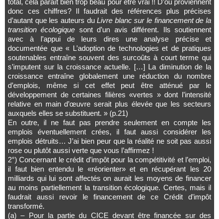
total, cela paraît bien trop beau pour être vrai !! D’où proviennent
donc ces chiffres? Il faudrait des références plus précises
d’autant que les auteurs du
Livre blanc sur le financement de la
transition écologique
sont d’un avis différent. Ils soutiennent
avec à l’appui de leurs dires une analyse précise et
documentée que « L’adoption de technologies et de pratiques
soutenables entraîne souvent des surcoûts à court terme qui
s’imputent sur la croissance actuelle. […] La diminution de la
croissance entraîne globalement une réduction du nombre
d’emplois, même si cet effet peut être atténué par le
développement de certaines filières «vertes » dont l’intensité
relative en main d’œuvre serait plus élevée que les secteurs
auxquels elles se substituent. » (p.21)
En outre, il ne faut pas prendre seulement en compte les
emplois éventuellement crées, il faut aussi considérer les
emplois détruits… J’ai bien peur que la réalité ne soit pas aussi
rose ou plutôt aussi verte que vous l’affirmez !
2°) Concernant le crédit d’impôt pour la compétitivité et l’emploi,
il faut bien entendu le «réorienter» et en récupérant les 20
milliards qui lui sont affectés on aurait les moyens de financer
au moins partiellement la transition écologique. Certes, mais il
faudrait aussi revoir le financement de ce Crédit d’impôt
transformé.
(a) – Pour la partie du CICE devant être financée sur des