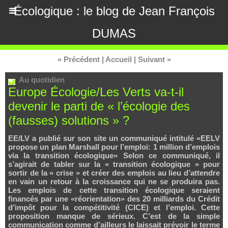
Écologique : le blog de Jean François
DUMAS
« Précédent
|
Accueil
|
Suivant »
Au quotidien
Europe Écologie/Les Verts va-t-il
devenir le parti de « l’écologie des
(fausses) solutions » ?
EE/LV a publié sur son site un communiqué intitulé «EELV
propose un plan Marshall pour l’emploi: 1 million d’emplois
via la transition écologique» Selon ce communiqué, il
s’agirait de tabler sur la « transition écologique » pour
sortir de la « crise » et créer des emplois au lieu d’attendre
en vain un retour à la croissance qui ne se produira pas.
Les emplois de cette transition écologique seraient
financés par une «réorientation» des 20 milliards du Crédit
d’impôt pour la compétitivité (CICE) et l’emploi. Cette
proposition manque de sérieux. C’est de la simple
communication comme d’ailleurs le laissait prévoir le terme