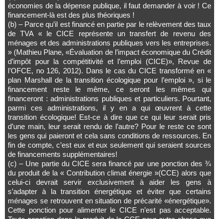
économies de la dépense publique, il faut demander à voir ! Ce
financement-là est des plus théoriques !
(b) – Parce qu’il est financé en partie par le relèvement des taux
de TVA « le CICE représente un transfert de revenu des
ménages et des administrations publiques vers les entreprises.
» (Mathieu Plane, «Évaluation de l’impact économique du Crédit
d’impôt pour la compétitivité et l’emploi (CICE)», Revue de
l’OFCE, no 126, ‎2012). Dans le cas du CICE transformé en «
plan Marshall de la transition écologique pour l’emploi », si le
financement reste le même, ce seront les mêmes qui
financeront : administrations publiques et particuliers. Pourtant,
parmi ces administrations, il y en a qui œuvrent à cette
transition écologique! Est-ce à dire que ce qui leur serait pris
d’une main, leur serait rendu de l’autre? Pour le reste ce sont
les gens qui paieront et cela sans conditions de ressources. En
fin de compte, c’est eux et eux seulement qui seraient sources
de financements supplémentaires!
(c) – Une partie du CICE sera financé par une ponction des ¾
du produit de la « Contribution climat énergie »(CCE) alors que
celui-ci devrait servir exclusivement à aider les gens à
s’adapter à la transition énergétique et éviter que certains
ménages se retrouvent en situation de précarité «énergétique».
Cette ponction pour alimenter le CICE n’est pas acceptable.