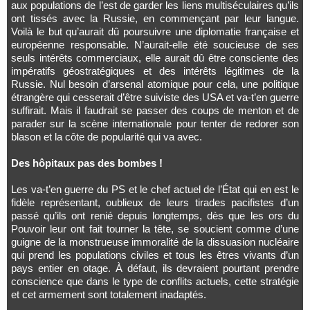
aux populations de l’est de garder les liens multiséculaires qu’ils
ont tissés avec la Russie, en commençant par leur langue.
Voilà le but qu’aurait dû poursuivre une diplomatie française et
européenne responsable. N’aurait-elle été soucieuse de ses
seuls intérêts commerciaux, elle aurait dû être consciente des
impératifs géostratégiques et des intérêts légitimes de la
Russie. Nul besoin d’arsenal atomique pour cela, une politique
étrangère qui cesserait d’être suiviste des USA et va-t’en guerre
suffirait. Mais il faudrait se passer des coups de menton et de
parader sur la scène internationale pour tenter de redorer son
blason et la côte de popularité qui va avec.
Des hôpitaux pas des bombes !
Les va-t’en guerre du PS et le chef actuel de l’État qui en est le
fidèle représentant, oublieux de leurs tirades pacifistes d’un
passé qu’ils ont renié depuis longtemps, dès que les ors du
Pouvoir leur ont fait tourner la tête, se soucient comme d’une
guigne de la monstrueuse immoralité de la dissuasion nucléaire
qui prend les populations civiles et tous les êtres vivants d’un
pays entier en otage. À défaut, ils devraient pourtant prendre
conscience que dans le type de conflits actuels, cette stratégie
et cet armement sont totalement inadaptés.