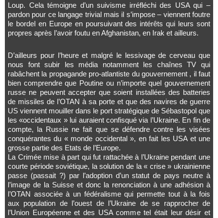
Loup. Cela témoigne d’un suivisme irréfléchi des USA qui –
pardon pour ce langage trivial mais il s’impose – viennent foutre
le bordel en Europe en poursuivant des intérêts qui leurs sont
propres après l’avoir foutu en Afghanistan, en Irak et ailleurs.
D’ailleurs pour l’heure et malgré le lessivage de cerveau que
nous font subir les média notamment les chaînes TV qui
rabâchent la propagande pro-atlantiste du gouvernement , il faut
bien comprendre que Poutine ou n’importe quel gouvernement
russe ne peuvent accepter que soient installées des batteries
de missiles de l’OTAN à sa porte et que des navires de guerre
US viennent mouiller dans le port stratégique de Sébastopol que
les «occidentaux » lui auraient confisqué via l’Ukraine. En fin de
compte, la Russie ne fait que se défendre contre les visées
conquérantes du « monde occidental », en fait les USA et une
grosse partie des Etats de l’Europe.
La Crimée mise à part qui fut rattachée à l’Ukraine pendant une
courte période soviétique, la solution de la « crise » ukrainienne
passe (passait ?) par l’adoption d’un statut de pays neutre à
l’image de la Suisse et donc la renonciation à une adhésion à
l’OTAN associée à un fédéralisme qui permette tout à la fois
aux population de l’ouest de l’Ukraine de se rapprocher de
l’Union Européenne et des USA comme tel était leur désir et