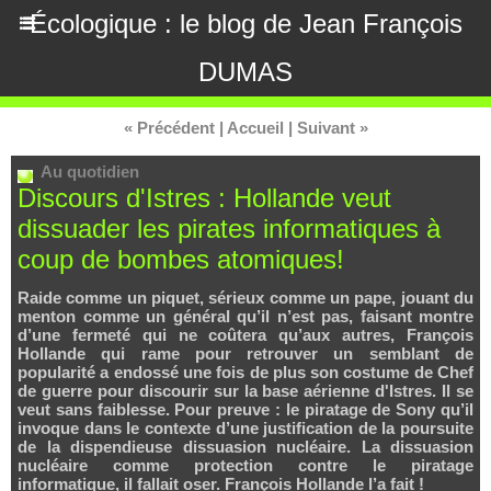
Écologique : le blog de Jean François
DUMAS
« Précédent
|
Accueil
|
Suivant »
Au quotidien
Discours d'Istres : Hollande veut
dissuader les pirates informatiques à
coup de bombes atomiques!
Raide comme un piquet, sérieux comme un pape, jouant du
menton comme un général qu’il n’est pas, faisant montre
d’une fermeté qui ne coûtera qu’aux autres, François
Hollande qui rame pour retrouver un semblant de
popularité a endossé une fois de plus son costume de Chef
de guerre pour discourir sur la base aérienne d'Istres. Il se
veut sans faiblesse. Pour preuve : le piratage de Sony qu’il
invoque dans le contexte d’une justification de la poursuite
de la dispendieuse dissuasion nucléaire. La dissuasion
nucléaire comme protection contre le piratage
informatique, il fallait oser. François Hollande l’a fait !