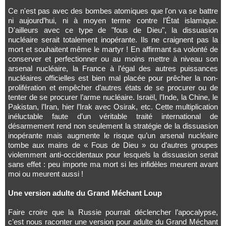
Ce n'est pas avec des bombes atomiques que l'on va se battre
ni aujourd’hui, ni à moyen terme contre l’État islamique.
D'ailleurs avec ce type de "fous de Dieu", la dissuasion
nucléaire serait totalement inopérante. Ils ne craignent pas la
mort et souhaitent même le martyr ! En affirmant sa volonté de
conserver et perfectionner ou au moins mettre à niveau son
arsenal nucléaire, la France à l’égal des autres puissances
nucléaires officielles est bien mal placée pour prêcher la non-
prolifération et empêcher d’autres états de se procurer ou de
tenter de se procurer l’arme nucléaire. Israël, l’Inde, la Chine, le
Pakistan, l’Iran, hier l’Irak avec Osirak, etc. Cette multiplication
inéluctable faute d’un véritable traité international de
désarmement rend non seulement la stratégie de la dissuasion
inopérante mais augmente le risque qu’un arsenal nucléaire
tombe aux mains de « Fous de Dieu » ou d’autres groupes
violemment anti-occidentaux pour lesquels la dissuasion serait
sans effet : peu importe ma mort si les infidèles meurent avant
moi ou meurent aussi !
Une version adulte du Grand Méchant Loup
Faire croire que la Russie pourrait déclencher l’apocalypse,
c’est nous raconter une version pour adulte du Grand Méchant