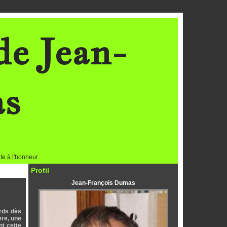
de Jean-
as
te à l'honneur
Profil
Jean-François Dumas
ards dès
ère, une
nt cette