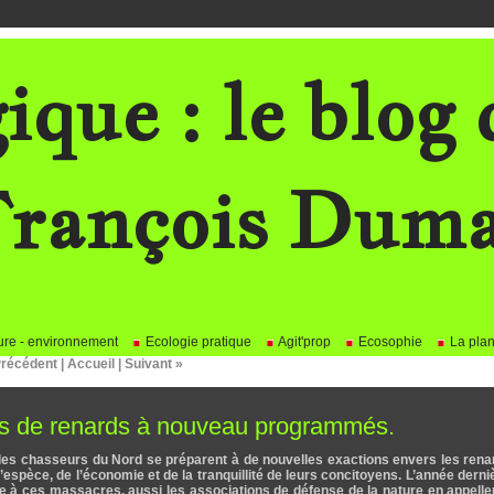
ique : le blog 
rançois Dum
re - environnement
Ecologie pratique
Agit'prop
Ecosophie
La plan
Précédent
|
Accueil
|
Suivant »
cres de renards à nouveau programmés.
», les chasseurs du Nord se préparent à de nouvelles exactions envers les ren
espèce, de l’économie et de la tranquillité de leurs concitoyens. L’année derni
e à ces massacres, aussi les associations de défense de la nature en appelle