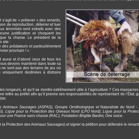
l s’agit de « prélever » des renards,
son de reproduction, déterrer et tuer
ux terrorisés sont extraits avec des
ucune justification et choquent les
 que la chasse. Le président de la
 site :
ce des prédateurs et particulièrement
vrier prochain ! ».
nt aussi et d’abord ceux de tous les
e nous devons maintenir dans toute sa
rs ne sont pas des terrains de jeu où
ge uniquement destinées à distraire
 des rongeurs, et qu’il se montre extrêmement utile à l’agriculture ? Ces massacres
ne lettre au préfet afin qu’il prenne ses responsabilités de représentant de l’État, 
able.
des Animaux Sauvages (ASPAS), Groupe Ornithologique et Naturaliste du Nord -
G), Ligue pour la Protection des Oiseaux Nord (LPO Nord), Ligue pour la Protec
r une France sans chasse (RAC), Fondation Brigitte Bardot, One voice.
r la Protection des Animaux Sauvages) et signer la pétition pour défendre le renar