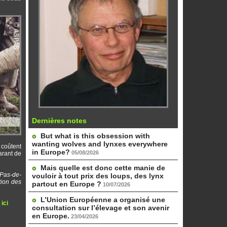
Dernières notes
But what is this obsession with
wanting wolves and lynxes everywhere
 coûtent
in Europe?
05/08/2026
garant de
Mais quelle est donc cette manie de
 Pas-de-
vouloir à tout prix des loups, des lynx
tion des
partout en Europe ?
10/07/2026
L’Union Européenne a organisé une
d
ici
consultation sur l’élevage et son avenir
en Europe.
23/04/2026