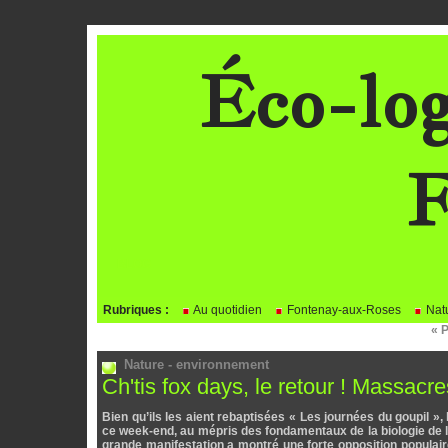
Éco-log
F
BLOG
Rubriques :
Au quotidien
Fontenay-aux-Roses
Natu
« 
Nature - environnement
Ch'tis fox days, le retour ! Massa
Bien qu’ils les aient rebaptisées « Les journées du goupil 
ce week-end, au mépris des fondamentaux de la biologie de l’
grande manifestation a montré une forte opposition populair