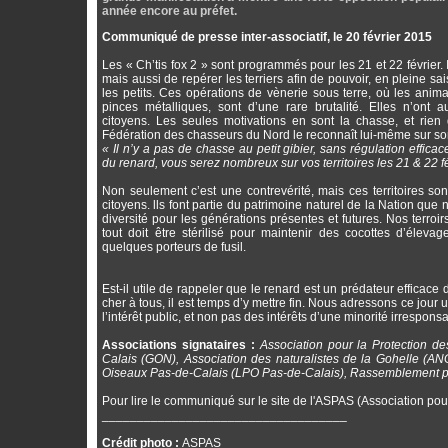
année encore au préfet.
Communiqué de presse inter-associatif, le 20 février 2015
Les « Ch’tis fox 2 » sont programmés pour les 21 et 22 février. I
mais aussi de repérer les terriers afin de pouvoir, en pleine sai
les petits. Ces opérations de vènerie sous terre, où les anima
pinces métalliques, sont d’une rare brutalité. Elles n’ont a
citoyens. Les seules motivations en sont la chasse, et rien
Fédération des chasseurs du Nord le reconnaît lui-même sur son
« Il n’y a pas de chasse au petit gibier, sans régulation effica
du renard, vous serez nombreux sur vos territoires les 21 & 22 fé
Non seulement c’est une contrevérité, mais ces territoires so
citoyens. lls font partie du patrimoine naturel de la Nation qu
diversité pour les générations présentes et futures. Nos terroi
tout doit être stérilisé pour maintenir des cocottes d’éleva
quelques porteurs de fusil.
Est-il utile de rappeler que le renard est un prédateur efficace
cher à tous, il est temps d’y mettre fin. Nous adressons ce jour u
l’intérêt public, et non pas des intérêts d’une minorité irrespons
Associations signataires :
Association pour la Protection 
Calais (GON), Association des naturalistes de la Gohelle (AN
Oiseaux Pas-de-Calais (LPO Pas-de-Calais), Rassemblement pou
Pour lire le communiqué sur le site de l'ASPAS (Association pou
___________________________________
Crédit photo :
ASPAS