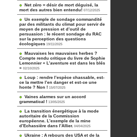
Net zéro = désir de mort déguisé, la
mort des autres bien entendu!
07/12/2025
Un exemple de sondage commandité
par des militants du climat pour servir de
moyen de pression et d’outil de
persuasion : le récent sondage du RAC
sur la perception des questions
écologiques
19/11/2025
Mauvaises les mauvaises herbes ?
Compte rendu critique du livre de Sophie
Lemonnier « L’aventure est dans les blés
»
02/10/2025
Loup : rendre l’espèce chassable, est-
ce la mettre l’en danger et est-ce une
honte ? Non !
15/07/2025
Vaines alarmes sur un accord
grammatical !
13/05/2025
La transition énergétique à la mode
autoritaire de la Commission
européenne. L’exemple de la mine
d’Echassière dans l’Allier.
04/04/2025
Ukraine : A rebours des USA et de la