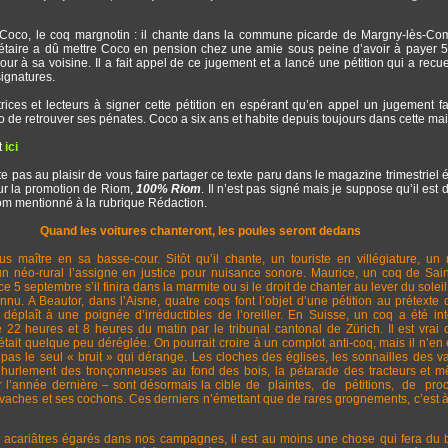
 Coco, le coq margnotin : il chante dans la commune picarde de Margny-lès-C
iétaire a dû mettre Coco en pension chez une amie sous peine d’avoir à payer 
ur à sa voisine. Il a fait appel de ce jugement et a lancé une pétition qui a recuei
ignatures.
trices et lecteurs à signer cette pétition en espérant qu’en appel un jugement f
 de retrouver ses pénates. Coco a six ans et habite depuis toujours dans cette ma
t
ici
ste pas au plaisir de vous faire partager ce texte paru dans le magazine trimestriel é
our la promotion de Riom,
100% Riom
. Il n’est pas signé mais je suppose qu’il est 
nom mentionné à la rubrique Rédaction.
Quand les voitures chanteront, les poules seront dedans
us maître en sa basse-cour. Sitôt qu’il chante, un touriste en villégiature, un 
n néo-rural l’assigne en justice pour nuisance sonore. Maurice, un coq de Sain
e 5 septembre s’il finira dans la marmite ou si le droit de chanter au lever du soleil
nu. A Beautor, dans l’Aisne, quatre coqs font l’objet d’une pétition au prétexte 
déplaît à une poignée d’irréductibles de l’oreiller. En Suisse, un coq a été int
e 22 heures et 8 heures du matin par le tribunal cantonal de Zürich. Il est vrai
était quelque peu déréglée. On pourrait croire à un complot anti-coq, mais il n’en e
pas le seul « bruit » qui dérange. Les cloches des églises, les sonnailles des v
 hurlement des tronçonneuses au fond des bois, la pétarade des tracteurs et 
Var l’année dernière – sont désormais la cible de plaintes, de pétitions, de pr
aches et ses cochons. Ces derniers n’émettant que de rares grognements, c’est 
acariâtres égarés dans nos campagnes, il est au moins une chose qui fera du br