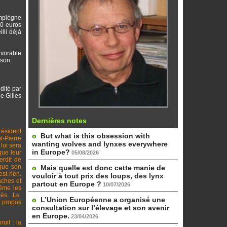
ompiègne
50 euros
lli déjà
avorable
ison.
dité par
de Gilles
Dernières notes
résident
But what is this obsession with
t-Pierre
wanting wolves and lynxes everywhere
 lui sera
in Europe?
que leur
05/08/2026
erdit de
 que son
Mais quelle est donc cette manie de
st rien.
vouloir à tout prix des loups, des lynx
aches et
partout en Europe ?
10/07/2026
même les
ocès. Le
L’Union Européenne a organisé une
à propos
consultation sur l’élevage et son avenir
en Europe.
23/04/2026
uit : la