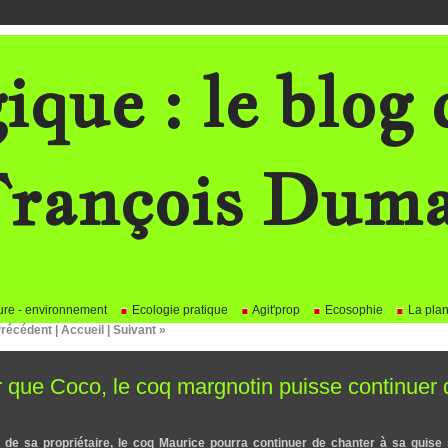
ique : le blog 
rançois Dum
re - environnement
Ecologie pratique
Agit'prop
Ecosophie
La plan
Précédent
|
Accueil
|
Suivant »
r que Coco, le coq margnotin puisse continuer
 de sa propriétaire, le coq Maurice pourra continuer de chanter à sa guise s