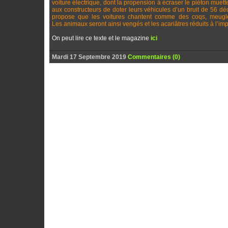
voiture électrique, dont la propension à écraser le piéton muet
aux constructeurs de doter leurs véhicules d’un bruit de 56 déc
propose que les voitures chantent comme des coqs, meugl
Les animaux seront ainsi vengés et les acariâtres réduits à l’i
On peut lire ce texte et le magazine
ici
Mardi 17 Septembre 2019
Commentaires (0)