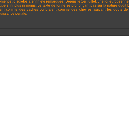
tement et discrétos a enfin été remarquée. Depuis le 1er juillet, une loi européenn
ibels, ni plus ni moins. Le texte de loi ne se prononçant pas sur la nature dudit b
ent comme des vaches ou braient comme des chèvres, suivant les goûts de 
mpuissance pénale.