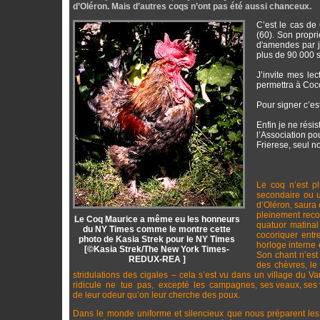
d’Oléron. Mais d’autres coqs n’ont pas été aussi chanceux.
C’est le cas de
(60). Son propr
d'amendes par jo
plus de 90 000 s
J’invite mes lec
permettra à Coco
Pour signer c’es
Enfin je ne rési
l’Association p
Frierese, seul 
Le coq n’est pl
secondaire ou u
d’Oléron, saura c
pleinement recon
Le Coq Maurice a même eu les honneurs
quatuor matinal 
du NY Times comme le montre cette
cocoriquer entr
photo de Kasia Strek pour le NY Times
horloge interne 
[©Kasia Strek/The New York Times-
Son chant n’est 
REDUX-REA ]
des chèvres, le
stridulations des cigales – cela s’est vu dans un village du 
ridicule ne tue pas, excepté les campagnes, ses veaux, ses v
de leur odeur qu’on leur cherche des poux.
Dans le monde uniforme et silencieux que nous préparent les 