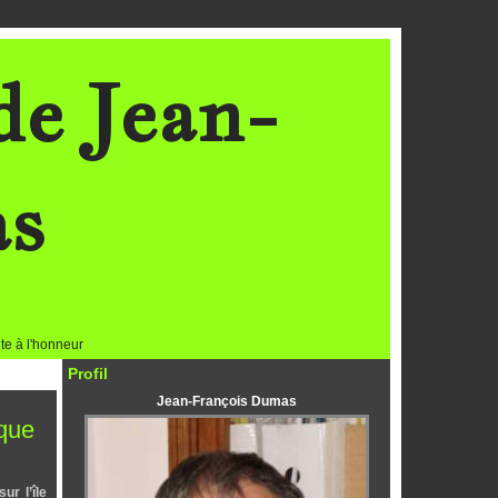
de Jean-
as
te à l'honneur
Profil
Jean-François Dumas
 que
ur l’île