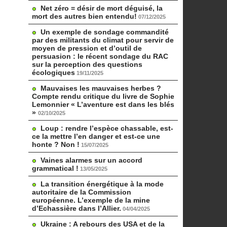
Net zéro = désir de mort déguisé, la
mort des autres bien entendu!
07/12/2025
Un exemple de sondage commandité
par des militants du climat pour servir de
moyen de pression et d’outil de
persuasion : le récent sondage du RAC
sur la perception des questions
écologiques
19/11/2025
Mauvaises les mauvaises herbes ?
Compte rendu critique du livre de Sophie
Lemonnier « L’aventure est dans les blés
»
02/10/2025
Loup : rendre l’espèce chassable, est-
ce la mettre l’en danger et est-ce une
honte ? Non !
15/07/2025
Vaines alarmes sur un accord
grammatical !
13/05/2025
La transition énergétique à la mode
autoritaire de la Commission
européenne. L’exemple de la mine
d’Echassière dans l’Allier.
04/04/2025
Ukraine : A rebours des USA et de la