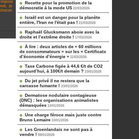
e impose
Recette pour la promotion de la
ruit, je
démocratie à la mode US
22/03/2026
chacun.
Israël est un danger pour la planète
entière, l'Iran ne l'était pas !
21/03/2026
Raphaël Glucksmann aboie avec la
droite et l’extrême droite !
17/02/2026
À lire : deux articles de « 60 millions
de consommateurs » sur les « Certificats
d’économie d’énergie »
11/02/2026
Taxe Carbone figée à 44,6 €/t de CO2
aujourd’hui, à 100€/t demain ?
23/01/2026
Du jet privé il ne restera que la
carcasse fumante !
23/01/2026
Dermatose nodulaire contagieuse
(DNC) : les organisations animalistes
démasquées
12/01/2026
Une charge féroce mais juste contre
Bruno Lemaire
10/01/2026
Les Groenlandais ne sont pas à
vendre !
08/01/2026