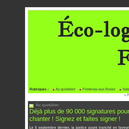
Éco-log
F
BLOG
Rubriques :
Au quotidien
Fontenay-aux-Roses
Natu
« 
Au quotidien
Déjà plus de 90 000 signatures pou
chanter ! Signez et faites signer !
Le 5 septembre dernier, la justice ayant tranché en faveur