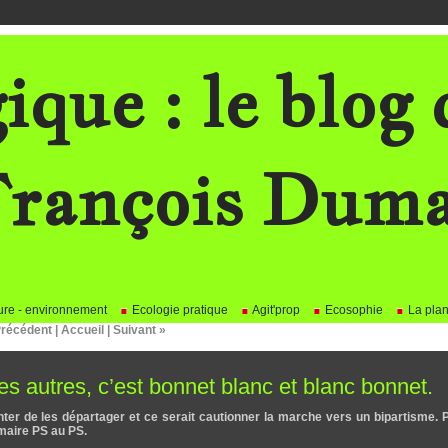
ique : le blog 
rançois Dum
re - environnement
Ecologie pratique
Agit'prop
Ecosophie
La plan
Précédent
|
Accueil
|
Suivant »
les autres, c’est bonnet blanc et blanc bonnet.
er de les départager et ce serait cautionner la marche vers un bipartisme. 
imaire PS au PS.