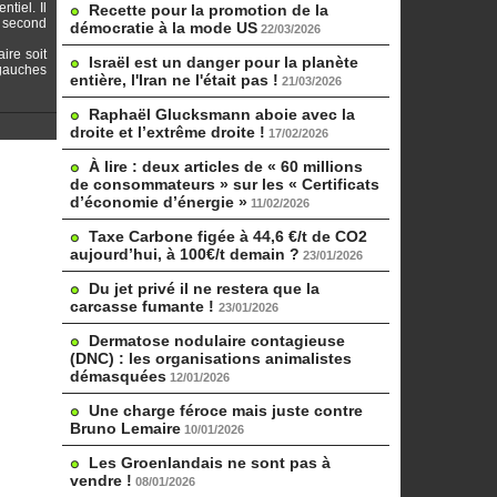
tiel. Il
Recette pour la promotion de la
u second
démocratie à la mode US
22/03/2026
ire soit
Israël est un danger pour la planète
 gauches
entière, l'Iran ne l'était pas !
21/03/2026
Raphaël Glucksmann aboie avec la
droite et l’extrême droite !
17/02/2026
À lire : deux articles de « 60 millions
de consommateurs » sur les « Certificats
d’économie d’énergie »
11/02/2026
Taxe Carbone figée à 44,6 €/t de CO2
aujourd’hui, à 100€/t demain ?
23/01/2026
Du jet privé il ne restera que la
carcasse fumante !
23/01/2026
Dermatose nodulaire contagieuse
(DNC) : les organisations animalistes
démasquées
12/01/2026
Une charge féroce mais juste contre
Bruno Lemaire
10/01/2026
Les Groenlandais ne sont pas à
vendre !
08/01/2026