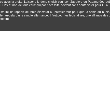
e avec la droite. Laissons-le donc choisir seul son Zapatero ou Papandréou poten
seul PS et non de tous ceux qui par nécessité devront sans doute voter pour lui a
onstruire un rapport de force électoral au premier tour pour que la sortie du nucléa
ller au-delà d’une simple alternance, il faut pour les législatives, une alliance des
ritaire.