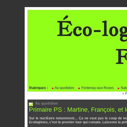
Éco-log
F
BLOG
Rubriques :
Au quotidien
Fontenay-aux-Roses
Natu
« 
Au quotidien
Primaire PS : Martine, François, et 
Sur le nucléaire notamment… Ça ne vaut pas le coup de tent
écologistes, c’est le premier tour qui compte. Laissons la pr