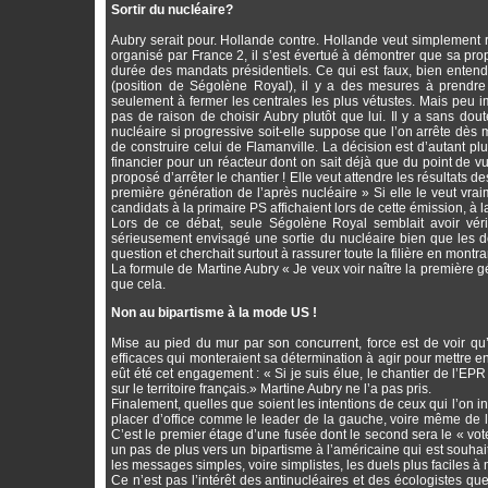
Sortir du nucléaire?
Aubry serait pour. Hollande contre. Hollande veut simplement 
organisé par France 2, il s’est évertué à démontrer que sa propo
durée des mandats présidentiels. Ce qui est faux, bien enten
(position de Ségolène Royal), il y a des mesures à prendre d
seulement à fermer les centrales les plus vétustes. Mais peu imp
pas de raison de choisir Aubry plutôt que lui. Il y a sans dou
nucléaire si progressive soit-elle suppose que l’on arrête dès m
de construire celui de Flamanville. La décision est d’autant pl
financier pour un réacteur dont on sait déjà que du point de vu
proposé d’arrêter le chantier ! Elle veut attendre les résultats
première génération de l’après nucléaire » Si elle le veut vrai
candidats à la primaire PS affichaient lors de cette émission, à 
Lors de ce débat, seule Ségolène Royal semblait avoir vérit
sérieusement envisagé une sortie du nucléaire bien que les déla
question et cherchait surtout à rassurer toute la filière en montr
La formule de Martine Aubry « Je veux voir naître la première gé
que cela.
Non au bipartisme à la mode US !
Mise au pied du mur par son concurrent, force est de voir qu
efficaces qui monteraient sa détermination à agir pour mettre
eût été cet engagement : « Si je suis élue, le chantier de l’EP
sur le territoire français.» Martine Aubry ne l’a pas pris.
Finalement, quelles que soient les intentions de ceux qui l’on in
placer d’office comme le leader de la gauche, voire même de l’o
C’est le premier étage d’une fusée dont le second sera le « vote
un pas de plus vers un bipartisme à l’américaine qui est souha
les messages simples, voire simplistes, les duels plus faciles à
Ce n’est pas l’intérêt des antinucléaires et des écologistes q