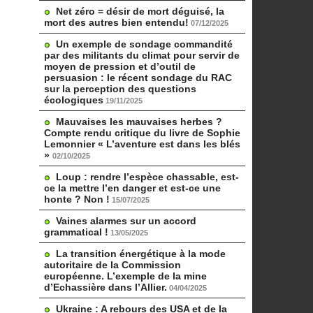
Net zéro = désir de mort déguisé, la
mort des autres bien entendu!
07/12/2025
Un exemple de sondage commandité
par des militants du climat pour servir de
moyen de pression et d’outil de
persuasion : le récent sondage du RAC
sur la perception des questions
écologiques
19/11/2025
Mauvaises les mauvaises herbes ?
Compte rendu critique du livre de Sophie
Lemonnier « L’aventure est dans les blés
»
02/10/2025
Loup : rendre l’espèce chassable, est-
ce la mettre l’en danger et est-ce une
honte ? Non !
15/07/2025
Vaines alarmes sur un accord
grammatical !
13/05/2025
La transition énergétique à la mode
autoritaire de la Commission
européenne. L’exemple de la mine
d’Echassière dans l’Allier.
04/04/2025
Ukraine : A rebours des USA et de la