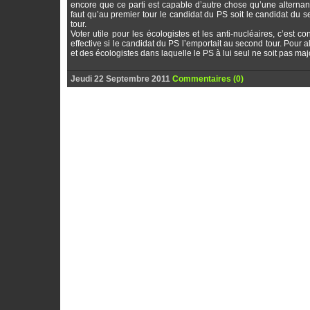
encore que ce parti est capable d’autre chose qu’une alternanc
faut qu’au premier tour le candidat du PS soit le candidat du 
tour.
Voter utile pour les écologistes et les anti-nucléaires, c’est c
effective si le candidat du PS l’emportait au second tour. Pour a
et des écologistes dans laquelle le PS à lui seul ne soit pas majo
Jeudi 22 Septembre 2011
Commentaires (0)