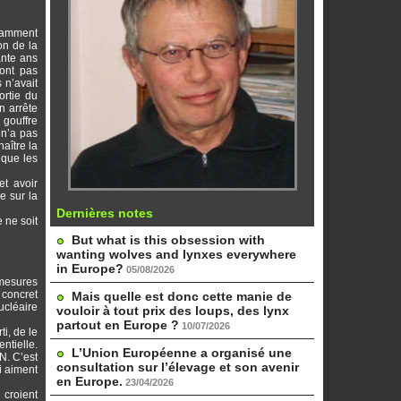
geamment
on de la
ante ans
ront pas
 n’avait
ortie du
n arrête
 gouffre
 n’a pas
aître la
 que les
et avoir
e sur la
Dernières notes
 ne soit
But what is this obsession with
wanting wolves and lynxes everywhere
in Europe?
05/08/2026
 mesures
 concret
Mais quelle est donc cette manie de
ucléaire
vouloir à tout prix des loups, des lynx
partout en Europe ?
10/07/2026
i, de le
ntielle.
L’Union Européenne a organisé une
N. C’est
consultation sur l’élevage et son avenir
i aiment
en Europe.
23/04/2026
 croient