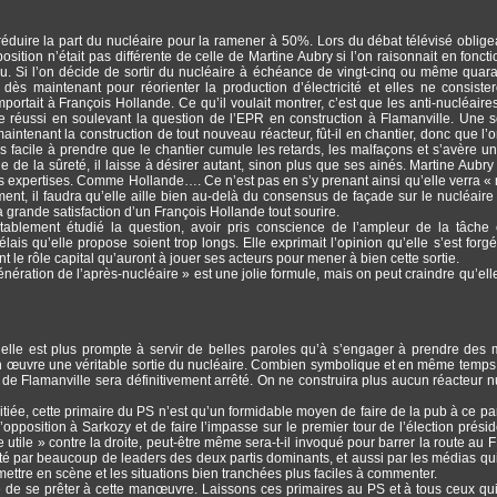
réduire la part du nucléaire pour la ramener à 50%. Lors du débat télévisé obli
sition n’était pas différente de celle de Martine Aubry si l’on raisonnait en foncti
du. Si l’on décide de sortir du nucléaire à échéance de vingt-cinq ou même quar
ès maintenant pour réorienter la production d’électricité et elles ne consiste
ortait à François Hollande. Ce qu’il voulait montrer, c’est que les anti-nucléaires
te réussi en soulevant la question de l’EPR en construction à Flamanville. Une s
aintenant la construction de tout nouveau réacteur, fût-il en chantier, donc que l’o
us facile à prendre que le chantier cumule les retards, les malfaçons et s’avère un
e de la sûreté, il laisse à désirer autant, sinon plus que ses ainés. Martine Aubry
 des expertises. Comme Hollande…. Ce n’est pas en s’y prenant ainsi qu’elle verra « n
ment, il faudra qu’elle aille bien au-delà du consensus de façade sur le nucléaire
la grande satisfaction d’un François Hollande tout sourire.
ablement étudié la question, avoir pris conscience de l’ampleur de la tâche 
is qu’elle propose soient trop longs. Elle exprimait l’opinion qu’elle s’est forgé
ant le rôle capital qu’auront à jouer ses acteurs pour mener à bien cette sortie.
nération de l’après-nucléaire » est une jolie formule, mais on peut craindre qu’elle
’elle est plus prompte à servir de belles paroles qu’à s’engager à prendre des
 en œuvre une véritable sortie du nucléaire. Combien symbolique et en même temps
R de Flamanville sera définitivement arrêté. On ne construira plus aucun réacteur n
itiée, cette primaire du PS n’est qu’un formidable moyen de faire de la pub à ce part
pposition à Sarkozy et de faire l’impasse sur le premier tour de l’élection préside
 utile » contre la droite, peut-être même sera-t-il invoqué pour barrer la route au F
ité par beaucoup de leaders des deux partis dominants, et aussi par les médias qu
 mettre en scène et les situations bien tranchées plus faciles à commenter.
ue de se prêter à cette manœuvre. Laissons ces primaires au PS et à tous ceux qui