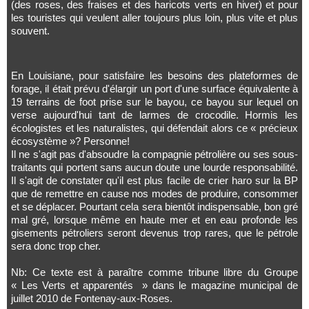
(des roses, des fraises et des haricots verts en hiver) et pour
les touristes qui veulent aller toujours plus loin, plus vite et plus
souvent.
En Louisiane, pour satisfaire les besoins des plateformes de
forage, il était prévu d'élargir un port d'une surface équivalente à
19 terrains de foot prise sur le bayou, ce bayou sur lequel on
verse aujourd'hui tant de larmes de crocodile. Hormis les
écologistes et les naturalistes, qui défendait alors ce « précieux
écosystème »? Personne!
Il ne s'agit pas d'absoudre la compagnie pétrolière ou ses sous-
traitants qui portent sans aucun doute une lourde responsabilité.
Il s'agit de constater qu'il est plus facile de crier haro sur la BP
que de remettre en cause nos modes de produire, consommer
et se déplacer. Pourtant cela sera bientôt indispensable, bon gré
mal gré, lorsque même en haute mer et en eau profonde les
gisements pétroliers seront devenus trop rares, que le pétrole
sera donc trop cher.
Nb: Ce texte est à paraître comme tribune libre du Groupe
«
Les Verts et apparentés
»
dans le magazine municipal de
juillet 2010 de Fontenay-aux-Roses.