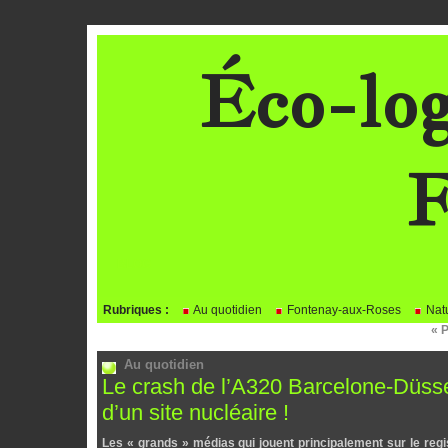
Éco-log
F
BLOG
Rubriques :
Au quotidien
Fontenay-aux-Roses
Natu
« 
Au quotidien
Le crash de l’A320 Barcelone-Düssel
d’un site nucléaire !
Les « grands » médias qui jouent principalement sur le registr