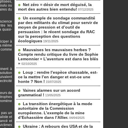
ilisées,
Net zéro = désir de mort déguisé, la
voulu ou
mort des autres bien entendu!
aires du
07/12/2025
Un exemple de sondage commandité
nscience
par des militants du climat pour servir de
ntre les
moyen de pression et d’outil de
a quasi-
persuasion : le récent sondage du RAC
sur la perception des questions
écologiques
iciper à
19/11/2025
 la même
et comme
Mauvaises les mauvaises herbes ?
Compte rendu critique du livre de Sophie
Lemonnier « L’aventure est dans les blés
»
02/10/2025
einent à
Loup : rendre l’espèce chassable, est-
solution
ce la mettre l’en danger et est-ce une
uivalent
ctricité
honte ? Non !
15/07/2025
Vaines alarmes sur un accord
teurs de
grammatical !
13/05/2025
strophes
hénomène
La transition énergétique à la mode
autoritaire de la Commission
européenne. L’exemple de la mine
t pas un
liste et
d’Echassière dans l’Allier.
04/04/2025
vancé et
victimes
Ukraine : A rebours des USA et de la