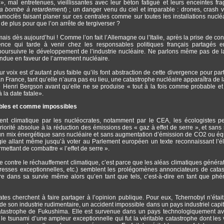
 mal entretenues, vieillissantes avec leur béton fatigué et leurs enceintes frag
la bombe à retardement
) ; un danger venu du ciel et imparable : drones, crash 
moclès faisant planer sur ces centrales comme sur toutes les installations nuclé
de plus pour que l’on arrête de tergiverser ?
 mais dès aujourd’hui ! Comme l’on fait l’Allemagne ou l’Italie, après la prise de co
ence qui tarde à venir chez les responsables politiques français partagés e
poursuivre le développement de l’industrie nucléaire. Ne parlons même pas de l
ondue en faveur de l’armement nucléaire.
 voix est d’autant plus faible qu’ils font abstraction de cette divergence pour part
 En France, tant qu’elle n’aura pas eu lieu, une catastrophe nucléaire apparaîtra de
 Henri Bergson avant qu’elle ne se produise « tout à la fois comme probable 
 la date fatale».
ables et comme impossibles
ment climatique par les nucléocrates, notamment par le CEA, les écologistes p
riorité absolue à la réduction des émissions des « gaz à effet de serre », et sans 
d’un mix énergétique sans nucléaire et sans augmentation d’émission de CO2 ou éq
gie allant même jusqu’à voter au Parlement européen un texte reconnaissant l’éle
ttant de combattre « l’effet de serre ».
utte contre le réchauffement climatique, c’est parce que les aléas climatiques généra
heresses exceptionnelles, etc.) semblent les prolégomènes annonciateurs de cata
re dans sa survie même alors qu’en tant que tels, c’est-à-dire en tant que p
ates cherchent à faire partager à l’opinion publique. Pour eux, Tchernobyl n’étai
 de son industrie rudimentaire, un accident impossible dans un pays industriel capita
 catastrophe de Fukushima. Elle est survenue dans un pays technologiquement a
 le tsunami d’une ampleur exceptionnelle qui fut la véritable catastrophe dont les 