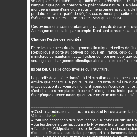
se comptent par milliers. Les problèmes des réacteurs nucléair
l’ampleur que pouvait prendre ce phénomène naturel. De même s
inondée à cause d’une digue sous dimensionnée avec à la clé la
produire, on aurait parlé de dégâts occasionnés par cette temp
événement et sur les injonctions de l’ASN qui ont suivi.
Ces évènements sont pourtant annonciateurs de désastres futurs, 
Allemagne ou en Italie, par exemple. Dont sont conscients aussi 
Changer l’ordre des priorités
Entre les menaces du changement climatique et celles de l’indu
République a porté au pouvoir politique en France, ceux qui i
ministères et maintenant cette fraction de l’opinion publique 
serait gros le changement climatique alors qu’ils ne se réalisero
Ils ont tort. C’est le choix inverse qu’il faut faire.
La priorité devrait être donnée à l’élimination des menaces pou
entière que constitue la poursuite de l’industrie nucléaire civi
graves peuvent survenir au moment même où j’écris ces lignes, pe
s’est résolue à remplacer l’électricité d’origine nucléaire par 
énergétique efficace tandis qu’en VRP de cette industrie nucléai
===========================================
●C’est la coordination antinucléaire du Sud Est qui a attiré la pr
Voir son site
ici
●Pour une description des installations nucléaires du site de Ca
●Sur les dangers que fait courir à la Provence le site nucléair
●L’article de Wikipédia sur le site de Cadarache est manifest
d’une insuffisante distanciation par rapport à la documentation