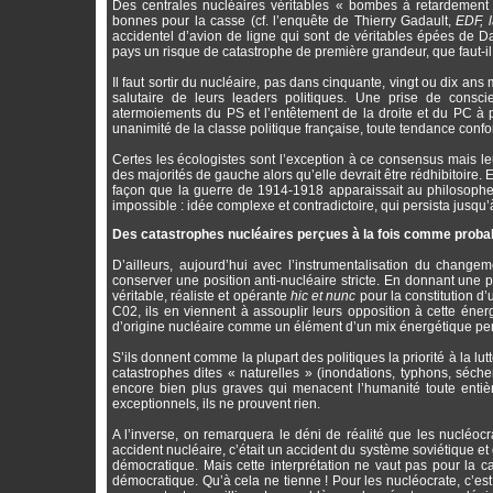
Des centrales nucléaires véritables « bombes à retardement »,
bonnes pour la casse (cf. l’enquête de Thierry Gadault,
EDF, 
accidentel d’avion de ligne qui sont de véritables épées de Da
pays un risque de catastrophe de première grandeur, que faut-il 
Il faut sortir du nucléaire, pas dans cinquante, vingt ou dix ans
salutaire de leurs leaders politiques. Une prise de consci
atermoiements du PS et l’entêtement de la droite et du PC à 
unanimité de la classe politique française, toute tendance conf
Certes les écologistes sont l’exception à ce consensus mais leur
des majorités de gauche alors qu’elle devrait être rédhibitoire.
façon que la guerre de 1914-1918 apparaissait au philosophe
impossible : idée complexe et contradictoire, qui persista jusqu’à
Des catastrophes nucléaires perçues à la fois comme prob
D’ailleurs, aujourd’hui avec l’instrumentalisation du change
conserver une position anti-nucléaire stricte. En donnant une p
véritable, réaliste et opérante
hic et nunc
pour la constitution 
C02, ils en viennent à assouplir leurs opposition à cette éner
d’origine nucléaire comme un élément d’un mix énergétique perme
S’ils donnent comme la plupart des politiques la priorité à la l
catastrophes dites « naturelles » (inondations, typhons, séc
encore bien plus graves qui menacent l’humanité toute entiè
exceptionnels, ils ne prouvent rien.
A l’inverse, on remarquera le déni de réalité que les nucléocr
accident nucléaire, c’était un accident du système soviétique et
démocratique. Mais cette interprétation ne vaut pas pour la
démocratique. Qu’à cela ne tienne ! Pour les nucléocrate, c’est