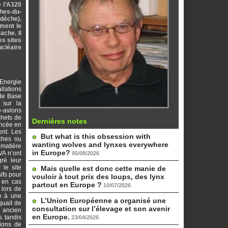
e l’A320
ches-du-
rdèche).
ment le
ache. Il
es sites
ucléaire
'Energie
lations
 de Base
 sur la
-avions
chets de
Dernières notes
oncée en
ent. Les
But what is this obsession with
rches ou
wanting wolves and lynxes everywhere
 matière
in Europe?
VA n’ont
05/08/2026
ré leur
 le site
Mais quelle est donc cette manie de
ifs pour
vouloir à tout prix des loups, des lynx
s en cas
partout en Europe ?
10/07/2026
 lors de
ue à une
L’Union Européenne a organisé une
quait de
consultation sur l’élevage et son avenir
n ancien
en Europe.
s tandis
23/04/2026
sions de