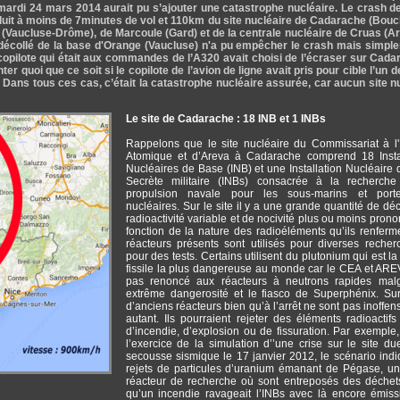
 mardi 24 mars 2014 aurait pu s’ajouter une catastrophe nucléaire. Le crash d
duit à moins de 7minutes de vol et 110km du site nucléaire de Cadarache (Bou
n (Vaucluse-Drôme), de Marcoule (Gard) et de la centrale nucléaire de Cruas (A
décollé de la base d'Orange (Vaucluse) n'a pu empêcher le crash mais simple
 copilote qui était aux commandes de l’A320 avait choisi de l’écraser sur Cadar
er quoi que ce soit si le copilote de l’avion de ligne avait pris pour cible l’un d
. Dans tous ces cas, c’était la catastrophe nucléaire assurée, car aucun site n
Le site de Cadarache : 18 INB et 1 INBs
Rappelons que le site nucléaire du Commissariat à l
Atomique et d’Areva à Cadarache comprend 18 Instal
Nucléaires de Base (INB) et une Installation Nucléaire
Secrète militaire (INBs) consacrée à la recherche
propulsion navale pour les sous-marins et porte
nucléaires. Sur le site il y a une grande quantité de dé
radioactivité variable et de nocivité plus ou moins pron
fonction de la nature des radioéléments qu’ils renferm
réacteurs présents sont utilisés pour diverses reche
pour des tests. Certains utilisent du plutonium qui est la
fissile la plus dangereuse au monde car le CEA et ARE
pas renoncé aux réacteurs à neutrons rapides malg
extrême dangerosité et le fiasco de Superphénix. Sur
d’anciens réacteurs bien qu’à l’arrêt ne sont pas inoffens
autant. Ils pourraient rejeter des éléments radioactif
d’incendie, d’explosion ou de fissuration. Par exemple,
l’exercice de la simulation d’’une crise sur le site d
secousse sismique le 17 janvier 2012, le scénario indi
rejets de particules d’uranium émanant de Pégase, u
réacteur de recherche où sont entreposés des déchet
qu’un incendie ravageait l’INBs avec là encore émis