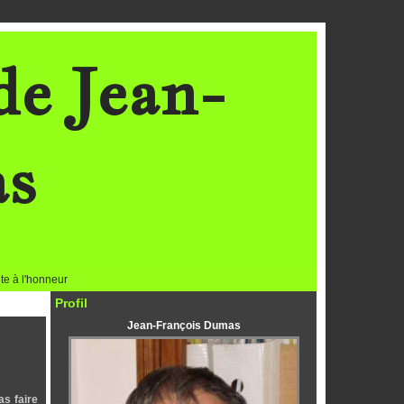
de Jean-
as
te à l'honneur
Profil
Jean-François Dumas
as faire