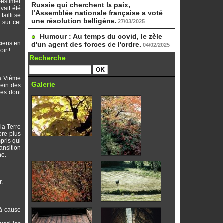
-estimer
Russie qui cherchent la paix,
vait été
l’Assemblée nationale française a voté
ailli se
une résolution belligène.
27/03/2025
 sur cet
Humour : Au temps du covid, le zèle
ciens en
d'un agent des forces de l'ordre.
04/02/2025
ir !
Recherche
la Vième
Galerie
sein des
mes dont
la Terre
ore plus
pris qui
ansition
ne.
r.
 à cause