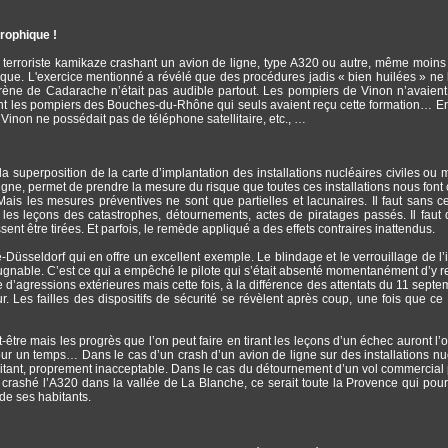
trophique !
un terroriste kamikaze crashant un avion de ligne, type A320 ou autre, même moins 
hique. L'exercice mentionné a révélé que des procédures jadis « bien huilées » ne l
sirène de Cadarache n’était pas audible partout. Les pompiers de Vinon n’avaien
sont les pompiers des Bouches-du-Rhône qui seuls avaient reçu cette formation… E
Vinon ne possédait pas de téléphone satellitaire, etc., …
a superposition de la carte d’implantation des installations nucléaires civiles ou mi
ligne, permet de prendre la mesure du risque que toutes ces installations nous font c
Mais les mesures préventives ne sont que partielles et lacunaires. Il faut sans c
nt les leçons des catastrophes, détournements, actes de piratages passés. Il faut
nt être tirées. Et parfois, le remède appliqué a des effets contraires inattendus.
Düsseldorf qui en offre un excellent exemple. Le blindage et le verrouillage de l’i
pugnable. C’est ce qui a empêché le pilote qui s’était absenté momentanément d’y r
e d’agressions extérieures mais cette fois, à la différence des attentats du 11 septe
ieur. Les failles des dispositifs de sécurité se révèlent après coup, une fois que ce
ut-être mais les progrès que l’on peut faire en tirant les leçons d’un échec auront l’
ur un temps… Dans le cas d’un crash d’un avion de ligne sur des installations nu
xorbitant, proprement inacceptable. Dans le cas du détournement d’un vol commercial
rashé l’A320 dans la vallée de La Blanche, ce serait toute la Provence qui pourr
de ses habitants.