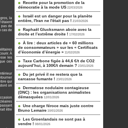
Recette pour la promotion de la
démocratie à la mode US
22/03/2026
Israël est un danger pour la planète
gros, la
entière, l'Iran ne l'était pas !
21/03/2026
’étaient
t pas de
Raphaël Glucksmann aboie avec la
n cas de
droite et l’extrême droite !
17/02/2026
À lire : deux articles de « 60 millions
de consommateurs » sur les « Certificats
litaires
d’économie d’énergie »
11/02/2026
ourir. À
esse les
Taxe Carbone figée à 44,6 €/t de CO2
 que ces
aujourd’hui, à 100€/t demain ?
23/01/2026
ntérieur
Du jet privé il ne restera que la
etourner
carcasse fumante !
23/01/2026
mbre qui
 dont on
Dermatose nodulaire contagieuse
(DNC) : les organisations animalistes
démasquées
occasion
12/01/2026
cléaires
 passant
Une charge féroce mais juste contre
ait être
Bruno Lemaire
10/01/2026
Les Groenlandais ne sont pas à
vendre !
08/01/2026