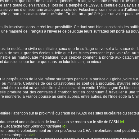
es ne sont que l’une de ses conséquences. En fait, la véritable erreur fut de sous
ans doute qu’en France, si lors de la tempête de 1999, la centrale du Baylais a
 survenue d’un scénario analogue à celui de Fukushima, comme cela a d’ailleurs f
ête et non de catastrophe nucléaire. En fait, on a préféré jeter un voile pudique
ils inscrivent dans le réel leur possibilité. Ce dont sont bien conscients les politi
une majorité de Français à l’inverse de ceux que leurs suffrages ont porté au pouvo
strie nucléaire civile ou militaire, ceux que le suffrage universel à la sauce de 
ssus de ses « grandes écoles » telle que Les Mines exercent le pouvoir réel au 
sensible au matraquage médiatique, tous ceux-là donnent la priorité aux cataclys
nt dans toute leur fureur que dans un futur lointain, au mieux.
r la perpétuation de la vie même sur larges pans de la surface du globe, voire sur 
le ou militaire. Certaines de ces catastrophes se sont déjà produites, d’autres enc
ut-être à celui où vous les lirez, à tout instant en vérité. L’Allemagne l’a bien com
celle produite par des centrales à charbon tout en continuant à travailler à une tr
re mortifère, la France pousse au crime auprès, entre autres, de l’Inde et de la Chi
emière l’attention sur la proximité du crash de l’A320 des sites nucléaires du secteu
darache et une estimation de leur état on se rendra sur le site de l’ASN
ici
e de Cadarache voir
Sortir du nucléaire
ici
ement orienté volontairement ou non pro Areva ou CEA, involontairement peut-être
 de ces entreprises
ici