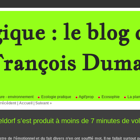
ique : le blog 
rançois Dum
re - environnement
Ecologie pratique
Agit'prop
Ecosophie
La plan
Précédent
|
Accueil
|
Suivant »
dorf s’est produit à moins de 7 minutes de vol
e de l’émotionnel et du fait divers n’en ont soufflé mot. Il ne fallait surtout p