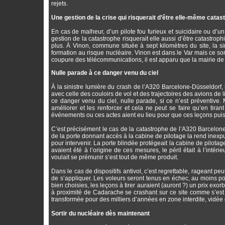
rejets.
Une gestion de la crise qui risquerait d’être elle-même catas
En cas de malheur, d’un pilote fou furieux et suicidaire ou d’
gestion de la catastrophe risquerait elle aussi d’être catastrop
plus. À Vinon, commune située à sept kilomètres du site, la 
formation au risque nucléaire. Vinon est dans le Var mais ce 
coupure des télécommunications, il est apparu que la mairie de 
Nulle parade à ce danger venu du ciel
À la sinistre lumière du crash de l’A320 Barcelone-Düsseldorf, l
avec celle des couloirs de vol et des trajectoires des avions de 
ce danger venu du ciel, nulle parade, si ce n’est préventive. 
améliorer et les renforcer et cela ne peut se faire qu’en tira
événements ou ces actes aient eu lieu pour que ces leçons puisse
C’est précisément le cas de la catastrophe de l’A320 Barcelone-
de la porte donnant accès à la cabine de pilotage la rend inex
pour intervenir. La porte blindée protégeait la cabine de pilotag
avaient été à l’origine de ces mesures, le péril était à l’intér
voulait se prémunir s’est tout de même produit.
Dans le cas de dispositifs antivol, c’est regrettable, rageant pe
de s’appliquer. Les voleurs seront tenus en échec, au moins po
bien choisies, les leçons à tirer auraient (auront ?) un prix e
à proximité de Cadarache se crashant sur ce site comme s’est c
transformée pour des milliers d’années en zone interdite, vidée 
Sortir du nucléaire dès maintenant