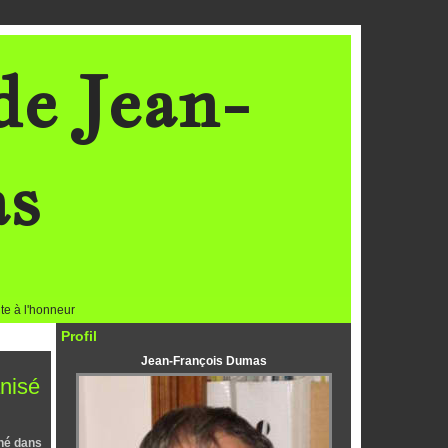
de Jean-
as
te à l'honneur
Profil
Jean-François Dumas
anisé
îné dans