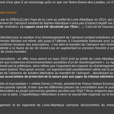
ment n’est plus à un mensonge près et que sur Notre-Dame-des-Landes, ce n’
qué suivant :
par la DREAL[1] des Pays de la Loire au préfet de Loire-Atlantique en 2014, qui c
ement de l’aéroport existant de Nantes-Atlantique n’aura pas d’impact négatif sur l
tte révélation,
ce rapport avait été dissimulé par l’Etat
(…). Cela est de mauvai
 prétendent que la solution d’un réaménagement de l’aéroport existant entraînera u
remier Ministre est même allé jusqu’à l’affirmer à l’Assemblée Nationale pour just
confirme l'analyse des associations :
c’est bien le transfert de l’aéroport vers Not
einte à la faune du lac de Grand-Lieu en augmentant la pression foncière à se
es de zones humides.
sociations : en effet, nous avions en mars 2015 écrit au préfet de Loire-Atlantiqu
uant aux incidences environnementales possibles d’un tel réaménagement ». Le ra
simulé par la préfecture, alors même que l’argument des impacts du réaménagemen
ent parlant. Plus grave encore, cet argument était parallèlement utilisé par la pr
er de l’absence de solution alternative au transfert de l’aéroport... aboutissant au 
aux associations de protection de la nature puis aux juges du tribunal administra
table et inacceptable ! » estime Denez L’Hostis, président de France Nature Enviro
 plus grande opacité, si bien que les différentes phases de concertation avec le publ
avorables au projet sont encore gardées secrètes par l’Etat ? Nous exigeons que 
 sur la table. L’hypothétique référendum à venir ne saurait être organisé sur le f
ement et du logement de Loire-Atlantique (services déconcentrés du minis