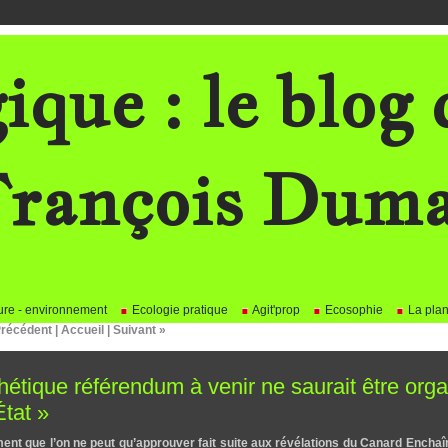
ique : le blog 
rançois Dum
re - environnement
Ecologie pratique
Agit'prop
Ecosophie
La plan
Précédent
|
Accueil
|
Suivant »
étique référendum à venir ne saurait être org
tat »
ent que l’on ne peut qu’approuver fait suite aux révélations du Canard Encha