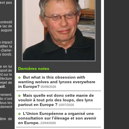
est pas
ontredit
e lac de
s augure
n impact
ifier la
re-Dame-
s bords.
e en lui
Dernières notes
pport de
t sur le
But what is this obsession with
éfecture
wanting wolves and lynxes everywhere
rejet de
in Europe?
tif.
05/08/2026
nnement.
Mais quelle est donc cette manie de
ic n’ont
vouloir à tout prix des loups, des lynx
tous les
partout en Europe ?
10/07/2026
ondement
L’Union Européenne a organisé une
consultation sur l’élevage et son avenir
tère de
en Europe.
23/04/2026