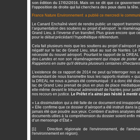
son édition du 17/02/2016. Mais on se dit que ce gouverne
l’opposition de droite qui lui cherchera des poux dans la tête.
France Nature Environnement a publié ce mercredi le communi
Le Canard Enchaîné vient de rendre public un rapport transmis 
l’argumentation des soutiens au projet d’aéroport : le réaménag
Grand Lieu, à l’inverse d’un transfert. Plus grave encore que ce
pour le débat précédant l’hypothétique référendum.
Cela fait plusieurs mois que les soutiens au projet d’aéroport
négatif sur le lac de Grand Lieu, situé au sud de Nantes. Le P
nécessité du nouvel aéroport. Pourtant le rapport de la DREAL 
des-Landes et non son réaménagement qui risque de porter att
Rappelons en outre qu'il détruira plusieurs centaines d'hectar
L’existence de ce rapport de 2014 ne peut qu’interroger nos as
demandant de nous transmettre tous les rapports réalisés « q
la DREAL ne nous a jamais été communiqué : il a donc été dis
lac de Grand Lieu prenait de plus en plus de place médiatiquem
elle-même devant le tribunal administratif de Nantes pour justifi
nos recours en justice.
Le Préfet n'a ainsi pas hésité à mentir 
« La dissimulation qui a été faite de ce document est insuppor
« Elle confirme que ce dossier d’aéroport a été instruit dans la
jamais été que poudre aux yeux. Combien d’autres analyses déf
documents utiles à la compréhension du dossier soient enfin mis
d’un mensonge d’État »
[1] Direction régionale de l'environnement, de l'aménag
l'environnement en région).