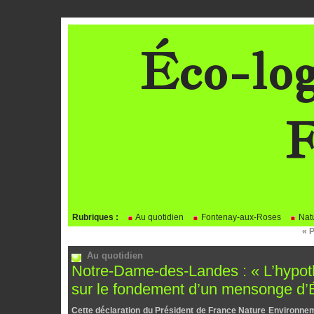
Éco-log
F
BLOG
Rubriques :
Au quotidien
Fontenay-aux-Roses
Natu
« 
Au quotidien
Notre-Dame-des-Landes : « L’hypoth
sur le fondement d’un mensonge d’É
Cette déclaration du Président de France Nature Environnem