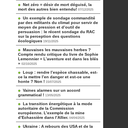
Net zéro = désir de mort déguisé, la
mort des autres bien entendu!
07/12/2025
Un exemple de sondage commandité
par des militants du climat pour servir de
moyen de pression et d’outil de
persuasion : le récent sondage du RAC
sur la perception des questions
écologiques
19/11/2025
Mauvaises les mauvaises herbes ?
Compte rendu critique du livre de Sophie
Lemonnier « L’aventure est dans les blés
»
02/10/2025
Loup : rendre l’espèce chassable, est-
ce la mettre l’en danger et est-ce une
honte ? Non !
15/07/2025
Vaines alarmes sur un accord
grammatical !
13/05/2025
La transition énergétique à la mode
autoritaire de la Commission
européenne. L’exemple de la mine
d’Echassière dans l’Allier.
04/04/2025
Ukraine : A rebours des USA et de la