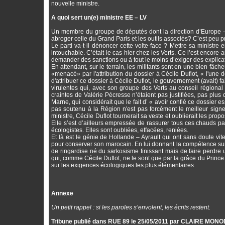
nouvelle ministre.
A quoi sert un(e) ministre EE – LV
Un membre du groupe de députés dont la direction d’Europe – Éc
abroger celle du Grand Paris et les outils associés? C’est peu p
Le parti va-t-il dénoncer cette volte-face ? Mettre sa ministr
intouchable. C’était le cas hier chez les Verts. Ce l’est encore
demander des sanctions ou à tout le moins d’exiger des explica
En attendant, sur le terrain, les militants sont en une bien fâch
«menacé» par l'attribution du dossier à Cécile Duflot, « l'une 
d'attribuer ce dossier à Cécile Duflot, le gouvernement (avait) 
virulentes qui, avec son groupe des Verts au conseil régional 
craintes de Valérie Pécresse n’étaient pas justifiées, pas plu
Marne, qui considérait que le fait d’ « avoir confié ce dossier e
pas soutenu à la Région n'est pas forcément le meilleur signe
ministre, Cécile Duflot tournerait sa veste et oublierait les prop
Elle s’est d’ailleurs empressée de rassurer tous ces chauds pa
écologistes. Elles sont oubliées, effacées, reniées.
Et là est le génie de Hollande – Ayrault qui ont sans doute vit
pour conserver son marocain. En lui donnant la compétence sur 
de ringardise né du sarkosisme finissant mais de faire perdre u
qui, comme Cécile Duflot, ne le sont que par la grâce du Prince o
sur les exigences écologiques les plus élémentaires.
Annexe
Un petit rappel : si les paroles s’envolent, les écrits restent.
Tribune publié dans RUE 89 le 25/05/2011 par CLAIRE MON