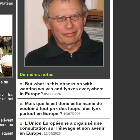
Plateau
Dernières notes
es du
But what is this obsession with
wanting wolves and lynxes everywhere
in Europe?
05/08/2026
erver les
e un bol
Mais quelle est donc cette manie de
vouloir à tout prix des loups, des lynx
partout en Europe ?
10/07/2026
’élèvent
L’Union Européenne a organisé une
sonne ou
consultation sur l’élevage et son avenir
en Europe.
’étaient
23/04/2026