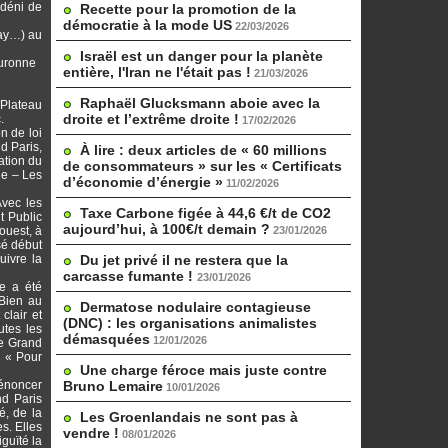
 déni de
Recette pour la promotion de la
démocratie à la mode US
22/03/2026
lay…) au
Israël est un danger pour la planète
ouronne
entière, l'Iran ne l'était pas !
21/03/2026
Raphaël Glucksmann aboie avec la
(Plateau
droite et l’extrême droite !
.
17/02/2026
n de loi
d Paris,
À lire : deux articles de « 60 millions
ation du
de consommateurs » sur les « Certificats
ie – Les
d’économie d’énergie »
11/02/2026
Avec les
Taxe Carbone figée à 44,6 €/t de CO2
t Public
aujourd’hui, à 100€/t demain ?
ouest, à
23/01/2026
sé début
uivre la
Du jet privé il ne restera que la
carcasse fumante !
23/01/2026
re a été
 Bien au
Dermatose nodulaire contagieuse
clair et
(DNC) : les organisations animalistes
utes les
démasquées
12/01/2026
le Grand
: « Pour
Une charge féroce mais juste contre
dénoncer
Bruno Lemaire
10/01/2026
nd Paris
é, de la
Les Groenlandais ne sont pas à
s. Elles
vendre !
08/01/2026
guïté la