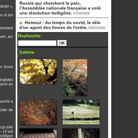
Russie qui cherchent la paix,
nitif »,
l’Assemblée nationale française a voté
une résolution belligène.
27/03/2025
s et les
Humour : Au temps du covid, le zèle
d'un agent des forces de l'ordre.
 pendant
04/02/2025
Recherche
ure, arc
Galerie
in d'une
logistes
sport en
gauche a
cider de
 qu’elle
– LV est
olitique