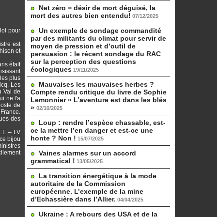
Net zéro = désir de mort déguisé, la
mort des autres bien entendu!
07/12/2025
Un exemple de sondage commandité
loi pour
par des militants du climat pour servir de
stre est
moyen de pression et d’outil de
hison et
persuasion : le récent sondage du RAC
sur la perception des questions
is était
écologiques
19/11/2025
isissant
les plus
Mauvaises les mauvaises herbes ?
icq. Les
u Val de
Compte rendu critique du livre de Sophie
i ne l'a
Lemonnier « L’aventure est dans les blés
poste de
»
02/10/2025
e France.
ques des
Loup : rendre l’espèce chassable, est-
ce la mettre l’en danger et est-ce une
’EE – LV
honte ? Non !
ce bijou
15/07/2025
inistres
cilement
Vaines alarmes sur un accord
grammatical !
13/05/2025
La transition énergétique à la mode
autoritaire de la Commission
européenne. L’exemple de la mine
d’Echassière dans l’Allier.
04/04/2025
Ukraine : A rebours des USA et de la