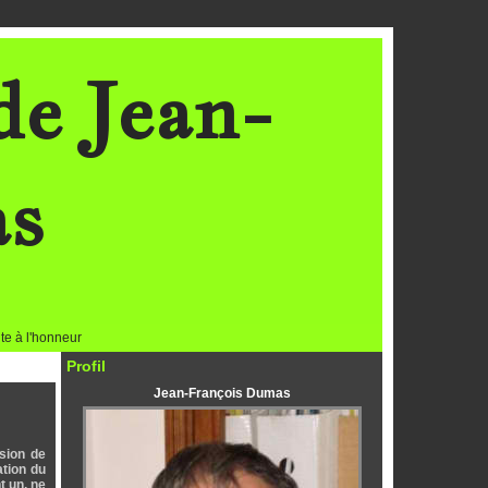
de Jean-
as
te à l'honneur
Profil
Jean-François Dumas
sion de
ation du
t un, ne