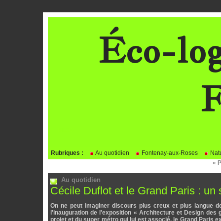
Éco-log
F
BLOG
Rubriques :
Au quotidien
Fontenay-aux-Roses
Natu
« 
Au quotidien
Cécile Duflot et le Grand Paris : un
On ne peut imaginer discours plus creux et plus langue de
l'inauguration de l'exposition « Architecture et Design de
projet et du super métro qui lui est associé, le Grand Paris