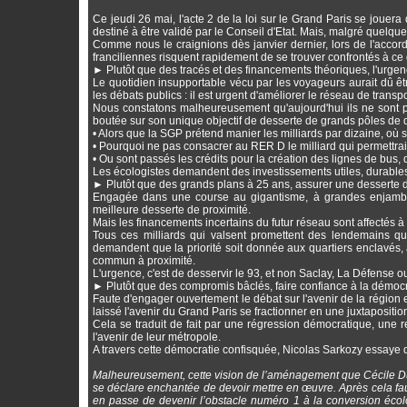
Ce jeudi 26 mai, l'acte 2 de la loi sur le Grand Paris se jouera 
destiné à être validé par le Conseil d'Etat. Mais, malgré quelqu
Comme nous le craignions dès janvier dernier, lors de l'accord
franciliennes risquent rapidement de se trouver confrontés à c
► Plutôt que des tracés et des financements théoriques, l'urgenc
Le quotidien insupportable vécu par les voyageurs aurait dû être 
les débats publics : il est urgent d'améliorer le réseau de transp
Nous constatons malheureusement qu'aujourd'hui ils ne sont p
boutée sur son unique objectif de desserte de grands pôles d
• Alors que la SGP prétend manier les milliards par dizaine, où
• Pourquoi ne pas consacrer au RER D le milliard qui permettrai
• Ou sont passés les crédits pour la création des lignes de bus,
Les écologistes demandent des investissements utiles, durables 
► Plutôt que des grands plans à 25 ans, assurer une desserte de
Engagée dans une course au gigantisme, à grandes enjambées
meilleure desserte de proximité.
Mais les financements incertains du futur réseau sont affectés à
Tous ces milliards qui valsent promettent des lendemains qui
demandent que la priorité soit donnée aux quartiers enclavés, à
commun à proximité.
L'urgence, c'est de desservir le 93, et non Saclay, La Défense o
► Plutôt que des compromis bâclés, faire confiance à la démocr
Faute d'engager ouvertement le débat sur l'avenir de la région
laissé l'avenir du Grand Paris se fractionner en une juxtapositio
Cela se traduit de fait par une régression démocratique, une re
l'avenir de leur métropole.
A travers cette démocratie confisquée, Nicolas Sarkozy essaye
Malheureusement, cette vision de l’aménagement que Cécile Dufl
se déclare enchantée de devoir mettre en œuvre. Après cela faut
en passe de devenir l’obstacle numéro 1 à la conversion écolo