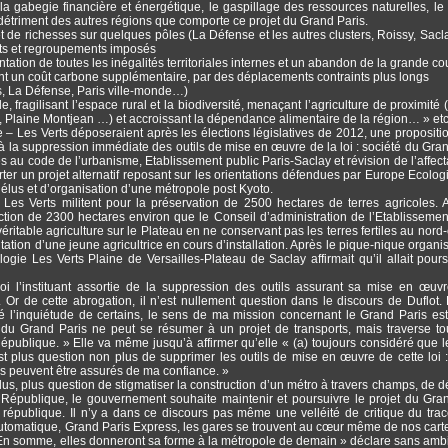
 la gabegie financière et énergétique, le gaspillage des ressources naturelles, le
 détriment des autres régions que comporte ce projet du Grand Paris.
s et de richesses sur quelques pôles (La Défense et les autres clusters, Roissy, Sac
nts et regroupements imposés
tation de toutes les inégalités territoriales internes et un abandon de la grande c
nt un coût carbone supplémentaire, par des déplacements contraints plus longs
s, La Défense, Paris ville-monde…)
 fragilisant l’espace rural et la biodiversité, menaçant l’agriculture de proximité 
, Plaine Montjean …) et accroissant la dépendance alimentaire de la région… » etc
 – Les Verts déposeraient après les élections législatives de 2012, une propositio
t à la suppression immédiate des outils de mise en œuvre de la loi : société du Gran
s au code de l’urbanisme, Etablissement public Paris-Saclay et révision de l’affect
rter un projet alternatif reposant sur les orientations défendues par Europe Ecolog
s élus et d’organisation d’une métropole post Kyoto.
es Verts militent pour la préservation de 2500 hectares de terres agricoles. 
ection de 2300 hectares environ que le Conseil d’administration de l’Etablissemen
éritable agriculture sur le Plateau en ne conservant pas les terres fertiles au nord-
itation d’une jeune agricultrice en cours d’installation. Après le pique-nique organi
ogie Les Verts Plaine de Versailles-Plateau de Saclay affirmait qu’il allait pours
oi l’instituant assortie de la suppression des outils assurant sa mise en œuv
 Or de cette abrogation, il n’est nullement question dans le discours de Duflot.
ité l’inquiétude de certains, le sens de ma mission concernant le Grand Paris est 
t du Grand Paris ne peut se résumer à un projet de transports, mais traverse to
épublique. » Elle va même jusqu’à affirmer qu’elle « (a) toujours considéré que 
st plus question non plus de supprimer les outils de mise en œuvre de cette loi 
aris peuvent être assurés de ma confiance. »
lus, plus question de stigmatiser la construction d’un métro à travers champs, de 
République, le gouvernement souhaite maintenir et poursuivre le projet du Gra
république. Il n’y a dans ce discours pas même une velléité de critique du trac
 automatique, Grand Paris Express, les gares se trouvent au cœur même de nos carte
En somme, elles donneront sa forme à la métropole de demain » déclare sans ambi