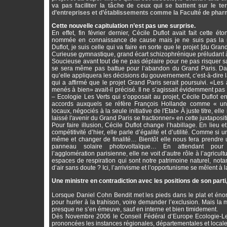
va pas faciliter la tâche de ceux qui se battent sur le 
d’entreprises et d’établissements comme la Faculté de pharma
Cette nouvelle capitulation n’est pas une surprise.
En effet, fin février dernier, Cécile Duflot avait fait cette ét
nommée en connaissance de cause mais je ne suis pas la mi
Duflot, je suis celle qui va faire en sorte que le projet [du Grand
Curieuse gymnastique, grand écart schizophrénique préludant 
Soucieuse avant tout de ne pas déplaire pour ne pas risquer sa
se sera même pas battue pour l’abandon du Grand Paris. Da
qu’elle appliquera les décisions du gouvernement, c’est-à-dire 
qui a affirmé que le projet Grand Paris serait poursuivi. «Les 
menés à bien» avait-il précisé. Il ne s’agissait évidemment pa
– Ecologie Les Verts qui s’opposait au projet, Cécile Duflot en 
accords auxquels se réfère François Hollande comme « un
locaux, négociés à la seule initiative de l'Etat» À juste titre, el
laissé l'avenir du Grand Paris se fractionner» en cette juxtaposi
Pour faire illusion, Cécile Duflot change l’habillage. En lieu e
compétitivité d’hier, elle parle d’égalité et d’utilité. Comme si
même et changer de finalité… Bientôt elle nous fera prendre 
panneau solaire photovoltaïque… En attendant pour
l’agglomération parisienne, elle ne voit d’autre rôle à l’agricult
espaces de respiration qui sont notre patrimoine naturel, not
d’air sans doute ? Ici, l’arrivisme et l’opportunisme se mêlent à 
Une ministre en contradiction avec les positions de son parti
Lorsque Daniel Cohn Bendit met les pieds dans le plat et énon
pour hurler à la trahison, voire demander l’exclusion. Mais la
presque ne s’en émeuve, sauf en interne et bien timidement.
Dès Novembre 2006 le Conseil Fédéral d’Europe Ecologie-Les V
prononcées les instances régionales, départementales et locale