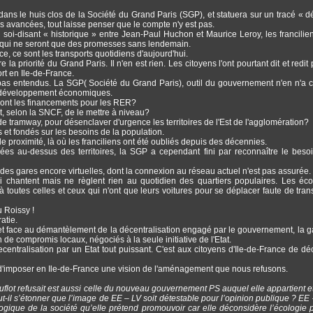
dans le huis clos de la Société du Grand Paris (SGP), et statuera sur un tracé « défi
es avancées, tout laisse penser que le compte n'y est pas.
 soi-disant « historique » entre Jean-Paul Huchon et Maurice Leroy, les francilien
e qui ne seront que des promesses sans lendemain.
e, ce sont les transports quotidiens d'aujourd'hui.
la priorité du Grand Paris. Il n'en est rien. Les citoyens l'ont pourtant dit et redit
ort en Ile-de-France.
as entendus. La SGP( Société du Grand Paris), outil du gouvernement n'en n'a c
e développement économiques.
 sont les financements pour les RER?
t, selon la SNCF, de le mettre à niveau?
 de tramway, pour désenclaver d'urgence les territoires de l'Est de l'agglomération?
et fondés sur les besoins de la population.
 proximité, là où les franciliens ont été oubliés depuis des décennies.
 au-dessus des territoires, la SGP a cependant fini par reconnaître le beso
 des gares encore virtuelles, dont la connexion au réseau actuel n'est pas assurée.
 chantent mais ne règlent rien au quotidien des quartiers populaires. Les éco
 toutes celles et ceux qui n'ont que leurs voitures pour se déplacer faute de tran
u Roissy !
atie.
 et face au démantèlement de la décentralisation engagé par le gouvernement, la 
n de compromis locaux, négociés à la seule initiative de l'Etat.
centralisation par un Etat tout puissant. C'est aux citoyens d'Ile-de-France de dé
 d'imposer en Ile-de-France une vision de l'aménagement que nous refusons.
ot refusait est aussi celle du nouveau gouvernement PS auquel elle appartient et
-il s’étonner que l’image de EE – LV soit détestable pour l’opinion publique ? EE 
gique de la société qu’elle prétend promouvoir car elle déconsidère l’écologie p