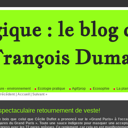
ique : le blog 
rançois Dum
re - environnement
Ecologie pratique
Agit'prop
Ecosophie
La plan
Précédent
|
Accueil
|
Suivant »
 spectaculaire retournement de veste!
 bois que celui que Cécile Duflot a prononcé sur le «Grand Paris» à l'occa
s gares du Grand Paris ». Toute une sauce indigeste pour masquer une accept
 express avec les 72 gares prévues. Ce reniement, car cela en est manifestemen