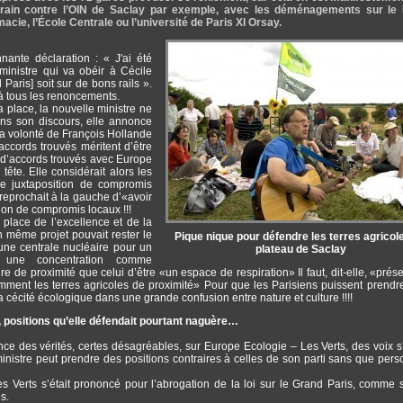
terrain contre l’OIN de Saclay par exemple, avec les déménagements sur le 
cie, l’École Centrale ou l’université de Paris XI Orsay.
onnante déclaration : « J'ai été
nistre qui va obéir à Cécile
 Paris] soit sur de bons rails ».
à tous les renoncements.
 place, la nouvelle ministre ne
ns son discours, elle annonce
la volonté de François Hollande
accords trouvés méritent d’être
s d’accords trouvés avec Europe
tête. Elle considérait alors les
e juxtaposition de compromis
le reprochait à la gauche d’«avoir
tion de compromis locaux !!!
t place de l’excellence et de la
 un même projet pouvait rester le
Pique nique pour défendre les terres agricol
une centrale nucléaire pour un
plateau de Saclay
 une concentration comme
ure de proximité que celui d’être «un espace de respiration» Il faut, dit-elle, «prés
amment les terres agricoles de proximité» Pour que les Parisiens puissent prendr
la cécité écologique dans une grande confusion entre nature et culture !!!!
, positions qu’elle défendait pourtant naguère…
ce des vérités, certes désagréables, sur Europe Ecologie – Les Verts, des voix s
 ministre peut prendre des positions contraires à celles de son parti sans que per
erts s’était prononcé pour l’abrogation de la loi sur le Grand Paris, comme s
s.