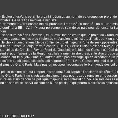
ologie lesVerts est si fière va-t-il déposer, au nom de ce groupe, un projet de 
robable. Ce serait désavouer la ministre.
e en demeure ? C’est encore moins probable. Le passé l’a montré : un ou une mini
 aujourd’hui à EE – LV. Il n’y aura personne au sein de ce parti pour dénoncer la tra
tions.
euse posture. Valérie Pécresse (UMP), avait tort de croire que le projet du Grand Par
de ses opposantes les plus virulentes ». L’ancienne ministre estimait que « en cho
fait le choix incompréhensible de confier ce projet majeur à l'une de ses opposantes 
d'Ile-de-France, a toujours voté contre » Hélas, Cécile Duflot n’est pas Nicole Br
s que celles de Christian Favier (Front de Gauche), président du Conseil général d
ssentiel pour l'avenir de la Région capitale à une ministre présidente d'un groupe qu
 donné sur le sujet» L’une et l’autre n’avait pas envisagé qu’en accédant à un 
os qu’elle tenait lorsqu’elle présidait le groupe EE – LV au Conseil régional d’Ile d
rtisans du Grand Paris. Mais pas un mot pour reconnaître le bien fondé des criti
e pris la mesure de tout l’opportunisme dont était capable l’ancienne secrétaire d
le Grand Paris, il ne s’agissait absolument pas pour eux de remettre en question 
n relais et un débouché politique majeur à sa contestation. Voilà le rôle de ces m
u de son calife : servir de caution à une politique qui pourra ainsi s’assoir plus fa
OD ET CECILE DUFLOT :