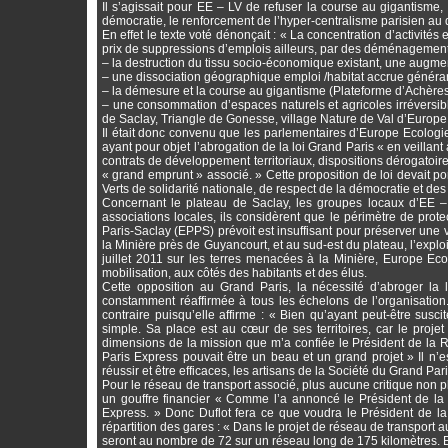
Il s’agissait pour EE – LV de refuser la course au gigantisme,
démocratie, le renforcement de l’hyper-centralisme parisien au
En effet le texte voté dénonçait : « La concentration d’activité
prix de suppressions d’emplois ailleurs, par des déménageme
– la destruction du tissu socio-économique existant, une augmen
– une dissociation géographique emploi /habitat accrue généra
– la démesure et la course au gigantisme (Plateforme d’Achère
– une consommation d’espaces naturels et agricoles irréversible,
de Saclay, Triangle de Gonesse, village Nature de Val d’Europe
Il était donc convenu que les parlementaires d’Europe Ecologie
ayant pour objet l’abrogation de la loi Grand Paris « en veillan
contrats de développement territoriaux, dispositions dérogatoire
« grand emprunt » associé. » Cette proposition de loi devait po
Verts de solidarité nationale, de respect de la démocratie et de
Concernant le plateau de Saclay, les groupes locaux d’EE – L
associations locales, ils considèrent que le périmètre de prot
Paris-Saclay (EPPS) prévoit est insuffisant pour préserver une v
la Minière près de Guyancourt, et au sud-est du plateau, l’explo
juillet 2011 sur les terres menacées à la Minière, Europe Ecol
mobilisation, aux côtés des habitants et des élus.
Cette opposition au Grand Paris, la nécessité d’abroger la l
constamment réaffirmée à tous les échelons de l’organisation.
contraire puisqu’elle affirme : « Bien qu’ayant peut-être susc
simple. Sa place est au cœur de ses territoires, car le proje
dimensions de la mission que m’a confiée le Président de la R
Paris Express pouvait être un beau et un grand projet » Il n’e
réussir et être efficaces, les artisans de la Société du Grand P
Pour le réseau de transport associé, plus aucune critique non p
un gouffre financier « Comme l’a annoncé le Président de la 
Express. » Donc Duflot fera ce que voudra le Président de la 
répartition des gares : « Dans le projet de réseau de transport
seront au nombre de 72 sur un réseau long de 175 kilomètres. 