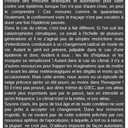
Prendre des mesures drastiques et autoritaires pour lutter
contre une épidémie, lorsque l’on n’a pas d’autre choix, on peut
le comprendre ! Ces mesures comme la quarantaine,
l’isolement, le confinement voire le traçage n’ont pas vocation à
durer une fois l’épidémie passée.
Dans le cas du climat, c’est tout à fait différent. Si l’on suit les
catastrophistes climatiques, ce serait à l’échelle de plusieurs
générations et il ne s’agirait pas de simples restrictions mais
d’interdictions conduisant à un changement radical de mode de
vie. Autant le péril est présent, palpable dans le cas d’une
épidémie et donc évident à tous : les lits d’hôpitaux et les
morgues se remplissent ! Autant dans le cas du climat, il n’y a
d’autres ressources pour frapper les imaginations que de mettre
en avant les aléas météorologiques et les dégâts et morts qu’ils
occasionnent. Mais cette année, nous avons eu un épisode de
neige précoce après un été pourri, au moins dans l’hexagone !
Et il n’est pas prouvé, aux dires même du GIEC, que ces aléas
soient plus importants que par le passé, tant en intensité et
qu’en fréquence. Le climat n’est ni la météo, ni ses aléas.
Soyons clairs, les gens de tout âge et de toute condition ne sont
pas prêts à accepter ce changement. Dans leur immense
majorité, ils ne veulent pas de cette sobriété prêchée par ces
nouveaux apôtres de l’apocalypse, à laquelle, à tort ou à raison,
la plupart ne croit pas. D’ailleurs imposée de façon autoritaire,