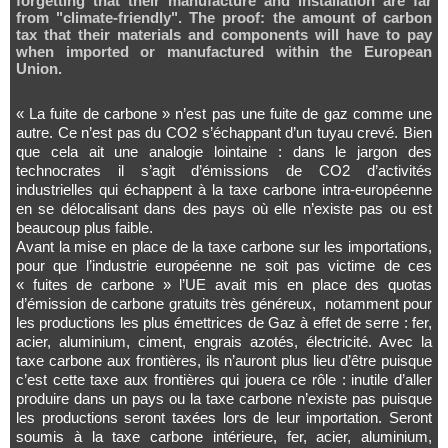
forgetting that their manufacture and installation are far
from "climate-friendly". The proof: the amount of carbon
tax that their materials and components will have to pay
when imported or manufactured within the European
Union.
« La fuite de carbone » n’est pas une fuite de gaz comme une
autre. Ce n’est pas du CO2 s’échappant d’un tuyau crevé. Bien
que cela ait une analogie lointaine : dans le jargon des
technocrates il s’agit d’émissions de CO2 d’activités
industrielles qui échappent à la taxe carbone intra-européenne
en se délocalisant dans des pays où elle n’existe pas ou est
beaucoup plus faible.
Avant la mise en place de la taxe carbone sur les importations,
pour que l’industrie européenne ne soit pas victime de ces
« fuites de carbone » l’UE avait mis en place des quotas
d’émission de carbone gratuits très généreux, notamment pour
les productions les plus émettrices de Gaz à effet de serre : fer,
acier, aluminium, ciment, engrais azotés, électricité. Avec la
taxe carbone aux frontières, ils n’auront plus lieu d’être puisque
c’est cette taxe aux frontières qui jouera ce rôle : inutile d’aller
produire dans un pays ou la taxe carbone n’existe pas puisque
les productions seront taxées lors de leur importation. Seront
soumis à la taxe carbone intérieure, fer, acier, aluminium,