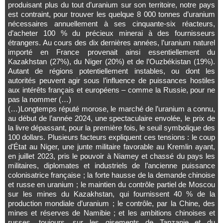
produisant plus du tout d’uranium sur son territoire, notre pays
est contraint, pour trouver les quelque 8 000 tonnes d’uranium
nécessaires annuellement à ses cinquante-six réacteurs,
d’acheter 100 % du précieux minerai à des fournisseurs
étrangers. Au cours des dix dernières années, l’uranium naturel
importé en France provenait ainsi essentiellement du
Kazakhstan (27%), du Niger (20%) et de l’Ouzbékistan (19%).
Autant de régions potentiellement instables, ou dont les
autorités peuvent agir sous l’influence de puissances hostiles
aux intérêts français et européens – comme la Russie, pour ne
pas la nommer (…)
(…)Longtemps réputé morose, le marché de l’uranium a connu,
au début de l’année 2024, une spectaculaire envolée, le prix de
la livre dépassant, pour la première fois, le seuil symbolique des
100 dollars. Plusieurs facteurs expliquent ces tensions : le coup
d’État au Niger, une junte militaire favorable au Kremlin ayant,
en juillet 2023, pris le pouvoir à Niamey et chassé du pays les
militaires, diplomates et industriels de l’ancienne puissance
colonisatrice française ; la forte hausse de la demande chinoise
et russe en uranium ; le maintien du contrôle partiel de Moscou
sur les mines du Kazakhstan, qui fournissent 40 % de la
production mondiale d’uranium ; le contrôle, par la Chine, des
mines et réserves de Namibie ; et les ambitions chinoises et
russes, toujours, sur les gisements de Tanzanie et du