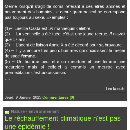
Même lorsqu’il s’agit de noms référant à des êtres animés et
notamment des humains, le genre grammatical ne correspond
pas toujours au sexe. Exemples :
(1)– Laetitia Casta est
un
mannequin célèbre.
(2) –
La
sentinelle a été tuée, c’était une jeune recrue,
il
n’avait
que 17 ans.
(3) – L’agent de liaison Annie X a été décor
é
pour sa bravoure.
(4) – Il y a encore très peu d’hommes qui choisissent le métier
de sage-
femme
.
(5) – Un homme peut être un meurtrier et une femme une
meurtrière mais si celle-ci a commis un meurtre avec
préméditation c’est
un
assassin.
….
Lire la suite
Jeudi 9 Janvier 2025
Commentaires (0)
Nature - environnement
Le réchauffement climatique n'est pas
une épidémie !