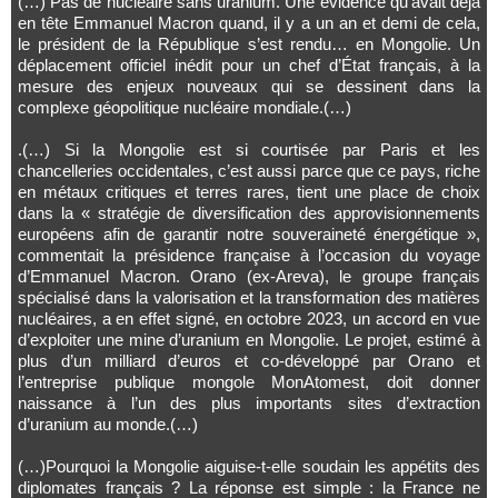
(…) Pas de nucléaire sans uranium. Une évidence qu’avait déjà
en tête Emmanuel Macron quand, il y a un an et demi de cela,
le président de la République s’est rendu… en Mongolie. Un
déplacement officiel inédit pour un chef d’État français, à la
mesure des enjeux nouveaux qui se dessinent dans la
complexe géopolitique nucléaire mondiale.(…)
.(…) Si la Mongolie est si courtisée par Paris et les
chancelleries occidentales, c’est aussi parce que ce pays, riche
en métaux critiques et terres rares, tient une place de choix
dans la « stratégie de diversification des approvisionnements
européens afin de garantir notre souveraineté énergétique »,
commentait la présidence française à l’occasion du voyage
d’Emmanuel Macron. Orano (ex-Areva), le groupe français
spécialisé dans la valorisation et la transformation des matières
nucléaires, a en effet signé, en octobre 2023, un accord en vue
d’exploiter une mine d’uranium en Mongolie. Le projet, estimé à
plus d’un milliard d’euros et co-développé par Orano et
l’entreprise publique mongole MonAtomest, doit donner
naissance à l’un des plus importants sites d’extraction
d’uranium au monde.(…)
(…)Pourquoi la Mongolie aiguise-t-elle soudain les appétits des
diplomates français ? La réponse est simple : la France ne