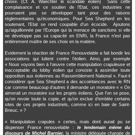
chose. (Cf. A. Waechter le scandale éolien) Sans cette
complaisance et ce soutien de l’Etat, ces industries ne
pourraient pas se développer tant pour des raisons
réglementaires qu’économiques. Pour Sea Shepherd en les
soutenant, l’Etat se rend coupable d’un écocide. Ajoutons
qu’aiguillonnée par l’Europe qui la menace de sanctions si elle
ne développe pas sa capacité en ENRi, la France n’est pas
entièrement maître de ses choix en la matière.
Evidement la réaction de France Renouvelable a fait bondir les
associations qui luttent contre l’éolien. Ainsi, par exemple
« Nous voyons bien à l'œuvre cette manipulation crapuleuse et
inacceptable du lobby éolien qui consiste à assimiler toute
opposition aux éoliennes au Rassemblement National ». Faut-il
considérer que Sea Shepherd a des accointances avec le RN
car comme beaucoup d’autres il demande un moratoire « « On
aimerait un moratoire sur les projets éoliens. Que l’on se pose,
qu’on revoie toute la copie, et qu’on exclue d’emblée certains
sites de ces projets industriels, comme ici en baie de Saint-
Brieuc. » ?
« Manipulation crapules » certes, mais dont aurait pu se
dispenser France renouvelable :
le lendemain même du
discours de Michel Barnier,
la ministre déléguée chargée de