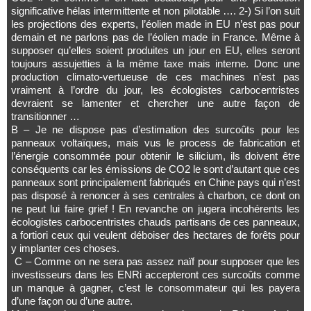
significative hélas intermittente et non pilotable …. 2-) Si l’on suit
les projections des experts, l’éolien made in EU n’est pas pour
demain et ne parlons pas de l’éolien made in France. Même à
supposer qu’elles soient produites un jour en EU, elles seront
toujours assujetties à la même taxe mais interne. Donc une
production climato-vertueuse de ces machines n’est pas
vraiment à l’ordre du jour, les écologistes carbocentristes
devraient se lamenter et chercher une autre façon de
transitionner …
B – Je ne dispose pas d’estimation des surcoûts pour les
panneaux voltaïques, mais vus le process de fabrication et
l’énergie consommée pour obtenir le silicium, ils doivent être
conséquents car les émissions de CO2 le sont d’autant que ces
panneaux sont principalement fabriqués en Chine pays qui n’est
pas disposé à renoncer à ses centrales à charbon, ce dont on
ne peut lui faire grief ! En revanche on jugera incohérents les
écologistes carbocentristes chauds partisans de ces panneaux,
a fortiori ceux qui veulent déboiser des hectares de forêts pour
y implanter ces choses.
C – Comme on ne sera pas assez naïf pour supposer que les
investisseurs dans les ENRi accepteront ces surcoûts comme
un manque à gagner, c’est le consommateur qui les payera
d’une façon ou d’une autre.