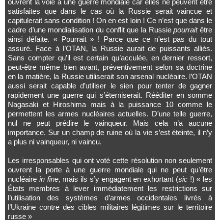
ouvrent la voie à une guerre mondiale car elles ne peuvent être
satisfaites que dans le cas où la Russie serait vaincue et
capitulerait sans condition ! On en est loin ! Ce n’est que dans le
cadre d’une mondialisation du conflit que la Russie
pourrait
être
ainsi défaite. « Pourrait » ! Parce que ce n’est pas du tout
assuré. Face à l’OTAN, la Russie aurait de puissants alliés.
Sans compter qu’il est certain qu’acculée, en dernier ressort,
peut-être même bien avant, préventivement selon sa doctrine
en la matière, la Russie utiliserait son arsenal nucléaire. l’OTAN
aussi serait capable d’utiliser le sien pour tenter de gagner
rapidement une guerre qui s’éterniserait. Rééditer en somme
Nagasaki et Hiroshima mais à la puissance 10 comme le
permettent les armes nucléaires actuelles. D’une telle guerre,
nul ne peut prédire le vainqueur. Mais cela n’a aucune
importance. Sur un champ de ruine où la vie s’est éteinte, il n’y
a plus ni vainqueur, ni vaincu.
Les irresponsables qui ont voté cette résolution non seulement
ouvrent la porte à une guerre mondiale qui ne peut qu’être
nucléaire
in fine
, mais ils s’y engagent en exhortant (
sic
!) « les
États membres à lever immédiatement les restrictions sur
l’utilisation des systèmes d’armes occidentales livrés à
l’Ukraine contre des cibles militaires légitimes sur le territoire
russe »