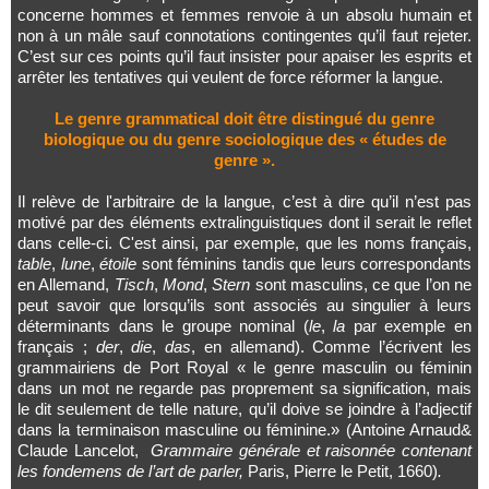
concerne hommes et femmes renvoie à un absolu humain et
non à un mâle sauf connotations contingentes qu’il faut rejeter.
C’est sur ces points qu’il faut insister pour apaiser les esprits et
arrêter les tentatives qui veulent de force réformer la langue.
Le genre grammatical doit être distingué du genre
biologique ou du genre sociologique des « études de
genre ».
Il relève de l'arbitraire de la langue, c’est à dire qu’il n’est pas
motivé par des éléments extralinguistiques dont il serait le reflet
dans celle-ci. C'est ainsi, par exemple, que les noms français,
table
,
lune
,
étoile
sont féminins tandis que leurs correspondants
en Allemand,
Tisch
,
Mond
,
Stern
sont masculins, ce que l’on ne
peut savoir que lorsqu’ils sont associés au singulier à leurs
déterminants dans le groupe nominal (
le
,
la
par exemple en
français ;
der
,
die
,
das
, en allemand). Comme l’écrivent les
grammairiens de Port Royal « le genre masculin ou féminin
dans un mot ne regarde pas proprement sa signification, mais
le dit seulement de telle nature, qu’il doive se joindre à l’adjectif
dans la terminaison masculine ou féminine.» (Antoine Arnaud&
Claude Lancelot,
Grammaire générale et raisonnée contenant
les fondemens de l’art de parler,
Paris, Pierre le Petit, 1660)
.