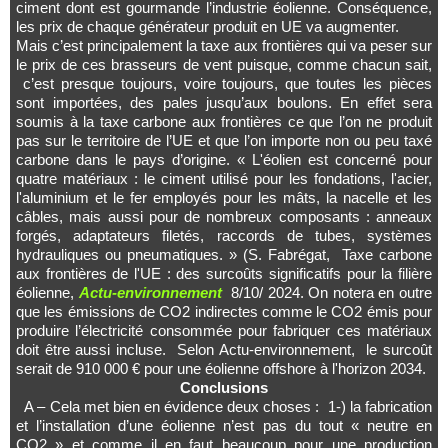
ciment dont est gourmande l’industrie éolienne. Conséquence,
les prix de chaque générateur produit en UE va augmenter.
Mais c’est principalement la taxe aux frontières qui va peser sur
le prix de ces brasseurs de vent puisque, comme chacun sait,
c’est presque toujours, voire toujours, que toutes les pièces
sont importées, des pales jusqu’aux boulons. En effet sera
soumis à la taxe carbone aux frontières ce que l’on ne produit
pas sur le territoire de l’UE et que l’on importe non ou peu taxé
carbone dans le pays d’origine. « L'éolien est concerné pour
quatre matériaux : le ciment utilisé pour les fondations, l'acier,
l'aluminium et le fer employés pour les mâts, la nacelle et les
câbles, mais aussi pour de nombreux composants : anneaux
forgés, adaptateurs filetés, raccords de tubes, systèmes
hydrauliques ou pneumatiques. » (S. Fabrégat, Taxe carbone
aux frontières de l'UE : des surcoûts significatifs pour la filière
éolienne,
Actu-environnement
8/10/ 2024. On notera en outre
que les émissions de CO2 indirectes comme le CO2 émis pour
produire l’électricité consommée pour fabriquer ces matériaux
doit être aussi incluse. Selon Actu-environnement, le surcoût
serait de 910 000 € pour une éolienne offshore à l'horizon 2034.
Conclusions
A – Cela met bien en évidence deux choses : 1-) la fabrication
et l’installation d’une éolienne n’est pas du tout « neutre en
CO2 » et comme il en faut beaucoup pour une production