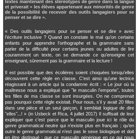
textes maintenant des stéréotypes de genre dans la langue
et priverait « les élèves appartenant aux minorités de genre
de la possibilité de recevoir des outils langagiers pour se
penser et se dire ».
« Des outils langagiers pour se penser et se dire » avec
l’écriture inclusive ? Quand on constate le mal qu’on certains
enfants pour apprendre l’orthographe et la grammaire sans
parler de la difficulté pour certains jeunes ou adultes de lire
couramment un texte, on se demande ce qu’enseigne cet
enseignant, sûrement pas la grammaire et la lecture !
Il est possible que des écolières soient choquées lorsqu’elles
découvrent cette règle en classe. C’est ainsi qu’une lectrice
réagissant à un article qui la condamne écrit : « Le jour où la
maîtresse nous a expliqué que "le masculin l'emporte", toutes
les filles de ma classe se sont insurgées. On ne comprenait
pas pourquoi cette règle existait. Pour nous, s'il y avait 20 filles
dans une pièce et un seul garçon, il semblait logique de dire
"elles"...! » (in Usbeck et Rica, 4 juillet 2017) Il suffisait de leur
expliquer que c’est parce que le masculin joue ici le rôle du
genre grammatical neutre qui n’existe plus en français ; qu’en
outre le genre grammatical n’est pas le sexe biologique et doit
en être distingué ; que ce masculin générique en ce qui nous