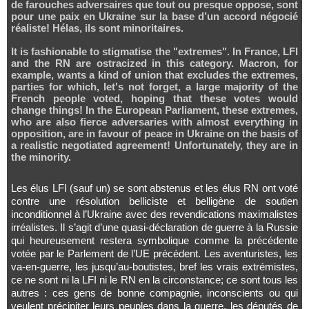
de farouches adversaires que tout ou presque oppose, sont
pour une paix en Ukraine sur la base d’un accord négocié
réaliste! Hélas, ils sont minoritaires.
It is fashionable to stigmatise the "extremes". In France, LFI
and the RN are ostracized in this category. Macron, for
example, wants a kind of union that excludes the extremes,
parties for which, let's not forget, a large majority of the
French people voted, hoping that these votes would
change things! In the European Parliament, these extremes,
who are also fierce adversaries with almost everything in
opposition, are in favour of peace in Ukraine on the basis of
a realistic negotiated agreement! Unfortunately, they are in
the minority.
Les élus LFI (sauf un) se sont abstenus et les élus RN ont voté
contre une résolution belliciste et belligène de soutien
inconditionnel à l’Ukraine avec des revendications maximalistes
irréalistes. Il s’agit d’une quasi-déclaration de guerre à la Russie
qui heureusement restera symbolique comme la précédente
votée par le Parlement de l’UE précédent. Les aventuristes, les
va-en-guerre, les jusqu’au-boutistes, bref les vrais extrémistes,
ce ne sont ni la LFI ni le RN en la circonstance; ce sont tous les
autres : ces gens de bonne compagnie, inconscients ou qui
veulent précipiter leurs peuples dans la guerre, les députés de