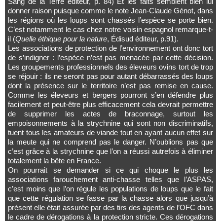
Sang de la Terre éditeur, p. 84) Et les faits semblent bien lui
donner raison puisque comme le note Jean-Claude Génot, dans
les régions où les loups sont chassés l’espèce se porte bien.
C’est notamment le cas chez notre voisin espagnol remarque-t-
il (
Quelle éthique pour la nature
, Édisud éditeur, p.91).
Les associations de protection de l’environnement ont donc tort
de s’indigner : l’espèce n’est pas menacée par cette décision.
Les groupements professionnels des éleveurs ovins tort de trop
se réjouir : ils ne seront pas pour autant débarrassés des loups
dont la présence sur le territoire n’est pas remise en cause.
Comme les éleveurs et bergers pourront s’en défendre plus
facilement et peut-être plus efficacement cela devrait permettre
de supprimer les actes de braconnage, surtout les
empoisonnements à la strychnine qui sont non discriminatifs,
tuent tous les amateurs de viande tout en ayant aucun effet sur
la meute qui ne comprend pas le danger. N’oublions pas que
c’est grâce à la strychnine que l’on a réussi autrefois à éliminer
totalement la bête en France.
On pourrait se demander si ce qui choque le plus les
associations farouchement anti-chasse telles que l’ASPAS,
c’est moins que l’on régule les populations de loups que le fait
que cette régulation se fasse par la chasse alors que jusqu’à
présent elle était assurée par des tirs des agents de l’OFC dans
le cadre de dérogations à la protection stricte. Ces dérogations