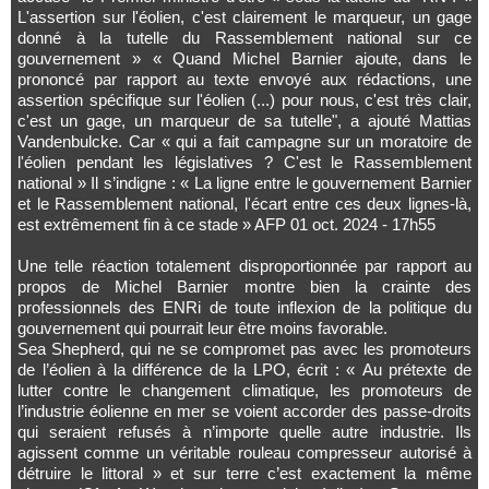
L'assertion sur l'éolien, c'est clairement le marqueur, un gage
donné à la tutelle du Rassemblement national sur ce
gouvernement » « Quand Michel Barnier ajoute, dans le
prononcé par rapport au texte envoyé aux rédactions, une
assertion spécifique sur l'éolien (...) pour nous, c'est très clair,
c'est un gage, un marqueur de sa tutelle", a ajouté Mattias
Vandenbulcke. Car « qui a fait campagne sur un moratoire de
l'éolien pendant les législatives ? C'est le Rassemblement
national » Il s’indigne : « La ligne entre le gouvernement Barnier
et le Rassemblement national, l'écart entre ces deux lignes-là,
est extrêmement fin à ce stade » AFP 01 oct. 2024 - 17h55
Une telle réaction totalement disproportionnée par rapport au
propos de Michel Barnier montre bien la crainte des
professionnels des ENRi de toute inflexion de la politique du
gouvernement qui pourrait leur être moins favorable.
Sea Shepherd, qui ne se compromet pas avec les promoteurs
de l’éolien à la différence de la LPO, écrit : « Au prétexte de
lutter contre le changement climatique, les promoteurs de
l’industrie éolienne en mer se voient accorder des passe-droits
qui seraient refusés à n’importe quelle autre industrie. Ils
agissent comme un véritable rouleau compresseur autorisé à
détruire le littoral » et sur terre c’est exactement la même