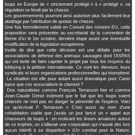
loups en Europe de « strictement protégé » à « protégé », sa
régulation se ferait par la chasse.
Les gouvernements pourront ainsi autoriser plus facilement leur
abattage par l'attribution de quotas de chasse.
Une fois formellement validé en Conseil des ministre EU, cette
proposition sera présentée au secrétariat de la convention de
Berne d'ici le 1er octobre, dernière étape avant une éventuelle
modification de la législation européenne.
Inutile de dire que cette décision est une défaite pour les
associations de défense des animaux sauvages dont l’ASPAS
qui ont tenté de faire capoter le projet par tous les moyens du
lobbying à la pétition internationale. Ce sont les éleveurs, leurs
syndicats et leurs organisations professionnelles qui triomphent.
La situation est elle pour autant aussi dramatique pour
Canis
lupus
que ces associations le clament ?
Des naturalistes comme François Terrasson hier et comme
Jean-Claude Génot estiment que le fait que les loups soient
chassés ne met pas en danger la pérennité de l’espèce. Voici
ce qu’écrivait F. Terrasson « C’est aussi au nom d’une
cohabitation viable que j’avais un jour lancé un « appel aux
chasseurs de loups » : en motivant les tireurs amateurs autour
de ce trophée, on s’allierait une corporation qui n’aurait dès lors
aucun intérêt à sa disparition » (
Un combat pour la Nature
,