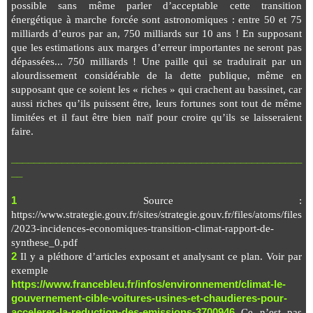
possible sans même parler d’acceptable cette transition
énergétique à marche forcée sont astronomiques : entre 50 et 75
milliards d’euros par an, 750 milliards sur 10 ans ! En supposant
que les estimations aux marges d’erreur importantes ne seront pas
dépassées... 750 milliards ! Une paille qui se traduirait par un
alourdissement considérable de la dette publique, même en
supposant que ce soient les « riches » qui crachent au bassinet, car
aussi riches qu’ils puissent être, leurs fortunes sont tout de même
limitées et il faut être bien naïf pour croire qu’ils se laisseraient
faire.
____________________________________________________
__
1
Source :
https://www.strategie.gouv.fr/sites/strategie.gouv.fr/files/atoms/files
/2023-incidences-economiques-transition-climat-rapport-de-
synthese_0.pdf
2
Il y a pléthore d’articles exposant et analysant ce plan.
Voir par
exemple
https://www.francebleu.fr/infos/environnement/climat-le-
gouvernement-cible-voitures-usines-et-chaudieres-pour-
accelerer-la-reduction-des-emissions-3700946
Ce n’est pas