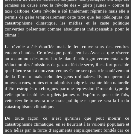
remises en cause avec la révolte des « gilets jaunes » contre la
taxe carbone. Cette révolte a été finalement réprimée mais elle a
permis de geler temporairement cette taxe que les idéologues du
catastrophisme climatique, les médias et la caste politique
converties présentent comme absolument indispensable pour le
climat !
La révolte a été étouffée mais le feu couve sous des cendres
encore chaudes. Ce n’est que partie remise. Avec ce que réserve
au « commun des mortels » le plan d’action gouvernemental » de
réduction des émissions de gaz à effet de serre, il est fort possible
que l’heure soit à nouveau venue. Ce ne sera pas « le soulèvement
de la Terre » mais celui des gens ordinaires. Ils occuperont à
nouveau rues, routes et rondpoints malgré la crainte bien naturelle
d’être estropiés ou éborgnés par une répression féroce du type de
celle qu’ont subi les « gilets jaunes ». Espérons que cette fois,
cette révolte trouvera une issue politique et que ce sera la fin du
catastrophisme climatique.
De toute façon ce n’est qu’ainsi que peut mourir ce
catastrophisme climatique, en se heurtant à la volonté populaire et
non hélas par la force d’arguments empiriquement fondés car ce