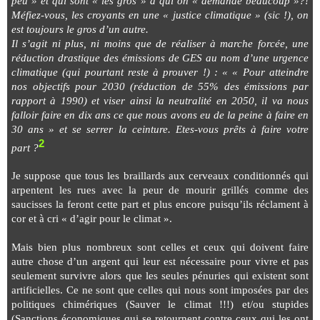
peu » et qui sont « les gros » à qui on « demande beaucoup »?!
Méfiez-vous, les croyants en une « justice climatique » (sic !), on
est toujours le gros d’un autre.
Il s’agit ni plus, ni moins que de réaliser à marche forcée, une
réduction drastique des émissions de GES au nom d’une urgence
climatique (qui pourtant reste à prouver !) : « « Pour atteindre
nos objectifs pour 2030 (réduction de 55% des émissions par
rapport à 1990) et viser ainsi la neutralité en 2050, il va nous
falloir faire en dix ans ce que nous avons eu de la peine à faire en
30 ans » et se serrer la ceinture. Etes-vous prêts à faire votre
2
part ?
Je suppose que tous les braillards aux cerveaux conditionnés qui
arpentent les rues avec la peur de mourir grillés comme des
saucisses la feront cette part et plus encore puisqu’ils réclament à
cor et à cri « d’agir pour le climat ».
Mais bien plus nombreux sont celles et ceux qui doivent faire
autre chose d’un argent qui leur est nécessaire pour vivre et pas
seulement survivre alors que les seules pénuries qui existent sont
artificielles. Ce ne sont que celles qui nous sont imposées par des
politiques chimériques (Sauver le climat !!!) et/ou stupides
(Sanctions économiques qui se retournent contre ceux qui les ont