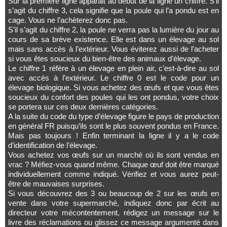
Sur la première ligne apparait au début de la ligne un chiffre. S’il
s’agit du chiffre 3, cela signifie que la poule qui l’a pondu est en
cage. Vous ne l’achèterez donc pas.
S’il s’agit du chiffre 2, la poule ne verra pas la lumière du jour au
cours de sa brève existence. Elle est dans un élevage au sol
mais sans accès à l’extérieur. Vous éviterez aussi de l’acheter
si vous êtes soucieux du bien-être des animaux d’élevage.
Le chiffre 1 réfère à un élevage en plein air, c’est-à-dire au sol
avec accès à l’extérieur. Le chiffre 0 est le code pour un
élevage biologique. Si vous achetez des œufs et que vous êtes
soucieux du confort des poules qui les ont pondus, votre choix
se portera sur ces deux dernières catégories.
A la suite du code du type d’élevage figure le pays de production
en général FR puisqu’ils sont le plus souvent pondus en France.
Mais pas toujours ! Enfin terminant la ligne il y a le code
d’identification de l’élevage.
Vous achetez vos œufs sur un marché où ils sont vendus en
vrac ? Méfiez-vous quand même. Chaque œuf doit être marqué
individuellement comme indiqué. Vérifiez et vous aurez peut-
être de mauvaises surprises.
Si vous découvrez des 3 ou beaucoup de 2 sur les œufs en
vente dans votre supermarché, indiquez donc par écrit au
directeur votre mécontentement, rédigez un message sur le
livre des réclamations ou glissez ce message argumenté dans