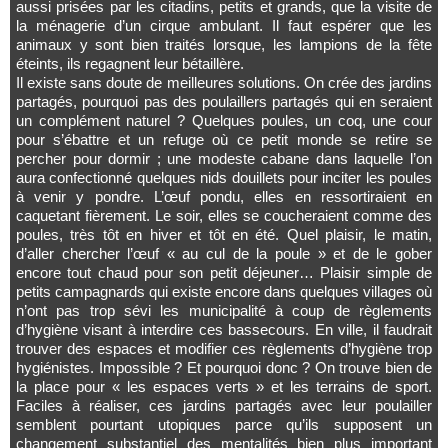
aussi prisées par les citadins, petits et grands, que la visite de
la ménagerie d’un cirque ambulant. Il faut espérer que les
animaux y sont bien traités lorsque, les lampions de la fête
éteints, ils regagnent leur bétaillère.
Il existe sans doute de meilleures solutions. On crée des jardins
partagés, pourquoi pas des poulaillers partagés qui en seraient
un complément naturel ? Quelques poules, un coq, une cour
pour s’ébattre et un refuge où ce petit monde se retire se
percher pour dormir ; une modeste cabane dans laquelle l’on
aura confectionné quelques nids douillets pour inciter les poules
à venir y pondre. L’œuf pondu, elles en ressortiraient en
caquetant fièrement. Le soir, elles se coucheraient comme des
poules, très tôt en hiver et tôt en été. Quel plaisir, le matin,
d’aller chercher l’œuf « au cul de la poule » et de le gober
encore tout chaud pour son petit déjeuner… Plaisir simple de
petits campagnards qui existe encore dans quelques villages où
n’ont pas trop sévi les municipalité à coup de règlements
d’hygiène visant à interdire ces bassecours. En ville, il faudrait
trouver des espaces et modifier ces règlements d’hygiène trop
hygiénistes. Impossible ? Et pourquoi donc ? On trouve bien de
la place pour « les espaces verts » et les terrains de sport.
Faciles à réaliser, ces jardins partagés avec leur poulailler
semblent pourtant utopiques parce qu’ils supposent un
changement substantiel des mentalités bien plus important