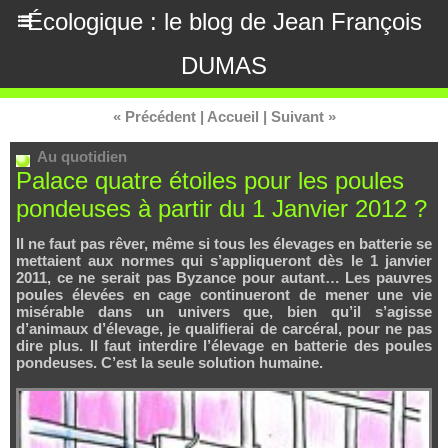
Écologique : le blog de Jean François
DUMAS
« Précédent
|
Accueil
|
Suivant »
Au quotidien
Palace quatre étoiles pour les poules
pondeuses à partir du 1 Janvier 2012 ?
Il ne faut pas rêver, même si tous les élevages en batterie se
mettaient aux normes qui s’appliqueront dès le 1 janvier
2011, ce ne serait pas Byzance pour autant… Les pauvres
poules élevées en cage continueront de mener une vie
misérable dans un univers que, bien qu’il s’agisse
d’animaux d’élevage, je qualifierai de carcéral, pour ne pas
dire plus. Il faut interdire l’élevage en batterie des poules
pondeuses. C’est la seule solution humaine.