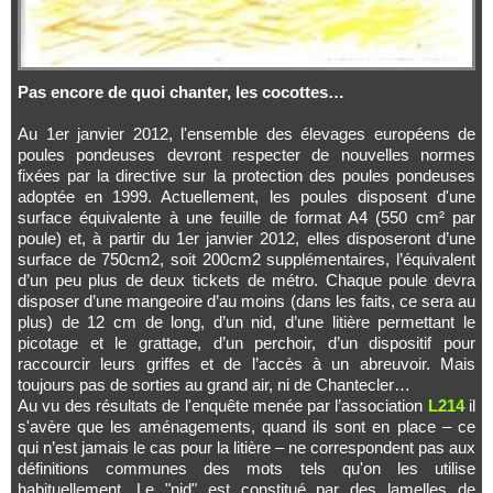
Pas encore de quoi chanter, les cocottes…
Au 1er janvier 2012, l'ensemble des élevages européens de
poules pondeuses devront respecter de nouvelles normes
fixées par la directive sur la protection des poules pondeuses
adoptée en 1999. Actuellement, les poules disposent d'une
surface équivalente à une feuille de format A4 (550 cm² par
poule) et, à partir du 1er janvier 2012, elles disposeront d’une
surface de 750cm2, soit 200cm2 supplémentaires, l’équivalent
d’un peu plus de deux tickets de métro. Chaque poule devra
disposer d’une mangeoire d’au moins (dans les faits, ce sera au
plus) de 12 cm de long, d’un nid, d’une litière permettant le
picotage et le grattage, d’un perchoir, d’un dispositif pour
raccourcir leurs griffes et de l’accès à un abreuvoir. Mais
toujours pas de sorties au grand air, ni de Chantecler…
Au vu des résultats de l'enquête menée par l’association
L214
il
s'avère que les aménagements, quand ils sont en place – ce
qui n’est jamais le cas pour la litière – ne correspondent pas aux
définitions communes des mots tels qu'on les utilise
habituellement. Le "nid" est constitué par des lamelles de