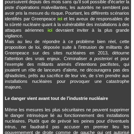
poursuivent depuis des mois sans qu’il soit possible d’écarter la
piste d’opérations malveillantes, les autorités ne semblent pas
avoir pris la mesure du risque. Pourtant, les différents scénarios
identifiés par Greenpeace
ici
et les aveux de responsables de
la sûreté nucléaire quant à la vulnérabilité des installations à des
attaques aériennes
ici
devraient inviter à la plus grande
vigilance.
Mais au lieu de répondre à ce problème bien réel, cette
proposition de loi, déposée suite à l’intrusion de militants de
Greenpeace sur des sites nucléaires en 2013, détourne
l’attention des vrais enjeux. Criminaliser
a posteriori
et pour
l’exemple des militants animés d’intentions pacifistes, qui
jouaient un rôle de lanceurs d’alerte, ne découragera pas des
djhiadistes, prêts au sacrifice de leur vie, de s’en prendre aux
installations nucléaires pour provoquer une catastrophe
majeure.
Le danger vient avant tout de l’industrie nucléaire
Même les mesures les plus sécuritaires ne peuvent supprimer
le danger intrinsèque lié au fonctionnement des installations
nucléaires. Plutôt que de prévoir les peines pour d’éventuels
intrus, ne faudrait-il pas accuser en premier lieu les
gouvernement de droite comme de gauche qui ont autorisé