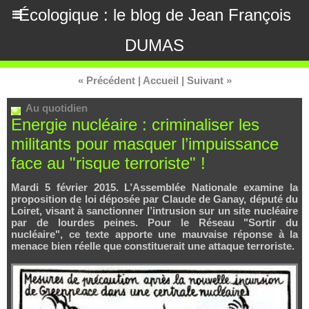
Écologique : le blog de Jean François
DUMAS
« Précédent
|
Accueil
|
Suivant »
Au quotidien
Energie nucléaire : criminaliser les
militants pour masquer l’impuissance
face au "risque terroriste" !
Mardi 5 février 2015. L’Assemblée Nationale examine la
proposition de loi déposée par Claude de Ganay, député du
Loiret, visant à sanctionner l’intrusion sur un site nucléaire
par de lourdes peines. Pour le Réseau "Sortir du
nucléaire", ce texte apporte une mauvaise réponse à la
menace bien réelle que constituerait une attaque terroriste.