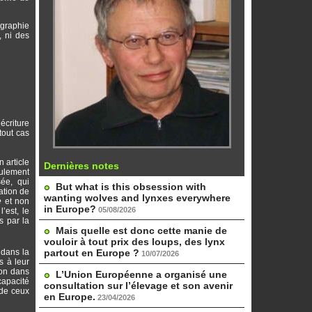
ographie
, ni des
criture
tout cas
 article
Dernières notes
eulement
ée, qui
But what is this obsession with
ation de
wanting wolves and lynxes everywhere
e
et non
in Europe?
05/08/2026
l’est, le
s par la
Mais quelle est donc cette manie de
vouloir à tout prix des loups, des lynx
 dans la
partout en Europe ?
10/07/2026
s à leur
ion dans
L’Union Européenne a organisé une
capacité
consultation sur l’élevage et son avenir
 de ceux
en Europe.
23/04/2026