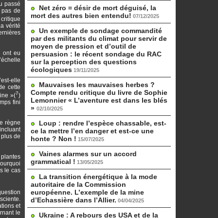
du passé
Net zéro = désir de mort déguisé, la
t pas de
mort des autres bien entendu!
07/12/2025
 critique
a vérité
Un exemple de sondage commandité
ernières
par des militants du climat pour servir de
moyen de pression et d’outil de
n ont eu
persuasion : le récent sondage du RAC
’échelle
sur la perception des questions
écologiques
19/11/2025
est-elle
Mauvaises les mauvaises herbes ?
de cette
Compte rendu critique du livre de Sophie
7
ne »(
)
Lemonnier « L’aventure est dans les blés
mps fini
»
02/10/2025
le règne
Loup : rendre l’espèce chassable, est-
incluant
ce la mettre l’en danger et est-ce une
 plus de
honte ? Non !
15/07/2025
Vaines alarmes sur un accord
 plantes
grammatical !
13/05/2025
pourquoi
s le cas
La transition énergétique à la mode
autoritaire de la Commission
européenne. L’exemple de la mine
question
sciente.
d’Echassière dans l’Allier.
04/04/2025
tions et
rnant le
Ukraine : A rebours des USA et de la