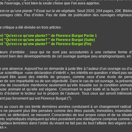
de l’ouvrage, c’est bien la seule chose que l’on aura apprise.
est-ce qu’une plante ? Essai sur la vie végétale
, Seuil 2020, 204 pages, 20€. Bibli
ouvrages cités. Pas d’index. Pas de date de publication des ouvrages originaux
critique a été divisée en trois articles :
itré "Qu'est-ce qu'une plante? " de Florence Burgat Partie 1
itré "Qu'est-ce qu'une plante? " de Florence Burgat (Suite)
itré "Qu'est-ce qu'une plante? " de Florence Burgat (Fin)
cteurs d’emblée : ceux qui ne sont pas accoutumés à une certaine forme d’é
veront bien des développements de cet ouvrage quelque peu amphigouriques, en 
une absence. Aujourd’hui on demande à juste titre à l’auteur d’un ouvrage ou d’un
e scientifique «une déclaration d’intérêt », les intérêts en question n’étant pas s
ouvant être aussi des intérêts de groupes, comme ceux d’une école de pens
ter de son impartialité ou de son objectivité. Dans le cas de cet ouvrage, la présent
ième de couverture mentionne seulement qu’elle travaille sur
la condition animal
ause animale
et qu’elle est végane
.
Concernant le sujet traité et la façon dont il 
is d’éclairer le lecteur sur le propos de l’auteure. Tous ceux qui seront intéressé
1
vent pas forcement qui est Florence Burgat (
)
es au cours de ces trente dernières années conduisent à un changement radical
tes ne peuvent plus être pensées comme des êtres passifs, immobiles, insensible
t, se défendent, se meuvent. Conscientes de leur propre corps et de sa situat
nts sophistiqués impliquent qu’elles possèdent une intelligence comprise comme 
étaux terrestres dans l’ordre du vivant ne fait pas du tout l’affaire des végans et
es ».