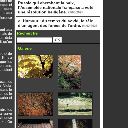
lante ne
Russie qui cherchent la paix,
voque et
l’Assemblée nationale française a voté
quelques
une résolution belligène.
27/03/2025
 animaux
fférence
Humour : Au temps du covid, le zèle
d'un agent des forces de l'ordre.
04/02/2025
uent aux
Recherche
 mais de
est déjà
it qu’un
Galerie
ie et de
Il n’y a
 que les
rphisme.
s soient
 accusés
a Viola
 dans le
antes le
arler et
ndre les
Sa verve
xistence
. » . On