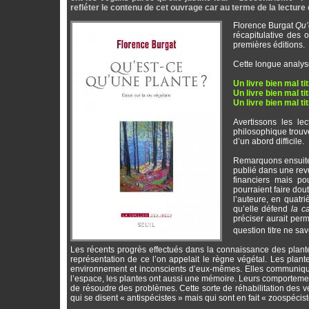
refléter le contenu de cet ouvrage car au terme de la lecture 
Florence Burgat
Qu’
récapitulative des 
premières éditions.
Cette longue analyse 
Un livre bien mal t
Un livre bien mal t
Un livre bien mal t
Avertissons les le
philosophique trou
d’un abord difficile.
Remarquons ensuite 
publié dans une revu
financiers mais p
pourraient faire dou
l’auteure, en quatr
qu’elle défend
la c
préciser aurait perm
question titre ne sa
Les récents progrès effectués dans la connaissance des plant
représentation de ce l’on appelait le règne végétal. Les plan
environnement et inconscients d’eux-mêmes. Elles communiquen
l’espace, les plantes ont aussi une mémoire. Leurs comporteme
de résoudre des problèmes. Cette sorte de réhabilitation des vég
qui se disent « antispécistes » mais qui sont en fait « zoospécist