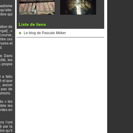
omadisme
qu’elle-
ibre qui
Liste de liens
ation de
rgat] ; «
Le blog de Pascale Méker
(course,
ntre ces
nures et
t.
ie. Dans
ôté, les
s propre
 a fallu
té et que
c, aucun
t pas de
oumons.
du « les
ible les
rites en
ns l’ont
é par la
re qu’il