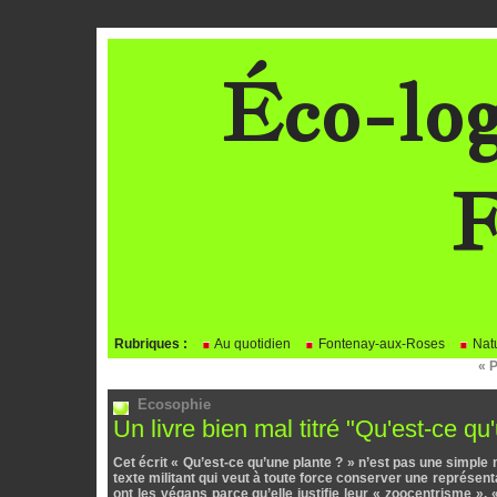
Éco-log
F
BLOG
Rubriques :
Au quotidien
Fontenay-aux-Roses
Natu
« 
Ecosophie
Un livre bien mal titré "Qu'est-ce qu
Cet écrit « Qu’est-ce qu’une plante ? » n’est pas une simple 
texte militant qui veut à toute force conserver une représent
ont les végans parce qu’elle justifie leur « zoocentrisme ».