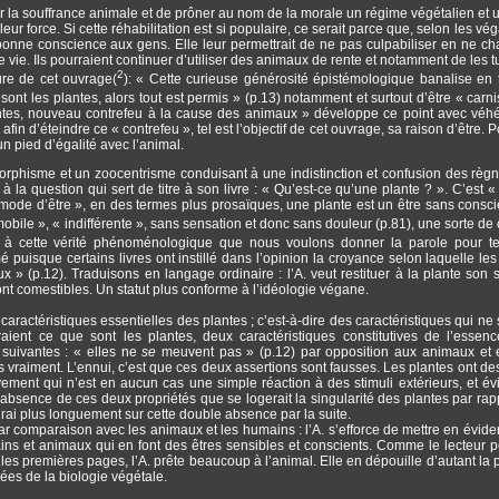
uer la souffrance animale et de prôner au nom de la morale un régime végétalien et
eur force. Si cette réhabilitation est si populaire, ce serait parce que, selon les vé
bonne conscience aux gens. Elle leur permettrait de ne pas culpabiliser en ne c
e vie. Ils pourraient continuer d’utiliser des animaux de rente et notamment de les t
2
ure de cet ouvrage(
): « Cette curieuse générosité épistémologique banalise en 
ont les plantes, alors tout est permis » (p.13) notamment et surtout d’être « carni
 plantes, nouveau contrefeu à la cause des animaux » développe ce point avec vé
afin d’éteindre ce « contrefeu », tel est l’objectif de cet ouvrage, sa raison d’être. 
 un pied d’égalité avec l’animal.
omorphisme et un zoocentrisme conduisant à une indistinction et confusion des règ
la question qui sert de titre à son livre : « Qu’est-ce qu’une plante ? ». C’est «
on mode d’être », en des termes plus prosaïques, une plante est un être sans consci
immobile », « indifférente », sans sensation et donc sans douleur (p.81), une sorte d
t à cette vérité phénoménologique que nous voulons donner la parole pour te
 puisque certains livres ont instillé dans l’opinion la croyance selon laquelle les
» (p.12). Traduisons en langage ordinaire : l’A. veut restituer à la plante son s
t comestibles. Un statut plus conforme à l’idéologie végane.
ractéristiques essentielles des plantes ; c’est-à-dire des caractéristiques qui ne 
ient ce que sont les plantes, deux caractéristiques constitutives de l’essen
s suivantes : « elles ne
se
meuvent pas » (p.12) par opposition aux animaux et 
raiment. L’ennui, c’est que ces deux assertions sont fausses. Les plantes ont de
ement qui n’est en aucun cas une simple réaction à des stimuli extérieurs, et é
’absence de ces deux propriétés que se logerait la singularité des plantes par rap
drai plus longuement sur cette double absence par la suite.
ar comparaison avec les animaux et les humains : l’A. s’efforce de mettre en évid
ns et animaux qui en font des êtres sensibles et conscients. Comme le lecteur p
 les premières pages, l’A. prête beaucoup à l’animal. Elle en dépouille d’autant la p
ncées de la biologie végétale.