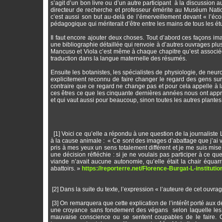
s’agit d’un bon livre ou d’un autre participant à la discussion
directeur de recherche et professeur émérite au Muséum Nation
c’est aussi son but au-delà de l’émerveillement devant « l’écono
pédagogique qui mériterait d’être entre les mains de tous les ét
Il faut encore ajouter deux choses. Tout d’abord ces façons 
une bibliographie détaillée qui renvoie à d’autres ouvrages plus
Mancuso et Viola c’est même à chaque chapitre qu’est associée 
traduction dans la langue maternelle des résumés.
Ensuite les botanistes, les spécialistes de physiologie, de neu
explicitement reconnu de faire changer le regard des gens sur 
contraire que ce regard ne change pas et pour cela appelle à 
ces êtres ce que les cinquante dernières années nous ont appri
et qui vaut aussi pour beaucoup, sinon toutes les autres plantes
[1] Voici ce qu’elle a répondu à une question de la journalist
à la cause animale : « Ce sont des images d’abattage que j’ai v
pris à mes yeux un sens totalement différent et je me suis mise 
une décision réfléchie : si je ne voulais pas participer à ce qu
viande n’avait aucune autonomie, qu’elle était la chair équa
abattoirs. »
https://reporterre.net/Florence-Burgat-L-institutio
[2] Dans la suite du texte, l’expression « l’auteure de cet ouvra
[3] On remarquera que cette explication de l’intérêt porté aux d
une croyance sans fondement des végans selon laquelle les g
mauvaise conscience ou se sentent coupables de le faire. Cel