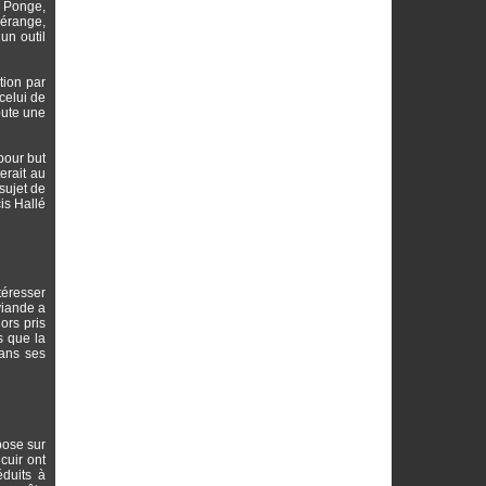
s Ponge,
dérange,
un outil
tion par
celui de
oute une
pour but
erait au
sujet de
is Hallé
téresser
viande a
ors pris
s que la
dans ses
pose sur
cuir ont
éduits à