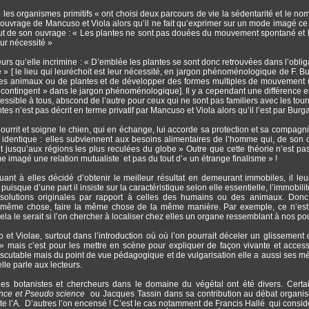
 les organismes primitifs « ont choisi deux parcours de vie la sédentarité et le n
e l’ouvrage de Mancuso et Viola alors qu’il ne fait qu’exprimer sur un mode imagé ce 
ut de son ouvrage : « Les plantes ne sont pas douées du mouvement spontané et l
leur nécessité »
rs qu’elle incrimine : « D’emblée les plantes se sont donc retrouvées dans l’oblig
vre » [ le lieu qui leuréchoit est leur nécessité, en jargon phénoménologique de F. Bu
utres animaux ou de plantes et de développer des formes multiples de mouvement 
é contingent » dans le jargon phénoménologique]. Il y a cependant une différence e
cessible à tous, abscond de l’autre pour ceux qui ne sont pas familiers avec les tour
ntes n’est pas décrit en terme privatif par Mancuso et Viola alors qu’il l’est par Burga
nourrit et soigne le chien, qui en échange, lui accorde sa protection et sa compagn
e identique : elles subviennent aux besoins alimentaires de l’homme qui, de son c
ent jusqu’aux régions les plus reculées du globe » Outre que cette théorie n’est pa
rme imagé une relation mutualiste et pas du tout d’« un étrange finalisme » !
uant à elles décidé d’obtenir le meilleur résultat en demeurant immobiles, il leur
 puisque d’une part il insiste sur la caractéristique selon elle essentielle, l’immobili
s solutions originales par rapport à celles des humains ou des animaux. Don
la même chose, faire la même chose de la même manière. Par exemple, ce n’es
la le serait si l’on chercher à localiser chez elles un organe ressemblant à nos p
et Violae, surtout dans l’introduction où où l’on pourrait déceler un glissement 
» mais c’est pour les mettre en scène pour expliquer de façon vivante et access
discutable mais du point de vue pédagogique et de vulgarisation elle a aussi ses mé
lle parle aux lecteurs.
es botanistes et chercheurs dans le domaine du végétal ont été divers. Certai
nce et Pseudo science
ou Jacques Tassin dans sa contribution au débat organis
te l’A. D’autres l’on encensé ! C’est le cas notamment de Francis Hallé qui considè