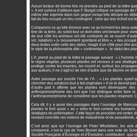
Aucun lecteur de bonne fois ne prendra au pied de la lettre que
». Il est curieux d’ailleurs que F. Burgat critique ce passage d
même elle exprime dans son jargon lorsqu’elle déclare en déb
fait du lieu occupé un lieu contingent ; celui qui leur échoit est 
Comparons ce qu’elle énonce avec ce qu’écrivent les deux auteu
tirer de la terre, du soleil tout ce dont elles ont besoin pour vi
de leur côté les animaux ont été contraints de se nourrir d’a
vol, natation) » [« mouvement spontané et libre », « lieu occup
deux textes outre celle des styles, imagé d’un côté pour être ac
le style de la philosophie dite « continentale » : le statut des pla
L’A. prend au pied de la lettre le passage suivant : « L’homme 
le règne végétal, plusieurs plantes ont recouru à une stratégi
protège contre les insectes, les nourrit et, surtout, les propag
aux auteurs, il ne s’agit ici de rien d’autre que de décrire en te
Autre passage qui suscite l’ire de l’A. : « Les plantes ayant q
chercher des solutions tout à fait originales » Il ne le devrait pas
d’autre part il affirme que les plantes vont développer de
anthropomorphisme des lors que l’on distingue entre faire 
l’anthropomorphisme de considérer que les plantes respirent. Ce
Cela dit, il y a aussi des passages dans l’ouvrage de Mancuso 
plantes le font aussi » au « elles le font comme les humains 
stratégies de pollinisation. Cette façon de procéder est certes 
rendant concrète ces notions de mutualisme et de parasitisme, e
C’est ainsi que sur l’ouvrage de Peter Wholleben, les avis d
condamné, c’est le cas de Yves Brunet dans une note de
Scie
Société Française d’Écologie et d’Évolution, contribution que ci