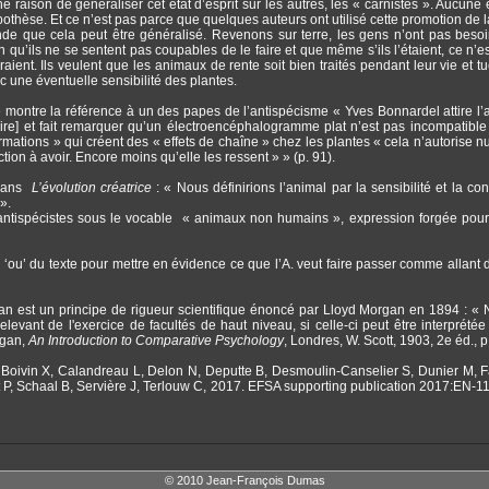
ne raison de généraliser cet état d’esprit sur les autres, les « carnistes ». Aucune
pothèse. Et ce n’est pas parce que quelques auteurs ont utilisé cette promotion de l
nde que cela peut être généralisé. Revenons sur terre, les gens n’ont pas besoi
qu’ils ne se sentent pas coupables de le faire et que même s’ils l’étaient, ce n’es
eraient. Ils veulent que les animaux de rente soit bien traités pendant leur vie et t
vec une éventuelle sensibilité des plantes.
e montre la référence à un des papes de l’antispécisme « Yves Bonnardel attire l’a
re] et fait remarquer qu’un électroencéphalogramme plat n’est pas incompatible
formations » qui créent des « effets de chaîne » chez les plantes « cela n’autorise n
ion à avoir. Encore moins qu’elle les ressent » » (p. 91).
l dans
L’évolution créatrice
: « Nous définirions l’animal par la sensibilité et la co
».
antispécistes sous le vocable « animaux non humains », expression forgée pour 
‘ou’ du texte pour mettre en évidence ce que l’A. veut faire passer comme allant d
gan est un principe de rigueur scientifique énoncé par Lloyd Morgan en 1894 : «
evant de l'exercice de facultés de haut niveau, si celle-ci peut être interprét
rgan,
An Introduction to Comparative Psychology
, Londres, W. Scott, 1903, 2e éd., p
 Boivin X, Calandreau L, Delon N, Deputte B, Desmoulin-Canselier S, Dunier M, F
 P, Schaal B, Servière J, Terlouw C, 2017. EFSA supporting publication 2017:EN-1
© 2010 Jean-François Dumas