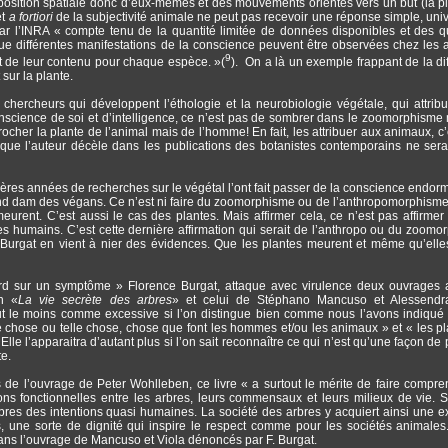
osition spatiale donc d’eux-mêmes et des mouvements orientés vers un but (la p
et
a fortiori
de la subjectivité animale ne peut pas recevoir une réponse simple, uni
 par l’INRA « compte tenu de la quantité limitée de données disponibles et des 
e différentes manifestations de la conscience peuvent être observées chez les
9
 et de leur contenu pour chaque espèce. »(
). On a là un exemple frappant de la di
 sur la plante.
 chercheurs qui développent l’éthologie et la neurobiologie végétale, qui attrib
nscience de soi et d’intelligence, ce n’est pas de sombrer dans le zoomorphisme
cher la plante de l’animal mais de l’homme! En fait, les attribuer aux animaux, c’
ue l’auteur décèle dans les publications des botanistes contemporains ne sera
ères années de recherches sur le végétal l’ont fait passer de la conscience endorm
 grand dam des végans. Ce n’est ni faire du zoomorphisme ou de l’anthropomorphisme. 
urent. C’est aussi le cas des plantes. Mais affirmer cela, ce n’est pas affirmer
s humains. C’est cette dernière affirmation qui serait de l’anthropo ou du zoomo
. Burgat en vient à nier des évidences. Que les plantes meurent et même qu’elle
ard sur un symptôme » Florence Burgat, attaque avec virulence deux ouvrages
en «
La vie secrète des arbres
» et celui de Stéphano Mancuso et Alessendr
out le moins comme excessive si l’on distingue bien comme nous l’avons indiqué
le chose ou telle chose, chose que font les hommes et/ou les animaux » et « les pl
 l’apparaitra d’autant plus si l’on sait reconnaître ce qui n’est qu’une façon de p
te.
 l’ouvrage de Peter Wohlleben, ce livre « a surtout le mérite de faire compre
ons fonctionnelles entre les arbres, leurs commensaux et leurs milieux de vie. 
rbres des intentions quasi humaines. La société des arbres y acquiert ainsi une e
s, une sorte de dignité qui inspire le respect comme pour les sociétés animales
dans l’ouvrage de Mancuso et Viola dénoncés par F. Burgat.