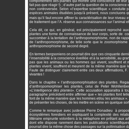
comportement des plantes qui montre une conscience de leur p
fait pas que réagir !) ; d’autre part la question de la conscience 
non controversée. Selon «l’expertise scientifique » conduite
espèces animales étudiées jusqu'à présent, nous concluons qu
mais qu’il faut encore affiner la caractérisation de leur niveau
de traitement que l’A. réserve aux connaissances sur l’animal et
Cela dit, ce qui, en général, est principalement reproché aux
plantes une forme de connaissance de leur corps, sorte de co
succomber à la tentation de l’anthropomorphisme, non de rappro
de l’anthropomorphisme, de telle sorte que le zoomorphisme q
anthropomorphisme de second degré.
En termes bergsoniens on pourrait dire que ces cinquante derni
l’insensibilité à la conscience éveillée et à la sensibilité, au
pas que les animaux ou les hommes qui vivent, souffrent et me
plantes vivent, souffrent et meurent de la même manière que le
Faute de distinguer clairement entre ces deux affirmations, F
vivantes !
Dans le chapitre « l’anthropomorphisation des plantes. Reg
d’anthropomorphiser les plantes, celui de Peter Wohllenb
«
L’intelligence des plantes
». Cette accusation apparaitra à t
paragraphe précédent entre affirmer que « les plantes font tel
font de la même manière que les hommes et/ou les animaux ». Elle
de présenter les choses, de les mettre en scène en quelque sor
Comme le remarque avec justesse Pierre Donadieu à propos de
écosystèmes forestiers en expliquant la complexité des relati
littéraire emprunte volontiers à la métaphore en prêtant aux a
dont elle dispose rarement dans les publications scientifique
pourrait dire la même chose des passages sur la pollinisation 