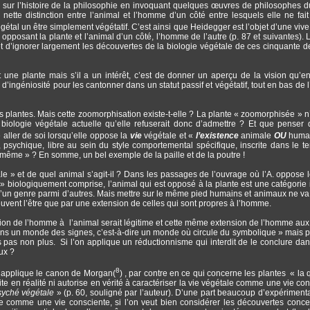
ve sur l’histoire de la philosophie en invoquant quelques œuvres de philosophes 
nette distinction entre l’animal et l’homme d’un côté entre lesquels elle ne fai
 végétal un être simplement végétatif. C’est ainsi que Heidegger est l’objet d’une vive
 opposant la plante et l’animal d’un côté, l’homme de l’autre (p. 87 et suivantes). L
 d’ignorer largement les découvertes de la biologie végétale de ces cinquante d
une plante mais s’il a un intérêt, c’est de donner un aperçu de la vision qu’e
ingéniosité pour les cantonner dans un statut passif et végétatif, tout en bas de l
 plantes. Mais cette zoomorphisation existe-t-elle ? La plante « zoomorphisée » n’
biologie végétale actuelle qu’elle refuserait donc d’admettre ? Et que penser 
 aller de soi lorsqu’elle oppose la
vie
végétale et «
l’existence
animale
OU
humai
 psychique, libre au sein du style comportemental spécifique, inscrite dans le te
e-même » ? En somme, un bel exemple de la paille et de la poutre !
ale » et de quel animal s’agit-il ? Dans les passages de l’ouvrage où l’A. oppose 
 » biologiquement comprise, l’animal qui est opposé à la plante est une catégorie 
 qu’un genre parmi d’autres. Mais mettre sur le même pied humains et animaux ne va
euvent l’être que par une extension de celles qui sont propres à l’homme.
nsion de l’homme à l’animal serait légitime et cette même extension de l’homme aux
s dans un monde des signes, c’est-à-dire un monde où circule du symbolique » mais 
 pas non plus. Si l’on applique un réductionnisme qui interdit de le conclure dan
ux ?
8
r applique le canon de Morgan(
) , par contre en ce qui concerne les plantes « la 
e en réalité ni autorise en vérité à caractériser la vie végétale comme une vie con
psyché végétale
» (p. 60, souligné par l’auteur). D’une part beaucoup d’expérimenta
ale comme une vie consciente, si l’on veut bien considérer les découvertes conce