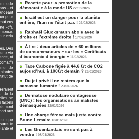
Recette pour la promotion de la
 un mode
démocratie à la mode US
gans – et
22/03/2026
hangeant
uer pour
Israël est un danger pour la planète
tout cas
entière, l'Iran ne l'était pas !
21/03/2026
3
ste »(
).
hémence.
Raphaël Glucksmann aboie avec la
Pour cela
droite et l’extrême droite !
17/02/2026
À lire : deux articles de « 60 millions
nes. Dès
de consommateurs » sur les « Certificats
 une vie
d’économie d’énergie »
ence, ni
11/02/2026
4
e coma(
)
Taxe Carbone figée à 44,6 €/t de CO2
nter de
aujourd’hui, à 100€/t demain ?
23/01/2026
 plantes
tatut de
Du jet privé il ne restera que la
carcasse fumante !
23/01/2026
seraient
ce de la
Dermatose nodulaire contagieuse
elles ne
(DNC) : les organisations animalistes
s façons
démasquées
12/01/2026
videment
port aux
Une charge féroce mais juste contre
Bruno Lemaire
ence que
10/01/2026
ourra le
lante et
Les Groenlandais ne sont pas à
vendre !
08/01/2026