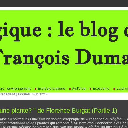
ique : le blog 
rançois Dum
re - environnement
Ecologie pratique
Agit'prop
Ecosophie
La plan
Précédent
|
Accueil
|
Suivant »
'une plante? " de Florence Burgat (Partie 1)
mise au point sur et une élucidation philosophique de « l’essence du végétal », 
ation traditionnelle des plantes qui remonte à Aristote et qui concorde avec cel
 « Ce qu’une végane ne veut pas que soit une plante » eût été un titre plus à