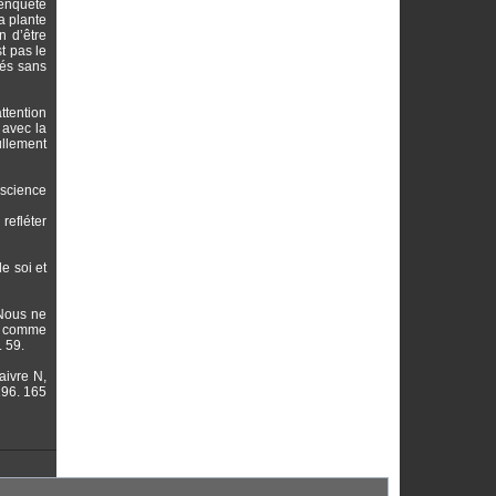
 enquête
a plante
n d’être
t pas le
ués sans
ttention
 avec la
ullement
nscience
refléter
e soi et
 Nous ne
ée comme
. 59.
aivre N,
196. 165