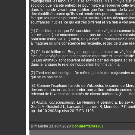
transgresser les tabous qu’ils se sont créés. Mais il n’y a aucu
sociologique n’a été entreprise pour mettre à l’épreuve cette hy
dans le monde vivant pour justifier que l’on mange de la via
déculpabilisés parce qu’ils sont omnivores pour la bonne raison 
fait que les plantes puissent aussi souffrir qui les déculpabilis
souffrances inutiles, ce qui est très différent et n’a rien à voir a
[4] C’est bien ainsi que l’A. considère la vie végétale comme l
sur ce point [tout mouvement n’est pas un mouvement volontai
poursuite d’une vie. (…) Ainsi, s’il y a bien « transmission d’in
à imaginer qu’une conscience les recueille, et décide d’une réact
[5] Cf. la définition de Bergson opposant l’animal au végéta
éveillée, le végétal par la conscience endormie et l’insensibilité 
[6] Les animaux sont souvent désignés par les végans et les 
dans le langage le rejet de l’opposition homme /animal.
[7] C’est moi qui souligne. De même j’ai mis des majuscules au 
qui ne va pas de soi!
[8] Comme l’explique l’article de Wikipédia, le canon de Mor
devons en aucun cas interpréter une action animale comme rel
relevant de l'exercice de facultés de niveau inférieur» (C. L. Mo
[9]
Animal consciousness
, Le Neindre P, Bernard E, Boissy A,
Giurfa M, Guichet J-L, Lansade L, Larrère R, Mormède P, Prunet
pp. doi:10.2903/sp.efsa.2017.EN-1196
Dimanche 21 Juin 2020
Commentaires (0)