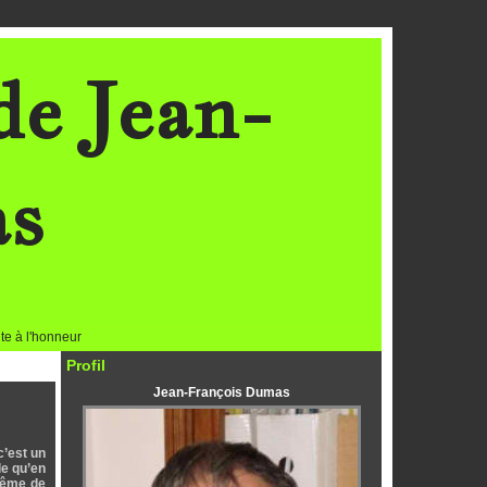
de Jean-
as
te à l'honneur
Profil
Jean-François Dumas
c’est un
le qu’en
 même de