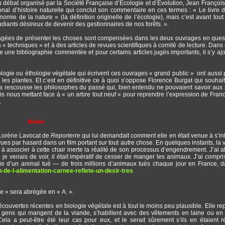
 au débat organisé par la Société Française d’Écologie et d’Évolution, Jean Françoi
al d’histoire naturelle qui conclut son commentaire en ces termes : « Le livre 
mie de la nature » (la définition originelle de l’écologie), mais c’est avant tout 
udiants désireux de devenir des gestionnaires de nos forêts. ».
imagées de présenter les choses sont compensées dans les deux ouvrages en ques
 « techniques » et à des articles de revues scientifiques à comité de lecture. Dans 
une bibliographie commentée et pour certains articles jugés importants, il s’y aj
rologie ou éthologie végétale qui écrivent ces ouvrages « grand public » ont aussi 
les plantes. Et c’est en définitive ce à quoi s’oppose Florence Burgat qui souhait
la rescousse les philosophes du passé qui, bien entendu ne pouvaient savoir aux 
s nous mettant face à « un arbre tout neuf » pour reprendre l’expression de Franc
.
Notes
e Lorène Lavocat de
Reporterre
qui lui demandait comment elle en était venue à s’in
ues par hasard dans un film portant sur tout autre chose. En quelques instants, la 
à associer à cette chair inerte la réalité de son processus d’engendrement. J’ai al
e je venais de voir, il était impératif de cesser de manger les animaux. J’ai compri
rrie d’un animal tué — de trois millions d’animaux tués chaque jour en France, 
n-de-l-alimentation-carnee-reflete-un-desir-tres
ge » sera abrégée en « A. ».
écouvertes récentes en biologie végétale est à tout le moins peu plausible. Elle re
ens qui mangent de la viande, s’habillent avec des vêtements en laine ou en 
a a peut-être été leur cas pour eux, et le serait sûrement s’ils en étaient r