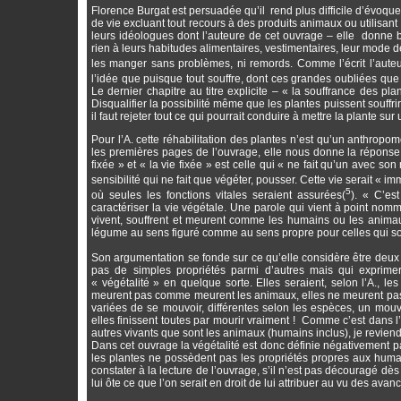
Florence Burgat est persuadée qu’il rend plus difficile d’évoq
de vie excluant tout recours à des produits animaux ou utilisant l
leurs idéologues dont l’auteure de cet ouvrage – elle donne 
rien à leurs habitudes alimentaires, vestimentaires, leur mode d
les manger sans problèmes, ni remords. Comme l’écrit l’aute
l’idée que puisque tout souffre, dont ces grandes oubliées que s
Le dernier chapitre au titre explicite – « la souffrance des
Disqualifier la possibilité même que les plantes puissent souffrir 
il faut rejeter tout ce qui pourrait conduire à mettre la plante sur
Pour l’A. cette réhabilitation des plantes n’est qu’un anthrop
les premières pages de l’ouvrage, elle nous donne la réponse à 
fixée » et « la vie fixée » est celle qui « ne fait qu’un avec s
sensibilité qui ne fait que végéter, pousser. Cette vie serait « 
5
où seules les fonctions vitales seraient assurées(
). « C’es
caractériser la vie végétale. Une parole qui vient à point nommé
vivent, souffrent et meurent comme les humains ou les animaux 
légume au sens figuré comme au sens propre pour celles qui son
Son argumentation se fonde sur ce qu’elle considère être deux ca
pas de simples propriétés parmi d’autres mais qui exprimera
« végétalité » en quelque sorte. Elles seraient, selon l’A., le
meurent pas comme meurent les animaux, elles ne meurent pas v
variées de se mouvoir, différentes selon les espèces, un mouv
elles finissent toutes par mourir vraiment ! Comme c’est dans l
autres vivants que sont les animaux (humains inclus), je revien
Dans cet ouvrage la végétalité est donc définie négativement p
les plantes ne possèdent pas les propriétés propres aux humai
constater à la lecture de l’ouvrage, s’il n’est pas découragé dès
lui ôte ce que l’on serait en droit de lui attribuer au vu des ava