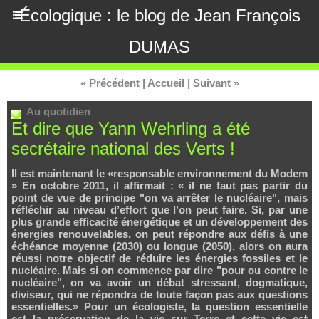
Écologique : le blog de Jean François
DUMAS
« Précédent
|
Accueil
|
Suivant »
Au quotidien
Et dire que Yann Wehrling a été
secrétaire national des Verts !
Il est maintenant le «responsable environnement du Modem
» En octobre 2011, il affirmait : « il ne faut pas partir du
point de vue de principe "on va arrêter le nucléaire", mais
réfléchir au niveau d’effort que l’on peut faire. Si, par une
plus grande efficacité énergétique et un développement des
énergies renouvelables, on peut répondre aux défis à une
échéance moyenne (2030) ou longue (2050), alors on aura
réussi notre objectif de réduire les énergies fossiles et le
nucléaire. Mais si on commence par dire "pour ou contre le
nucléaire", on va avoir un débat stressant, dogmatique,
diviseur, qui ne répondra de toute façon pas aux questions
essentielles.» Pour un écologiste, la question essentielle
est la préservation de la vie sur Terre et cette vie est