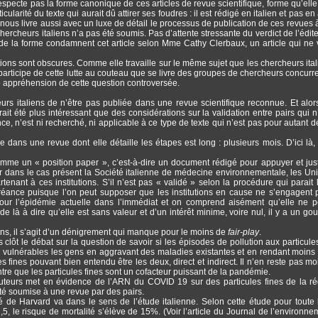
respecte pas la forme canonique de ces articles de revue scientifique, forme qu’elle 
larité du texte qui aurait dû attirer ses foudres : il est rédigé en italien et pas en
le nous livre aussi avec un luxe de détail le processus de publication de ces revues 
chercheurs italiens n’a pas été soumis. Pas d’attente stressante du verdict de l’édite
de la forme condamnent cet article selon Mme Cathy Clerbaux, un article qui ne 
vations sont obscures. Comme elle travaille sur le même sujet que les chercheurs ital
 participe de cette lutte au couteau que se livre des groupes de chercheurs concurr
re appréhension de cette question controversée.
urs italiens de n’être pas publiée dans une revue scientifique reconnue. Et alo
rait été plus intéressant que des considérations sur la validation entre pairs qui n
ence, n’est ni recherché, ni applicable à ce type de texte qui n’est pas pour autant 
e dans une revue dont elle détaille les étapes est long : plusieurs mois. D’ici là,
mme un « position paper », c’est-à-dire un document rédigé pour appuyer et justi
r dans le cas présent la Société italienne de médecine environnementale, les Uni
enant à ces institutions. S’il n’est pas « validé » selon la procédure qui parait 
réance puisque l’on peut supposer que les institutions en cause ne s’engagent 
pour l’épidémie actuelle dans l’immédiat et on comprend aisément qu’elle ne p
e là à dire qu’elle est sans valeur et d’un intérêt minime, voire nul, il y a un gou
ions, il s’agit d’un dénigrement qui manque pour le moins de
fair-play
.
 clôt le débat sur la question de savoir si les épisodes de pollution aux particule
e plus vulnérables les gens en aggravant des maladies existantes et en rendant moins 
es fines pouvant bien entendu être les deux, direct et indirect. Il n’en reste pas moi
montre que les particules fines sont un cofacteur puissant de la pandémie.
auteurs met en évidence de l’ARN du COVID 19 sur des particules fines de la r
 été soumise à une revue par des pairs.
 de Harvard va dans le sens de l’étude italienne. Selon cette étude pour toute
5, le risque de mortalité s’élève de 15%. (Voir l’article du Journal de l’environne