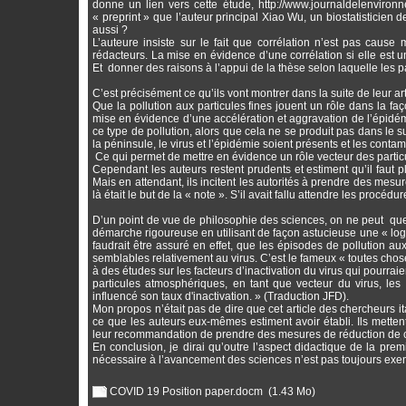
donne un lien vers cette étude, http://www.journaldelenvironnem
« preprint » que l’auteur principal Xiao Wu, un biostatisticien de
aussi ?
L’auteure insiste sur le fait que corrélation n’est pas cause 
rédacteurs. La mise en évidence d’une corrélation si elle est u
Et donner des raisons à l’appui de la thèse selon laquelle les par
C’est précisément ce qu’ils vont montrer dans la suite de leur art
Que la pollution aux particules fines jouent un rôle dans la fa
mise en évidence d’une accélération et aggravation de l’épidém
ce type de pollution, alors que cela ne se produit pas dans le
la péninsule, le virus et l’épidémie soient présents et les contam
Ce qui permet de mettre en évidence un rôle vecteur des partic
Cependant les auteurs restent prudents et estiment qu’il faut p
Mais en attendant, ils incitent les autorités à prendre des mesur
là était le but de la « note ». S’il avait fallu attendre les pr
D’un point de vue de philosophie des sciences, on ne peut que
démarche rigoureuse en utilisant de façon astucieuse une « logiq
faudrait être assuré en effet, que les épisodes de pollution au
semblables relativement au virus. C’est le fameux « toutes chose
à des études sur les facteurs d’inactivation du virus qui pourrai
particules atmosphériques, en tant que vecteur du virus, les
influencé son taux d'inactivation. » (Traduction JFD).
Mon propos n’était pas de dire que cet article des chercheurs it
ce que les auteurs eux-mêmes estiment avoir établi. Ils metten
leur recommandation de prendre des mesures de réduction de cett
En conclusion, je dirai qu’outre l’aspect didactique de la prem
nécessaire à l’avancement des sciences n’est pas toujours exempte
COVID 19 Position paper.docm
(1.43 Mo)