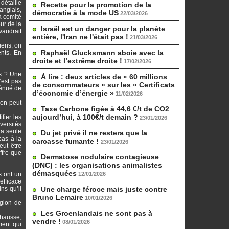
détaille
Recette pour la promotion de la
 anglais,
démocratie à la mode US
22/03/2026
à comité
ur de la
Israël est un danger pour la planète
vaudrait
entière, l'Iran ne l'était pas !
21/03/2026
iens, on
Raphaël Glucksmann aboie avec la
ents. En
droite et l’extrême droite !
17/02/2026
rs ? Une
À lire : deux articles de « 60 millions
’est pas
de consommateurs » sur les « Certificats
dénué de
d’économie d’énergie »
11/02/2026
 on peut
Taxe Carbone figée à 44,6 €/t de CO2
aujourd’hui, à 100€/t demain ?
fier les
23/01/2026
versités
la seule
Du jet privé il ne restera que la
pas à la
carcasse fumante !
23/01/2026
eut être
ffre que
Dermatose nodulaire contagieuse
(DNC) : les organisations animalistes
démasquées
s ont un
12/01/2026
efficace
ns qu’il
Une charge féroce mais juste contre
Bruno Lemaire
10/01/2026
égion de
Les Groenlandais ne sont pas à
 hausse,
vendre !
08/01/2026
ment qui