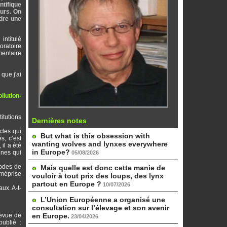
ntifique
eurs. On
ndre une
n
intitulé
oratoire
mentaire
 que j'ai
llution-
titutions
Dernières notes
cles qui
But what is this obsession with
s, c’est
wanting wolves and lynxes everywhere
il a été
in Europe?
ines qui
05/08/2026
sodes de
Mais quelle est donc cette manie de
 méprise
vouloir à tout prix des loups, des lynx
partout en Europe ?
10/07/2026
ux. A-t-
L’Union Européenne a organisé une
consultation sur l’élevage et son avenir
revue de
en Europe.
23/04/2026
publié :