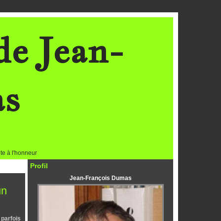
de Jean-
as
te à l'honneur
Profil
Jean-François Dumas
un
 parfois