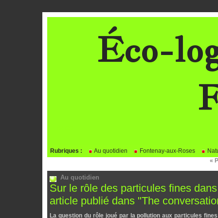
Éco-log
F
BLOG
Rubriques :
Au quotidien
Fontenay-aux-Roses
Natu
« 
Au quotidien
Sur le rôle des particules fines da
article publié dans "The conversati
La question du rôle joué par la pollution aux particules fin