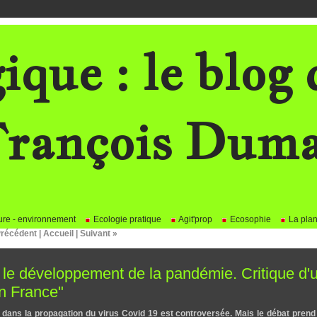
ique : le blog 
rançois Dum
re - environnement
Ecologie pratique
Agit'prop
Ecosophie
La plan
Précédent
|
Accueil
|
Suivant »
ns le développement de la pandémie. Critique d'
on France"
es dans la propagation du virus Covid 19 est controversée. Mais le débat prend