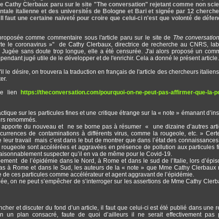
e Cathy Clerbaux paru sur le site "The conversation" rejetant comme non scie
ale italienne et des universités de Bologne et Bari et signée par 12 cherch
 Il faut une certaine naïveté pour croire que celui-ci n'est que volonté de défe
 proposée comme commentaire sous l'article paru sur le site de
The conversatio
rte le coronavirus »" de Cathy Clerbaux, directrice de recherche au CNRS, lab
 Jugée sans doute trop longue, elle a été censurée. J'ai alors proposé un com
pendant jugé utile de le développer et de l'enrichir. Cela a donné le présent article.
 le désire, on trouvera la traduction en français de l'article des chercheurs italiens
er.
 ce lien
https://theconversation.com/pourquoi-on-ne-peut-pas-affirmer-que-la-po
actique sur les particules fines et une critique étrange sur la « note » émanant d’ins
eurs renommés.
 apporte du nouveau et ne se borne pas à résumer « une dizaine d’autres arti
ccurrences de contaminations à différents virus, comme la rougeole, etc. » Certe
 leur travail mais c’est dans le but de montrer que dans l’état des connaissances, 
 rougeole sont accélérées et aggravées en présence de pollution aux particules f
c raisonnablement suspecter qu’il en va de même pour le Covid-19.
ement de l’épidémie dans le Nord, à Rome et dans le sud de l’Italie, lors d’épi
s pas à Rome et dans le Sud, les auteurs de la « note » que Mme Cathy Clerbaux
e de ces particules comme accélérateur et agent aggravant de l’épidémie.
étudiée, on ne peut s’empêcher de s’interroger sur les assertions de Mme Cathy Clerba
er et discuter du fond d’un article, il faut que celui-ci est été publié dans une 
n un plan consacré, faute de quoi d’ailleurs il ne serait effectivement pas 