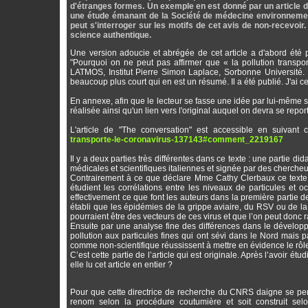
d'étranges formes. Un exemple en est donné par un article d
une étude émanant de la Société de médecine environnement
peut s'interroger sur les motifs de cet avis de non-recevoir.
science authentique.
Une version adoucie et abrégée de cet article a d'abord été
"Pourquoi on ne peut pas affirmer que « la pollution transpo
LATMOS, Institut Pierre Simon Laplace, Sorbonne Université.
beaucoup plus court qui en est un résumé. Il a été publié. J'ai ce
En annexe, afin que le lecteur se fasse une idée par lui-même s'il
réalisée ainsi qu'un lien vers l'original auquel on devra se report
L'article de "The conversation" est accessible en suivant
transporte-le-coronavirus-137143#comment_2219167
Il y a deux parties très différentes dans ce texte : une partie did
médicales et scientifiques italiennes et signée par des cherch
Contrairement à ce que déclare Mme Cathy Clerbaux ce texte
étudient les corrélations entre les niveaux de particules et o
effectivement ce que font les auteurs dans la première partie de
établi que les épidémies de la grippe aviaire, du RSV ou de la
pourraient être des vecteurs de ces virus et que l’on peut don
Ensuite par une analyse fine des différences dans le développ
pollution aux particules fines qui ont sévi dans le Nord mai
comme non-scientifique réussissent à mettre en évidence le rôl
C’est cette partie de l’article qui est originale. Après l’avoir 
elle lu cet article en entier ?
Pour que cette directrice de recherche du CNRS daigne se pench
renom selon la procédure coutumière et soit construit selo