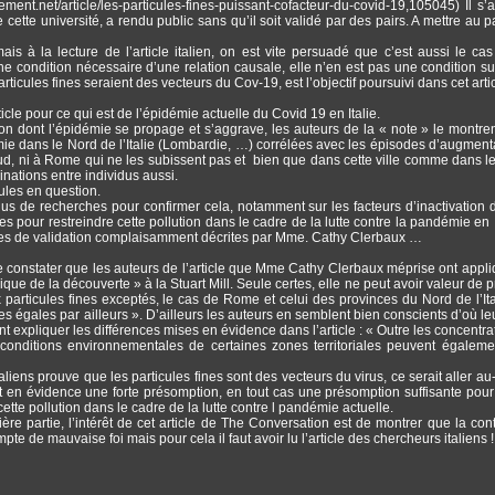
ent.net/article/les-particules-fines-puissant-cofacteur-du-covid-19,105045) Il s’a
 cette université, a rendu public sans qu’il soit validé par des pairs. A mettre au p
mais à la lecture de l’article italien, on est vite persuadé que c’est aussi le ca
ne condition nécessaire d’une relation causale, elle n’en est pas une condition suf
ticules fines seraient des vecteurs du Cov-19, est l’objectif poursuivi dans cet artic
icle pour ce qui est de l’épidémie actuelle du Covid 19 en Italie.
çon dont l’épidémie se propage et s’aggrave, les auteurs de la « note » le montren
ie dans le Nord de l’Italie (Lombardie, …) corrélées avec les épisodes d’augment
 sud, ni à Rome qui ne les subissent pas et bien que dans cette ville comme dans l
inations entre individus aussi.
ules en question.
lus de recherches pour confirmer cela, notamment sur les facteurs d’inactivation d
es pour restreindre cette pollution dans le cadre de la lutte contre la pandémie en It
océdures de validation complaisamment décrites par Mme. Cathy Clerbaux …
 constater que les auteurs de l’article que Mme Cathy Clerbaux méprise ont appl
ue de la découverte » à la Stuart Mill. Seule certes, elle ne peut avoir valeur de pr
x particules fines exceptés, le cas de Rome et celui des provinces du Nord de l’Ita
s égales par ailleurs ». D’ailleurs les auteurs en semblent bien conscients d’où le
ent expliquer les différences mises en évidence dans l’article : « Outre les concentra
 conditions environnementales de certaines zones territoriales peuvent égaleme
aliens prouve que les particules fines sont des vecteurs du virus, ce serait aller au
t en évidence une forte présomption, en tout cas une présomption suffisante pour j
e pollution dans le cadre de la lutte contre l pandémie actuelle.
ière partie, l’intérêt de cet article de The Conversation est de montrer que la con
 de mauvaise foi mais pour cela il faut avoir lu l’article des chercheurs italiens !