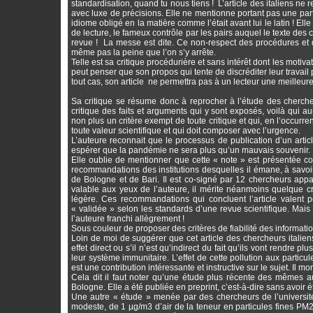
standardisation, quand tu nous tiens ! L’article des italiens ne 
avec luxe de précisions. Elle ne mentionne portant pas une particu
idiome obligé en la matière comme l’était avant lui le latin ! El
de lecture, le fameux contrôle par les pairs auquel le texte des 
revue ! La messe est dite. Ce non-respect des procédures et 
même pas la peine que l’on s’y arrête.
Telle est sa critique procédurière et sans intérêt dont les moti
peut penser que son propos qui tente de discréditer leur travail
tout cas, son article ne permettra pas à un lecteur une meilleu
Sa critique se résume donc à reprocher à l’étude des cherche
critique des faits et arguments qui y sont exposés, voilà qui au
non plus un critère exempt de toute critique et qui, en l’occurr
toute valeur scientifique et qui doit composer avec l’urgence.
L’auteure reconnait que le processus de publication d’un articl
espérer que la pandémie ne sera plus qu’un mauvais souvenir.
Elle oublie de mentionner que cette « note » est présentée co
recommandations des institutions desquelles il émane, à savoi
de Bologne et de Bari. Il est co-signé par 12 chercheurs appart
valable aux yeux de l’auteure, il mérite néanmoins quelque c
légère. Ces recommandations qui concluent l’article valent 
« validée » selon les standards d’une revue scientifique. Mais d
l’auteure franchi allègrement !
Sous couleur de proposer des critères de fiabilité des informat
Loin de moi de suggérer que cet article des chercheurs italiens
effet direct ou s’il n’est qu’indirect du fait qu’ils vont rendr
leur système immunitaire. L’effet de cette pollution aux particul
est une contribution intéressante et instructive sur le sujet. Il 
Cela dit il faut noter qu’une étude plus récente des mêmes 
Bologne. Elle a été publiée en preprint, c’est-à-dire sans avoir
Une autre « étude » menée par des chercheurs de l’université
modeste, de 1 µg/m3 d’air de la teneur en particules fines PM2,