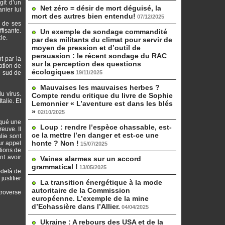
git d’un
Net zéro = désir de mort déguisé, la
anier lui
mort des autres bien entendu!
07/12/2025
s de ses
fisante.
Un exemple de sondage commandité
le.
par des militants du climat pour servir de
moyen de pression et d’outil de
persuasion : le récent sondage du RAC
t par la
sur la perception des questions
ation de
écologiques
e sud de
19/11/2025
Mauvaises les mauvaises herbes ?
u virus.
Compte rendu critique du livre de Sophie
alie. Et
Lemonnier « L’aventure est dans les blés
»
02/10/2025
iqué une
Loup : rendre l’espèce chassable, est-
euve. Il
ce la mettre l’en danger et est-ce une
lie sont
honte ? Non !
ur appel
15/07/2025
tions de
nt avoir
Vaines alarmes sur un accord
grammatical !
13/05/2025
-delà de
ustifier
La transition énergétique à la mode
autoritaire de la Commission
troverse
européenne. L’exemple de la mine
d’Echassière dans l’Allier.
04/04/2025
Ukraine : A rebours des USA et de la