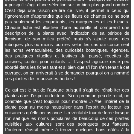
» puisqu’il s’agit d’une sélection sur un bien plus grand nombre.
C’est déjà une raison de lire ce livre, il permet à ceux qui
l’ignoreraient d’apprendre que les fleurs de champs ce ne sont
pas seulement les coquelicots, les marguerites et les bleuets.
Chaque fiche est illustrée d’une aquarelle et comprend une
description de la plante avec l’indication de sa période de
floraison, de son milieu préféré mais s’y ajoute aussi des
rubriques plus ou moins fournies selon les cas qui concernent
les noms vernaculaires, des curiosités botaniques, légendes,
des pratiques rituelles et festives du passé, recettes de
cuisines, contes pour enfants … L’aspect agricole reste peu
abordé dans les fiches tant et si bien que s’i l’on s’en tenait à cet
ouvrage, on en arriverait à se demander pourquoi on a nommé
ces plantes des mauvaises herbes !
Ce qui est le but de l’auteure puisqu’il s’agit de réhabiliter ces
plantes dans l’esprit du lecteur. Si on prend un peu de recul, on
constate que c’est toujours pour montrer
in fine
l’intérêt de la
plante pour au moins neutraliser dans l’esprit du lecteur les
nuisances qu’elle occasionne. Un véritable tour de force lorsque
l’on sait que les noms populaires de beaucoup de ces plantes
nuisibles aux cultures sont des sobriquets peu flatteurs.
L’auteure réussit même à trouver quelques bons côtés à la