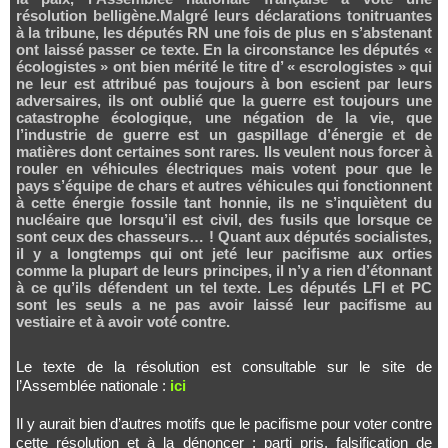
résolution belligène.Malgré leurs déclarations tonitruantes
à la tribune, les députés RN une fois de plus en s’abstenant
ont laissé passer ce texte. En la circonstance les députés «
écologistes » ont bien mérité le titre d’ « escrologistes » qui
ne leur est attribué pas toujours à bon escient par leurs
adversaires, ils ont oublié que la guerre est toujours une
catastrophe écologique, une négation de la vie, que
l’industrie de guerre est un gaspillage d’énergie et de
matières dont certaines sont rares. Ils veulent nous forcer à
rouler en véhicules électriques mais votent pour que le
pays s’équipe de chars et autres véhicules qui fonctionnent
à cette énergie fossile tant honnie, ils ne s’inquiètent du
nucléaire que lorsqu’il est civil, des fusils que lorsque ce
sont ceux des chasseurs… ! Quant aux députés socialistes,
il y a longtemps qui ont jeté leur pacifisme aux orties
comme la plupart de leurs principes, il n’y a rien d’étonnant
à ce qu’ils défendent un tel texte. Les députés LFI et PC
sont les seuls a ne pas avoir laissé leur pacifisme au
vestiaire et à avoir voté contre.
Le texte de la résolution est consultable sur le site de
l’Assemblée nationale :
ici
Il y aurait bien d’autres motifs que le pacifisme pour voter contre
cette résolution et à la dénoncer : parti pris, falsification de