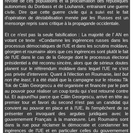
révolte de ces populations et la proclamation des républiques
autonomes du Donbass et de Louhansk, entrainant une guerre
civile. Dire que cette guerre civile qui a suivi est le fait
d’opération de déstabilisation menée par les Russes est un
mensonge repris sans critique à la propagande occidentale.
Et ce n’est pas la seule falsification : La majorité de l’ AN en
votant ce texte «Condamne les ingérences russes dans les
processus démocratiques de l’UE et dans les scrutins moldave,
géorgien et roumain» alors que ces ingérences sont plutôt le fait
de l’UE dans le cas de la Géorgie dont le processus électoral
présidentiel a été reconnu sincère, alors que de sérieux doutes
planent sur le référendum moldave dans lequel l’UE ne s’est
pas privée d’intervenir. Quant à l’élection en Roumanie,
last but
non the least
, il a été établi que la campagne sur le réseau Tik
Tok de Călin Georgescu a été organisée et financée par le parti
au pouvoir pour réaliser un coup tordu qui s’est retourné contre
lui. Et aujourd’hui parce que Călin Georgescu, arrivé en tête au
premier tour et favori du second n’est pas un candidat qui
convient au pouvoir en place et à l’UE, ils l’empêchent de se
présenter en invoquant des arguties juridiques avec le
gouvernement Français à la manœuvre. Les Roumains sont
dans la rue pour réclamer la démocratie et condamner les
ingérences de l’UE et en particulier celles du gouvernement