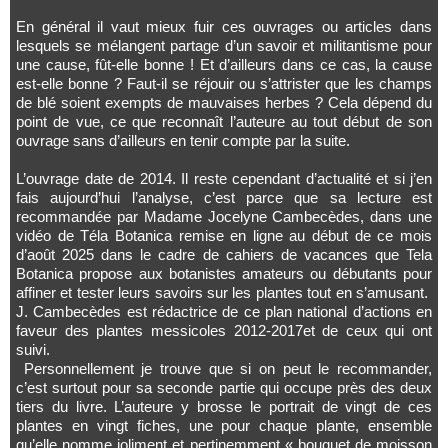
En général il vaut mieux fuir ces ouvrages ou articles dans
lesquels se mélangent partage d’un savoir et militantisme pour
une cause, fût-elle bonne ! Et d’ailleurs dans ce cas, la cause
est-elle bonne ? Faut-il se réjouir ou s’attrister que les champs
de blé soient exempts de mauvaises herbes ? Cela dépend du
point de vue, ce que reconnaît l’auteure au tout début de son
ouvrage sans d’ailleurs en tenir compte par la suite.
L’ouvrage date de 2014. Il reste cependant d’actualité et si j’en
fais aujourd’hui l’analyse, c’est parce que sa lecture est
recommandée par Madame Jocelyne
Cambecèdes
, dans une
vidéo de Téla Botanica remise en ligne au début de ce mois
d’août 2025 dans le cadre de cahiers de vacances que Tela
Botanica propose aux botanistes amateurs ou débutants pour
affiner et tester leurs savoirs sur les plantes tout en s’amusant.
J. Cambecèdes est rédactrice de ce plan national d’actions en
faveur des plantes messicoles 2012-2017et de ceux qui ont
suivi.
Personnellement je trouve que si on peut le recommander,
c’est surtout pour sa seconde partie qui occupe près des deux
tiers du livre. L’auteure y brosse le portrait de vingt de ces
plantes en vingt fiches, une pour chaque plante, ensemble
qu’elle nomme joliment et pertinemment « bouquet de moisson