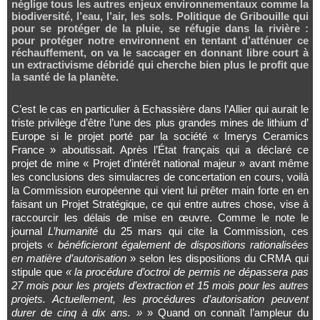
néglige tous les autres enjeux environnementaux comme la
biodiversité, l’eau, l’air, les sols. Politique de Gribouille qui
pour se protéger de la pluie, se réfugie dans la rivière :
pour protéger notre environnent en tentant d’atténuer ce
réchauffement, on va le saccager en donnant libre court à
un extractivisme débridé qui cherche bien plus le profit que
la santé de la planète.
C’est le cas en particulier à Echassière dans l’Allier qui aurait le
triste privilège d’être l’une des plus grandes mines de lithium d’
Europe si le projet porté par la société « Imerys Ceramics
France » aboutissait. Après l’État français qui a déclaré ce
projet de mine « Projet d’intérêt national majeur » avant même
les conclusions des simulacres de concertation en cours, voilà
la Commission européenne qui vient lui prêter main forte en en
faisant un Projet Stratégique, ce qui entre autres chose, vise à
raccourcir les délais de mise en œuvre. Comme le note le
journal
L’humanité
du 25 mars qui cite la Commission, ces
projets
« bénéficieront également de dispositions rationalisées
en matière d’autorisation
» selon les dispositions du CRMA qui
stipule que
« la procédure d’octroi de permis ne dépassera pas
27 mois pour les projets d’extraction et 15 mois pour les autres
projets. Actuellement, les procédures d’autorisation peuvent
durer de cinq à dix ans. »
» Quand on connaît l’ampleur du