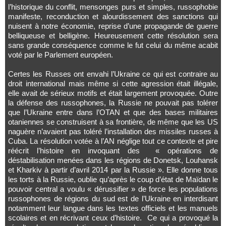
l’historique du conflit, mensonges purs et simples, russophobie
manifeste, reconduction et alourdissement des sanctions qui
nuisent à notre économie, reprise d’une propagande de guerre
belliqueuse et belligène. Heureusement cette résolution sera
sans grande conséquence comme le fut celui du même acabit
voté par le Parlement européen.
Certes les Russes ont envahi l’Ukraine ce qui est contraire au
droit international mais même si cette agression était illégale,
elle avait de sérieux motifs et était largement provoquée. Outre
la défense des russophones, la Russie ne pouvait pas tolérer
que l’Ukraine entre dans l’OTAN et que des bases militaires
otaniennes se construisent à sa frontière, de même que les US
naguère n’avaient pas toléré l’installation des missiles russes à
Cuba. La résolution votée à l’AN néglige tout ce contexte et pire
réécrit l’histoire en invoquant des « opérations de
déstabilisation menées dans les régions de Donetsk, Louhansk
et Kharkiv à partir d’avril 2014 par la Russie ». Elle donne tous
les torts à la Russie, oublie qu’après le coup d’état de Maïdan le
pouvoir central a voulu « dérussifier » de force les populations
russophones de régions du sud est de l’Ukraine en interdisant
notamment leur langue dans les textes officiels et les manuels
scolaires et en récrivant ceux d’histoire. Ce qui a provoqué la