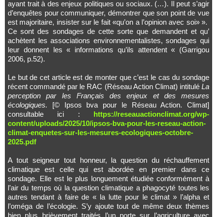
ayant trait à des enjeux politiques ou sociaux. (…). Il peut s’agir
d’enquêtes pour communiquer, démontrer que son point de vue
est majoritaire, insister sur le fait «qu’on a l’opinion avec soi» ».
Ce sont des sondages de cette sorte que demandent et qu’
achètent les associations environnementalistes, sondages qui
leur donnent les « informations qu’ils attendent « (Garrigou
2006, p.52).
Le but de cet article est de monter que c’est le cas du sondage
récent commandé par le RAC (Réseau Action Climat) intitulé
La
perception par les Français des enjeux et des mesures
écologiques.
[© Ipsos bva pour le Réseau Action. Climat]
consultable ici :
https://reseauactionclimat.org/wp-
content/uploads/2025/10/ipsos-bva-pour-les-reseau-action-
climat-enquetes-sur-les-mesures-ecologiques-octobre-
2025.pdf
A tout seigneur tout honneur, la question du réchauffement
climatique est celle qui est abordée en premier dans ce
sondage. Elle est le plus longuement étudiée conformément à
l’air du temps où la question climatique a phagocyté toutes les
autres tendant à faire de « la lutte pour le climat » l’alpha et
l’oméga de l’écologie. S’y ajoute tout de même deux thèmes
bien plus brièvement traités l’un porte sur l’agriculture avec