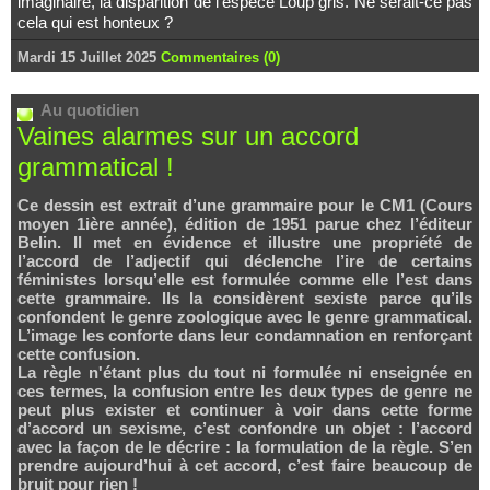
imaginaire, la disparition de l’espèce Loup gris. Ne serait-ce pas
cela qui est honteux ?
Mardi 15 Juillet 2025
Commentaires (0)
Au quotidien
Vaines alarmes sur un accord
grammatical !
Ce dessin est extrait d’une grammaire pour le CM1 (Cours
moyen 1ière année), édition de 1951 parue chez l’éditeur
Belin. Il met en évidence et illustre une propriété de
l’accord de l’adjectif qui déclenche l’ire de certains
féministes lorsqu’elle est formulée comme elle l’est dans
cette grammaire. Ils la considèrent sexiste parce qu’ils
confondent le genre zoologique avec le genre grammatical.
L’image les conforte dans leur condamnation en renforçant
cette confusion.
La règle n'étant plus du tout ni formulée ni enseignée en
ces termes, la confusion entre les deux types de genre ne
peut plus exister et continuer à voir dans cette forme
d’accord un sexisme, c’est confondre un objet : l’accord
avec la façon de le décrire : la formulation de la règle. S’en
prendre aujourd’hui à cet accord, c’est faire beaucoup de
bruit pour rien !