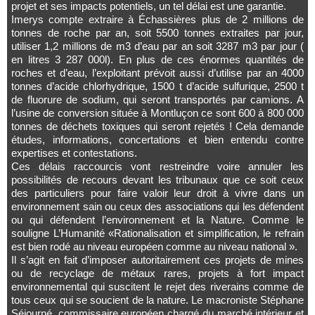
projet et ses impacts potentiels, un tel délai est une garantie.
Imerys compte extraire à Échassières plus de 2 millions de
tonnes de roche par an, soit 5500 tonnes extraites par jour,
utiliser 1,2 millions de m3 d’eau par an soit 3287 m3 par jour (
en litres 3 287 000l). En plus de ces énormes quantités de
roches et d’eau, l’exploitant prévoit aussi d’utilise par an 4000
tonnes d’acide chlorhydrique, 1500 t d’acide sulfurique, 2500 t
de fluorure de sodium, qui seront transportés par camions. A
l’usine de conversion située à Montluçon ce sont 600 à 800 000
tonnes de déchets toxiques qui seront rejetés ! Cela demande
études, informations, concertations et bien entendu contre
expertises et contestations.
Ces délais raccourcis vont restreindre voire annuler les
possibilités de recours devant les tribunaux que ce soit ceux
des particuliers pour faire valoir leur droit à vivre dans un
environnement sain ou ceux des associations qui les défendent
ou qui défendent l’environnement et la Nature. Comme le
souligne L’Humanité «Rationalisation et simplification, le refrain
est bien rodé au niveau européen comme au niveau national ».
Il s’agit en fait d’imposer autoritairement ces projets de mines
ou de recyclage de métaux rares, projets à fort impact
environnemental qui suscitent le rejet des riverains comme de
tous ceux qui se soucient de la nature. Le macroniste Stéphane
Séjourné, commissaire européen chargé du marché intérieur et