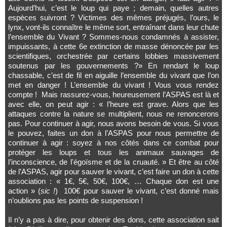
Aujourd’hui, c’est le loup qui paye ; demain, quelles autres
espèces suivront ? Victimes des mêmes préjugés, l’ours, le
lynx, vont-ils connaître le même sort, entraînant dans leur chute
l’ensemble du Vivant ? Sommes-nous condamnés à assister,
impuissants, à cette 6e extinction de masse dénoncée par les
scientifiques, orchestrée par certains lobbies massivement
soutenus par les gouvernements ?» En rendant le loup
chassable, c’est de fil en aiguille l’ensemble du vivant que l’on
met en danger ! L’ensemble du vivant ! Vous vous rendez
compte ! Mais rassurez-vous, heureusement l’ASPAS est là et
avec elle, on peut agir : « l’heure est grave. Alors que les
attaques contre la nature se multiplient, nous ne renoncerons
pas. Pour continuer à agir, nous avons besoin de vous. Si vous
le pouvez, faites un don à l’ASPAS pour nous permettre de
continuer à agir : soyez à nos côtés dans ce combat pour
protéger les loups et tous les animaux sauvages de
l’inconscience, de l'égoïsme et de la cruauté. » Et être au côté
de l’ASPAS, agir pour sauver le vivant, c’est faire un don à cette
association : « 1€, 5€, 50€, 100€, … Chaque don est une
action » (
sic !
) 100€ pour sauver le vivant, c’est donné mais
n’oublions pas les points de suspension !
Il n’y a pas à dire, pour obtenir des dons, cette association sait