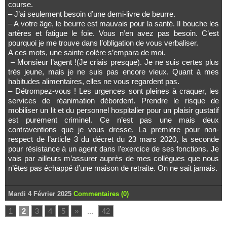
course.
– J’ai seulement besoin d’une demi-livre de beurre.
– A votre âge, le beurre est mauvais pour la santé. Il bouche les
artères et fatigue le foie. Vous n’en avez pas besoin. C’est
pourquoi je me trouve dans l’obligation de vous verbaliser.
A ces mots, une sainte colère s’empara de moi.
– Monsieur l’agent !(Je criais presque). Je ne suis certes plus
très jeune, mais je ne suis pas encore vieux. Quant à mes
habitudes alimentaires, elles ne vous regardent pas.
– Détrompez-vous ! Les urgences sont pleines à craquer, les
services de réanimation débordent. Prendre le risque de
mobiliser un lit et du personnel hospitalier pour un plaisir gustatif
est purement criminel. Ce n’est pas une mais deux
contraventions que je vous dresse. La première pour non-
respect de l’article 3 du décret du 23 mars 2020, la seconde
pour résistance à un agent dans l’exercice de ses fonctions. Je
vais par ailleurs m’assurer auprès de mes collègues que nous
n’êtes pas échappé d’une maison de retraite. On ne sait jamais.
Mardi 4 Février 2025
Commentaires (0)
1
2
3
4
5
»
...
42