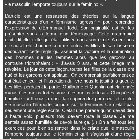
«le masculin l’emporte toujours sur le féminin» ».
L’article est une ressassée des théories sur la langue
caractéristiques d’un « féminisme agressif » pour reprendre
l’expression de d’Emmanuel Todd. Son originalité est de les
présenter sous la forme d’un témoignage. Cette grammaire
était, dit-elle, celle qui était utilisée dans son école. A neuf ans
elle aurait été choquée comme toutes les filles de sa classe en
découvrant cette règle qui assurait la victoire et la domination
des hommes sur les femmes alors que les garçons au
contraire triomphaient : « J’avais 9 ans, et cette image m’a
révoltée. Le jour de cette leçon, toutes les filles de la classe ont
hué et les garçons ont applaudi. On comprenait parfaitement ce
qui était en jeu –et l’illustration du livre nous le jetait à la gueule.
Les filles perdaient la partie. Guillaume et Quentin ont claironné:
«Vous êtes moins fortes, vous êtes moins fortes» » Choquée et
humiliée : « Il nous a donc fallu apprendre par cœur et réciter
«le masculin l’emporte toujours sur le féminin». Ce n’était pas
seulement une règle écrite. C’était une phrase qu’on devait dire
à haute voix, plusieurs fois, devant toute la classe. Je me
sentais assez humiliée de devoir faire ça. (..) On a fait tous les
exercices pour bien se rentrer dans le crâne que le masculin
l’emporte toujours sur le féminin et qu’il s’agissait d’une règle