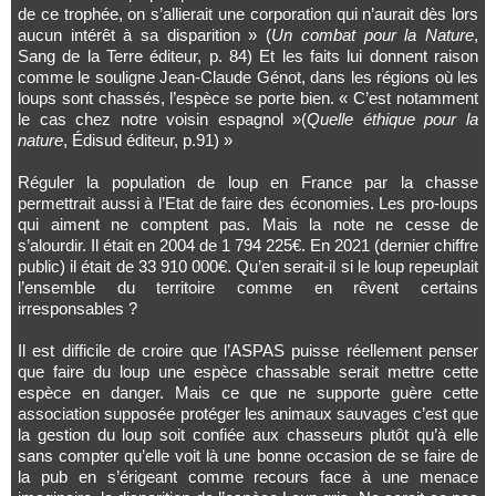
de ce trophée, on s’allierait une corporation qui n’aurait dès lors
aucun intérêt à sa disparition » (
Un combat pour la Nature
,
Sang de la Terre éditeur, p. 84) Et les faits lui donnent raison
comme le souligne Jean-Claude Génot, dans les régions où les
loups sont chassés, l’espèce se porte bien. « C’est notamment
le cas chez notre voisin espagnol »(
Quelle éthique pour la
nature
, Édisud éditeur, p.91) »
Réguler la population de loup en France par la chasse
permettrait aussi à l’Etat de faire des économies. Les pro-loups
qui aiment ne comptent pas. Mais la note ne cesse de
s’alourdir. Il était en 2004 de 1 794 225€. En 2021 (dernier chiffre
public) il était de 33 910 000€. Qu’en serait-il si le loup repeuplait
l’ensemble du territoire comme en rêvent certains
irresponsables ?
Il est difficile de croire que l’ASPAS puisse réellement penser
que faire du loup une espèce chassable serait mettre cette
espèce en danger. Mais ce que ne supporte guère cette
association supposée protéger les animaux sauvages c’est que
la gestion du loup soit confiée aux chasseurs plutôt qu’à elle
sans compter qu’elle voit là une bonne occasion de se faire de
la pub en s’érigeant comme recours face à une menace