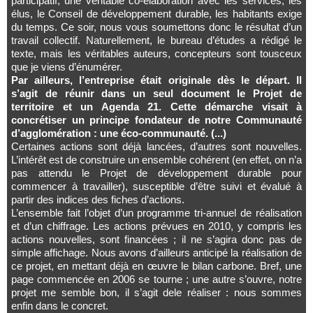
participatif, une véritable co-élaboration avec les services, les
élus, le Conseil de développement durable, les habitants exige
du temps. Ce soir, nous vous soumettons donc le résultat d’un
travail collectif. Naturellement, le bureau d’études a rédigé le
texte, mais les véritables auteurs, concepteurs sont tousceux
que je viens d’énumérer.
Par ailleurs, l’entreprise était originale dès le départ. Il
s’agit de réunir dans un seul document le Projet de
territoire et un Agenda 21. Cette démarche visait à
concrétiser un principe fondateur de notre Communauté
d’agglomération : une éco-communauté. (...)
Certaines actions sont déjà lancées, d’autres sont nouvelles.
L’intérêt est de construire un ensemble cohérent (en effet, on n’a
pas attendu le Projet de développement durable pour
commencer à travailler), susceptible d’être suivi et évalué à
partir des indices des fiches d’actions.
L’ensemble fait l’objet d’un programme tri-annuel de réalisation
et d’un chiffrage. Les actions prévues en 2010, y compris les
actions nouvelles, sont financées ; il ne s’agira donc pas de
simple affichage. Nous avons d’ailleurs anticipé la réalisation de
ce projet, en mettant déjà en œuvre le bilan carbone. Bref, une
page commencée en 2006 se tourne ; une autre s’ouvre, notre
projet me semble bon, il s’agit dele réaliser : nous sommes
enfin dans le concret.