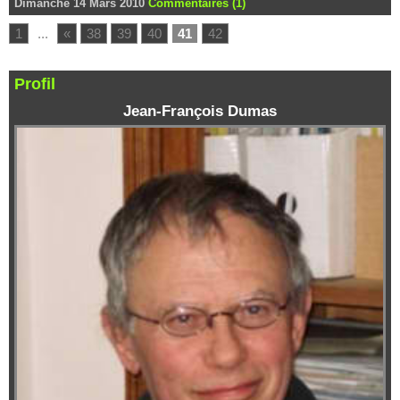
Dimanche 14 Mars 2010
Commentaires (1)
1
...
«
38
39
40
41
42
Profil
Jean-François Dumas