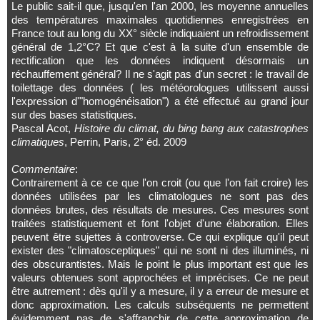
Le public sait-il que, jusqu'en l'an 2000, les moyenne annuelles
des températures maximales quotidiennes enregistrées en
France tout au long du XX° siècle indiquaient un refroidissement
général de 1,2°C? Et que c'est à la suite d'un ensemble de
rectification que les données indiquent désormais un
réchauffement général? Il ne s'agit pas d'un secret : le travail de
toilettage des données ( les météorologues utilissent aussi
l'expression d'"homogénéisation") a été effectué au grand jour
sur des bases statistiques.
Pascal Acot,
Histoire du climat, du bing bang aux catastrophes
climatiques
, Perrin, Paris, 2° éd. 2009
Commentaire
:
Contrairement à ce ce que l'on croit (ou que l'on fait croire) les
données utilisées par les climatologues ne sont pas des
données brutes, des résultats de mesures. Ces mesures sont
traitées statistiquement et font l'objet d'une élaboration. Elles
peuvent être sujettes à controverse. Ce qui explique qu'il peut
exister des "climatosceptiques" qui ne sont ni des illuminés, ni
des obscurantistes. Mais le point le plus important est que les
valeurs obtenues sont approchées et imprécises. Ce ne peut
être autrement : dès qu'il y a mesure, il y a erreur de mesure et
donc approximation. Les calculs subséquents ne permettent
évidemment pas de s'affranchir de cette approximation de