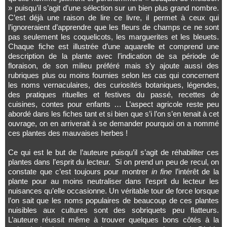
» puisqu’il s’agit d’une sélection sur un bien plus grand nombre.
C’est déjà une raison de lire ce livre, il permet à ceux qui
l’ignoreraient d’apprendre que les fleurs de champs ce ne sont
pas seulement les coquelicots, les marguerites et les bleuets.
Chaque fiche est illustrée d’une aquarelle et comprend une
description de la plante avec l’indication de sa période de
floraison, de son milieu préféré mais s’y ajoute aussi des
rubriques plus ou moins fournies selon les cas qui concernent
les noms vernaculaires, des curiosités botaniques, légendes,
des pratiques rituelles et festives du passé, recettes de
cuisines, contes pour enfants … L’aspect agricole reste peu
abordé dans les fiches tant et si bien que s’i l’on s’en tenait à cet
ouvrage, on en arriverait à se demander pourquoi on a nommé
ces plantes des mauvaises herbes !
Ce qui est le but de l’auteure puisqu’il s’agit de réhabiliter ces
plantes dans l’esprit du lecteur. Si on prend un peu de recul, on
constate que c’est toujours pour montrer
in fine
l’intérêt de la
plante pour au moins neutraliser dans l’esprit du lecteur les
nuisances qu’elle occasionne. Un véritable tour de force lorsque
l’on sait que les noms populaires de beaucoup de ces plantes
nuisibles aux cultures sont des sobriquets peu flatteurs.
L’auteure réussit même à trouver quelques bons côtés à la