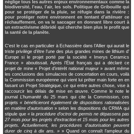
néglige tous les autres enjeux environnementaux comme la
biodiversité, l’eau, l’air, les sols. Politique de Gribouille qui
pour se protéger de la pluie, se réfugie dans la rivière :
pour protéger notre environnent en tentant d’atténuer ce
réchauffement, on va le saccager en donnant libre court à
un extractivisme débridé qui cherche bien plus le profit que
la santé de la planète.
C’est le cas en particulier à Echassière dans l’Allier qui aurait le
triste privilège d’être l’une des plus grandes mines de lithium d’
Europe si le projet porté par la société « Imerys Ceramics
France » aboutissait. Après l’État français qui a déclaré ce
projet de mine « Projet d’intérêt national majeur » avant même
les conclusions des simulacres de concertation en cours, voilà
la Commission européenne qui vient lui prêter main forte en en
faisant un Projet Stratégique, ce qui entre autres chose, vise à
raccourcir les délais de mise en œuvre. Comme le note le
journal
L’humanité
du 25 mars qui cite la Commission, ces
projets
« bénéficieront également de dispositions rationalisées
en matière d’autorisation
» selon les dispositions du CRMA qui
stipule que
« la procédure d’octroi de permis ne dépassera pas
27 mois pour les projets d’extraction et 15 mois pour les autres
projets. Actuellement, les procédures d’autorisation peuvent
durer de cinq à dix ans. »
» Quand on connaît l’ampleur du