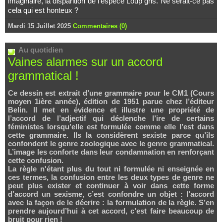
imaginaire, la disparition de l’espèce Loup gris. Ne serait-ce pas
cela qui est honteux ?
Mardi 15 Juillet 2025
Commentaires (0)
Au quotidien
Vaines alarmes sur un accord
grammatical !
Ce dessin est extrait d’une grammaire pour le CM1 (Cours
moyen 1ière année), édition de 1951 parue chez l’éditeur
Belin. Il met en évidence et illustre une propriété de
l’accord de l’adjectif qui déclenche l’ire de certains
féministes lorsqu’elle est formulée comme elle l’est dans
cette grammaire. Ils la considèrent sexiste parce qu’ils
confondent le genre zoologique avec le genre grammatical.
L’image les conforte dans leur condamnation en renforçant
cette confusion.
La règle n'étant plus du tout ni formulée ni enseignée en
ces termes, la confusion entre les deux types de genre ne
peut plus exister et continuer à voir dans cette forme
d’accord un sexisme, c’est confondre un objet : l’accord
avec la façon de le décrire : la formulation de la règle. S’en
prendre aujourd’hui à cet accord, c’est faire beaucoup de
bruit pour rien !