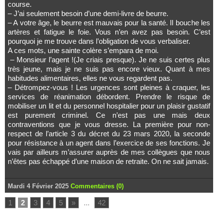
course.
– J’ai seulement besoin d’une demi-livre de beurre.
– A votre âge, le beurre est mauvais pour la santé. Il bouche les
artères et fatigue le foie. Vous n’en avez pas besoin. C’est
pourquoi je me trouve dans l’obligation de vous verbaliser.
A ces mots, une sainte colère s’empara de moi.
– Monsieur l’agent !(Je criais presque). Je ne suis certes plus
très jeune, mais je ne suis pas encore vieux. Quant à mes
habitudes alimentaires, elles ne vous regardent pas.
– Détrompez-vous ! Les urgences sont pleines à craquer, les
services de réanimation débordent. Prendre le risque de
mobiliser un lit et du personnel hospitalier pour un plaisir gustatif
est purement criminel. Ce n’est pas une mais deux
contraventions que je vous dresse. La première pour non-
respect de l’article 3 du décret du 23 mars 2020, la seconde
pour résistance à un agent dans l’exercice de ses fonctions. Je
vais par ailleurs m’assurer auprès de mes collègues que nous
n’êtes pas échappé d’une maison de retraite. On ne sait jamais.
Mardi 4 Février 2025
Commentaires (0)
1
2
3
4
5
»
...
42