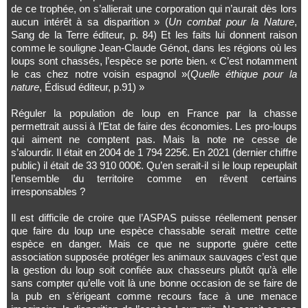
de ce trophée, on s’allierait une corporation qui n’aurait dès lors
aucun intérêt à sa disparition » (
Un combat pour la Nature
,
Sang de la Terre éditeur, p. 84) Et les faits lui donnent raison
comme le souligne Jean-Claude Génot, dans les régions où les
loups sont chassés, l’espèce se porte bien. « C’est notamment
le cas chez notre voisin espagnol »(
Quelle éthique pour la
nature
, Édisud éditeur, p.91) »
Réguler la population de loup en France par la chasse
permettrait aussi à l’Etat de faire des économies. Les pro-loups
qui aiment ne comptent pas. Mais la note ne cesse de
s’alourdir. Il était en 2004 de 1 794 225€. En 2021 (dernier chiffre
public) il était de 33 910 000€. Qu’en serait-il si le loup repeuplait
l’ensemble du territoire comme en rêvent certains
irresponsables ?
Il est difficile de croire que l’ASPAS puisse réellement penser
que faire du loup une espèce chassable serait mettre cette
espèce en danger. Mais ce que ne supporte guère cette
association supposée protéger les animaux sauvages c’est que
la gestion du loup soit confiée aux chasseurs plutôt qu’à elle
sans compter qu’elle voit là une bonne occasion de se faire de
la pub en s’érigeant comme recours face à une menace