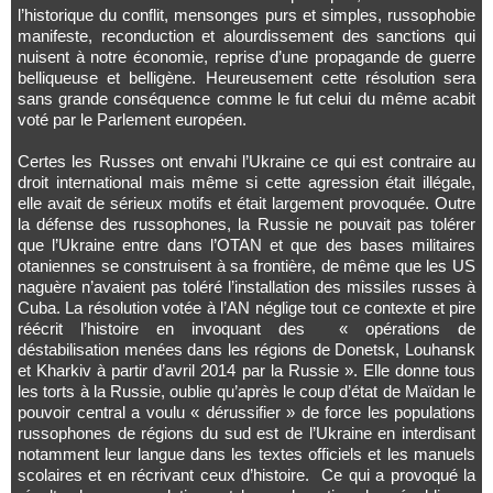
l’historique du conflit, mensonges purs et simples, russophobie
manifeste, reconduction et alourdissement des sanctions qui
nuisent à notre économie, reprise d’une propagande de guerre
belliqueuse et belligène. Heureusement cette résolution sera
sans grande conséquence comme le fut celui du même acabit
voté par le Parlement européen.
Certes les Russes ont envahi l’Ukraine ce qui est contraire au
droit international mais même si cette agression était illégale,
elle avait de sérieux motifs et était largement provoquée. Outre
la défense des russophones, la Russie ne pouvait pas tolérer
que l’Ukraine entre dans l’OTAN et que des bases militaires
otaniennes se construisent à sa frontière, de même que les US
naguère n’avaient pas toléré l’installation des missiles russes à
Cuba. La résolution votée à l’AN néglige tout ce contexte et pire
réécrit l’histoire en invoquant des « opérations de
déstabilisation menées dans les régions de Donetsk, Louhansk
et Kharkiv à partir d’avril 2014 par la Russie ». Elle donne tous
les torts à la Russie, oublie qu’après le coup d’état de Maïdan le
pouvoir central a voulu « dérussifier » de force les populations
russophones de régions du sud est de l’Ukraine en interdisant
notamment leur langue dans les textes officiels et les manuels
scolaires et en récrivant ceux d’histoire. Ce qui a provoqué la