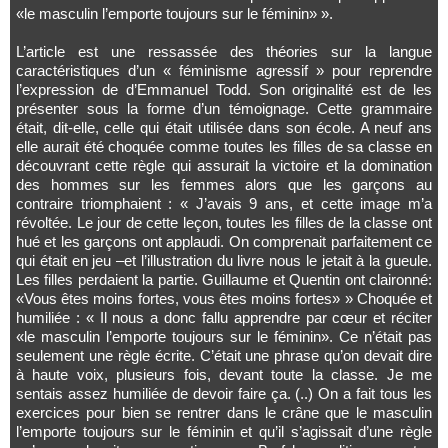
«le masculin l’emporte toujours sur le féminin» ».
L’article est une ressassée des théories sur la langue
caractéristiques d’un « féminisme agressif » pour reprendre
l’expression de d’Emmanuel Todd. Son originalité est de les
présenter sous la forme d’un témoignage. Cette grammaire
était, dit-elle, celle qui était utilisée dans son école. A neuf ans
elle aurait été choquée comme toutes les filles de sa classe en
découvrant cette règle qui assurait la victoire et la domination
des hommes sur les femmes alors que les garçons au
contraire triomphaient : « J’avais 9 ans, et cette image m’a
révoltée. Le jour de cette leçon, toutes les filles de la classe ont
hué et les garçons ont applaudi. On comprenait parfaitement ce
qui était en jeu –et l’illustration du livre nous le jetait à la gueule.
Les filles perdaient la partie. Guillaume et Quentin ont claironné:
«Vous êtes moins fortes, vous êtes moins fortes» » Choquée et
humiliée : « Il nous a donc fallu apprendre par cœur et réciter
«le masculin l’emporte toujours sur le féminin». Ce n’était pas
seulement une règle écrite. C’était une phrase qu’on devait dire
à haute voix, plusieurs fois, devant toute la classe. Je me
sentais assez humiliée de devoir faire ça. (..) On a fait tous les
exercices pour bien se rentrer dans le crâne que le masculin
l’emporte toujours sur le féminin et qu’il s’agissait d’une règle