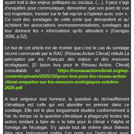
ayant trait à des enjeux politiques ou sociaux. (…). Il peut s’agir
d’enquêtes pour communiquer, démontrer que son point de vue
est majoritaire, insister sur le fait «qu’on a l’opinion avec soi» ».
Ce sont des sondages de cette sorte que demandent et qu’
achètent les associations environnementalistes, sondages qui
leur donnent les « informations qu’ils attendent « (Garrigou
2006, p.52).
Le but de cet article est de monter que c’est le cas du sondage
récent commandé par le RAC (Réseau Action Climat) intitulé
La
perception par les Français des enjeux et des mesures
écologiques.
[© Ipsos bva pour le Réseau Action. Climat]
consultable ici :
https://reseauactionclimat.org/wp-
content/uploads/2025/10/ipsos-bva-pour-les-reseau-action-
climat-enquetes-sur-les-mesures-ecologiques-octobre-
2025.pdf
A tout seigneur tout honneur, la question du réchauffement
climatique est celle qui est abordée en premier dans ce
sondage. Elle est le plus longuement étudiée conformément à
l’air du temps où la question climatique a phagocyté toutes les
autres tendant à faire de « la lutte pour le climat » l’alpha et
l’oméga de l’écologie. S’y ajoute tout de même deux thèmes
bien plus brièvement traités l’un porte sur l’agriculture avec