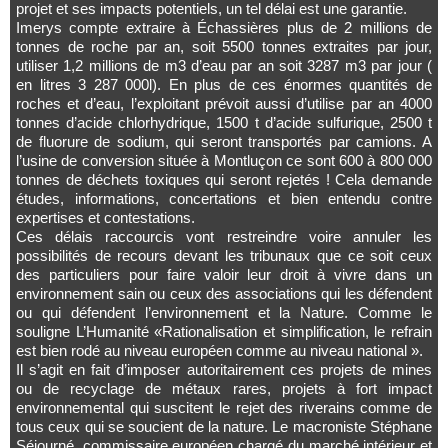
projet et ses impacts potentiels, un tel délai est une garantie.
Imerys compte extraire à Échassières plus de 2 millions de
tonnes de roche par an, soit 5500 tonnes extraites par jour,
utiliser 1,2 millions de m3 d’eau par an soit 3287 m3 par jour (
en litres 3 287 000l). En plus de ces énormes quantités de
roches et d’eau, l’exploitant prévoit aussi d’utilise par an 4000
tonnes d’acide chlorhydrique, 1500 t d’acide sulfurique, 2500 t
de fluorure de sodium, qui seront transportés par camions. A
l’usine de conversion située à Montluçon ce sont 600 à 800 000
tonnes de déchets toxiques qui seront rejetés ! Cela demande
études, informations, concertations et bien entendu contre
expertises et contestations.
Ces délais raccourcis vont restreindre voire annuler les
possibilités de recours devant les tribunaux que ce soit ceux
des particuliers pour faire valoir leur droit à vivre dans un
environnement sain ou ceux des associations qui les défendent
ou qui défendent l’environnement et la Nature. Comme le
souligne L’Humanité «Rationalisation et simplification, le refrain
est bien rodé au niveau européen comme au niveau national ».
Il s’agit en fait d’imposer autoritairement ces projets de mines
ou de recyclage de métaux rares, projets à fort impact
environnemental qui suscitent le rejet des riverains comme de
tous ceux qui se soucient de la nature. Le macroniste Stéphane
Séjourné, commissaire européen chargé du marché intérieur et