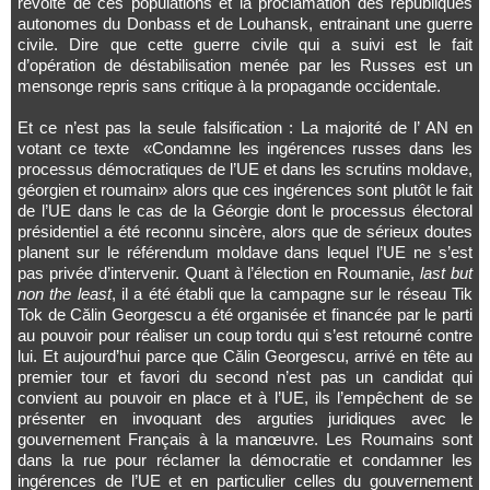
révolte de ces populations et la proclamation des républiques
autonomes du Donbass et de Louhansk, entrainant une guerre
civile. Dire que cette guerre civile qui a suivi est le fait
d’opération de déstabilisation menée par les Russes est un
mensonge repris sans critique à la propagande occidentale.
Et ce n’est pas la seule falsification : La majorité de l’ AN en
votant ce texte «Condamne les ingérences russes dans les
processus démocratiques de l’UE et dans les scrutins moldave,
géorgien et roumain» alors que ces ingérences sont plutôt le fait
de l’UE dans le cas de la Géorgie dont le processus électoral
présidentiel a été reconnu sincère, alors que de sérieux doutes
planent sur le référendum moldave dans lequel l’UE ne s’est
pas privée d’intervenir. Quant à l’élection en Roumanie,
last but
non the least
, il a été établi que la campagne sur le réseau Tik
Tok de Călin Georgescu a été organisée et financée par le parti
au pouvoir pour réaliser un coup tordu qui s’est retourné contre
lui. Et aujourd’hui parce que Călin Georgescu, arrivé en tête au
premier tour et favori du second n’est pas un candidat qui
convient au pouvoir en place et à l’UE, ils l’empêchent de se
présenter en invoquant des arguties juridiques avec le
gouvernement Français à la manœuvre. Les Roumains sont
dans la rue pour réclamer la démocratie et condamner les
ingérences de l’UE et en particulier celles du gouvernement