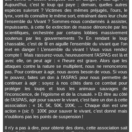
Aujourd’hui, c’est le loup qui paye ; demain, quelles autres
espèces suivront ? Victimes des mêmes préjugés, l’ours, le
lynx, vont-ils connaître le même sort, entraînant dans leur chute
l’ensemble du Vivant ? Sommes-nous condamnés à assister,
impuissants, à cette 6e extinction de masse dénoncée par les
scientifiques, orchestrée par certains lobbies massivement
soutenus par les gouvernements ?» En rendant le loup
chassable, c’est de fil en aiguille l’ensemble du vivant que l’on
met en danger ! L’ensemble du vivant ! Vous vous rendez
compte ! Mais rassurez-vous, heureusement l’ASPAS est là et
avec elle, on peut agir : « l’heure est grave. Alors que les
attaques contre la nature se multiplient, nous ne renoncerons
pas. Pour continuer à agir, nous avons besoin de vous. Si vous
le pouvez, faites un don à l’ASPAS pour nous permettre de
continuer à agir : soyez à nos côtés dans ce combat pour
protéger les loups et tous les animaux sauvages de
l’inconscience, de l'égoïsme et de la cruauté. » Et être au côté
de l’ASPAS, agir pour sauver le vivant, c’est faire un don à cette
association : « 1€, 5€, 50€, 100€, … Chaque don est une
action » (
sic !
) 100€ pour sauver le vivant, c’est donné mais
n’oublions pas les points de suspension !
Il n’y a pas à dire, pour obtenir des dons, cette association sait