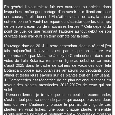
En général il vaut mieux fuir ces ouvrages ou articles dans
lesquels se mélangent partage d’un savoir et militantisme pour
une cause, fût-elle bonne ! Et d’ailleurs dans ce cas, la cause
est-elle bonne ? Faut-il se réjouir ou s’attrister que les champs
de blé soient exempts de mauvaises herbes ? Cela dépend du
point de vue, ce que reconnaît l’auteure au tout début de son
ouvrage sans d’ailleurs en tenir compte par la suite.
L’ouvrage date de 2014. Il reste cependant d’actualité et si j’en
fais aujourd’hui l’analyse, c’est parce que sa lecture est
recommandée par Madame Jocelyne
Cambecèdes
, dans une
vidéo de Téla Botanica remise en ligne au début de ce mois
d’août 2025 dans le cadre de cahiers de vacances que Tela
Botanica propose aux botanistes amateurs ou débutants pour
affiner et tester leurs savoirs sur les plantes tout en s’amusant.
J. Cambecèdes est rédactrice de ce plan national d’actions en
faveur des plantes messicoles 2012-2017et de ceux qui ont
suivi.
Personnellement je trouve que si on peut le recommander,
c’est surtout pour sa seconde partie qui occupe près des deux
tiers du livre. L’auteure y brosse le portrait de vingt de ces
plantes en vingt fiches, une pour chaque plante, ensemble
qu’elle nomme joliment et pertinemment « bouquet de moisson