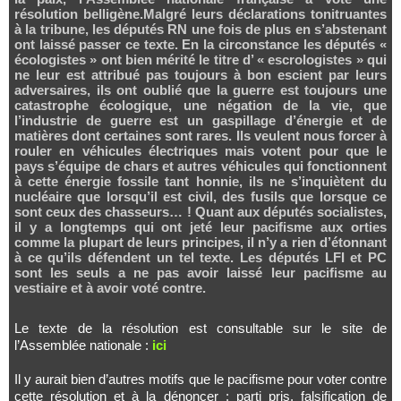
résolution belligène.Malgré leurs déclarations tonitruantes
à la tribune, les députés RN une fois de plus en s’abstenant
ont laissé passer ce texte. En la circonstance les députés «
écologistes » ont bien mérité le titre d’ « escrologistes » qui
ne leur est attribué pas toujours à bon escient par leurs
adversaires, ils ont oublié que la guerre est toujours une
catastrophe écologique, une négation de la vie, que
l’industrie de guerre est un gaspillage d’énergie et de
matières dont certaines sont rares. Ils veulent nous forcer à
rouler en véhicules électriques mais votent pour que le
pays s’équipe de chars et autres véhicules qui fonctionnent
à cette énergie fossile tant honnie, ils ne s’inquiètent du
nucléaire que lorsqu’il est civil, des fusils que lorsque ce
sont ceux des chasseurs… ! Quant aux députés socialistes,
il y a longtemps qui ont jeté leur pacifisme aux orties
comme la plupart de leurs principes, il n’y a rien d’étonnant
à ce qu’ils défendent un tel texte. Les députés LFI et PC
sont les seuls a ne pas avoir laissé leur pacifisme au
vestiaire et à avoir voté contre.
Le texte de la résolution est consultable sur le site de
l’Assemblée nationale :
ici
Il y aurait bien d’autres motifs que le pacifisme pour voter contre
cette résolution et à la dénoncer : parti pris, falsification de